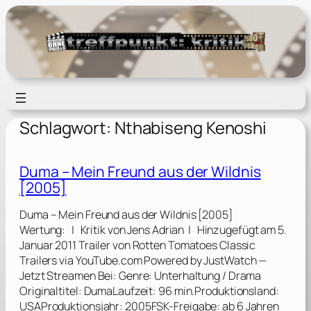
Zum
Inhalt
springen
Schlagwort:
Nthabiseng Kenoshi
Duma – Mein Freund aus der Wildnis
[2005]
Duma – Mein Freund aus der Wildnis [2005]
Wertung: | Kritik von Jens Adrian | Hinzugefügt am 5.
Januar 2011 Trailer von Rotten Tomatoes Classic
Trailers via YouTube.com Powered by JustWatch —
Jetzt Streamen Bei: Genre: Unterhaltung / Drama
Originaltitel: DumaLaufzeit: 96 min.Produktionsland:
USAProduktionsjahr: 2005FSK-Freigabe: ab 6 Jahren