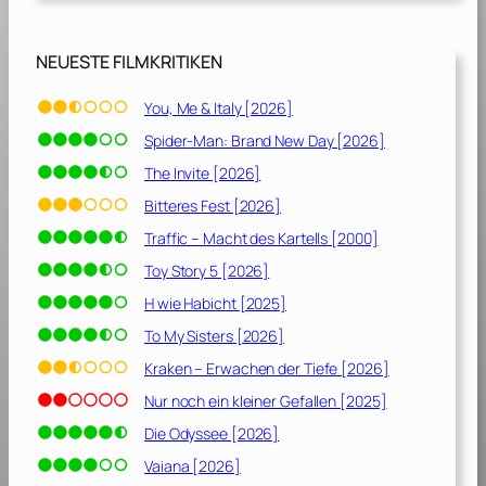
s
d
e
NEUESTE FILMKRITIKEN
r
W
You, Me & Italy [2026]
i
Spider-Man: Brand New Day [2026]
l
d
The Invite [2026]
n
Bitteres Fest [2026]
i
Traffic – Macht des Kartells [2000]
s
[
Toy Story 5 [2026]
2
H wie Habicht [2025]
0
To My Sisters [2026]
0
5
Kraken – Erwachen der Tiefe [2026]
]
Nur noch ein kleiner Gefallen [2025]
Die Odyssee [2026]
Vaiana [2026]