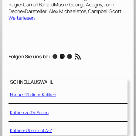
Regie: Carroll BallardMusik: George Acogny, John
DebneyDarsteller: Alex Michaeletos, Campbell Scott,…
:
Weiterlesen
D
u
m
a
–
RSS-Feed
Instagram
Mastodon
Threads
Folgen Sie uns bei
M
e
i
n
SCHNELLAUSWAHL
F
r
Nur ausführliche Kritiken
e
u
n
Kritiken zu TV-Serien
d
a
Kritiken-Übersicht A-Z
u