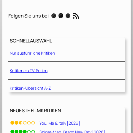
n
e
RSS-Feed
Instagram
Mastodon
Threads
Folgen Sie uns bei
u
n
d
B
SCHNELLAUSWAHL
e
t
Nur ausführliche Kritiken
o
n
[
Kritiken zu TV-Serien
2
0
Kritiken-Übersicht A-Z
2
3
]
NEUESTE FILMKRITIKEN
You, Me & Italy [2026]
Spider-Man: Brand New Day [2026]