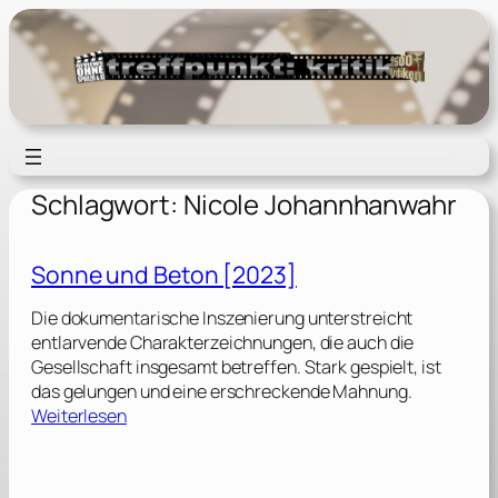
Zum
Inhalt
springen
Schlagwort:
Nicole Johannhanwahr
Sonne und Beton [2023]
Die dokumentarische Inszenierung unterstreicht
entlarvende Charakterzeichnungen, die auch die
Gesellschaft insgesamt betreffen. Stark gespielt, ist
das gelungen und eine erschreckende Mahnung.
:
Weiterlesen
S
o
n