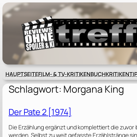
Zum
Inhalt
springen
HAUPTSEITE
FILM- & TV-KRITIKEN
BUCHKRITIKEN
TI
Schlagwort:
Morgana King
Der Pate 2 [1974]
Die Erzählung ergänzt und komplettiert die zuvor
werden. Selbst zu weit gefasste Erzählstränge sin