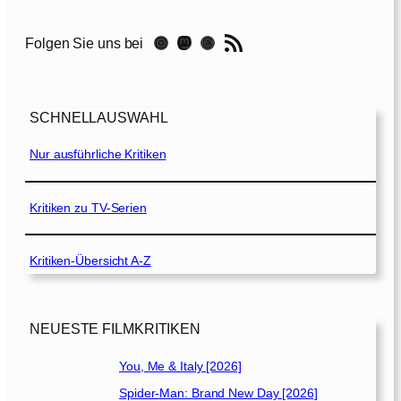
H
o
RSS-Feed
Instagram
Mastodon
Threads
Folgen Sie uns bei
l
d
o
v
SCHNELLAUSWAHL
e
r
Nur ausführliche Kritiken
s
[
2
Kritiken zu TV-Serien
0
2
Kritiken-Übersicht A-Z
3
]
NEUESTE FILMKRITIKEN
You, Me & Italy [2026]
Spider-Man: Brand New Day [2026]