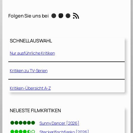
M
a
RSS-Feed
Instagram
Mastodon
Threads
Folgen Sie uns bei
n
[
2
0
SCHNELLAUSWAHL
2
3
Nur ausführliche Kritiken
]
Kritiken zu TV-Serien
Kritiken-Übersicht A-Z
NEUESTE FILMKRITIKEN
Sunny Dancer [2026]
Steckerlfischfiasko [2026]