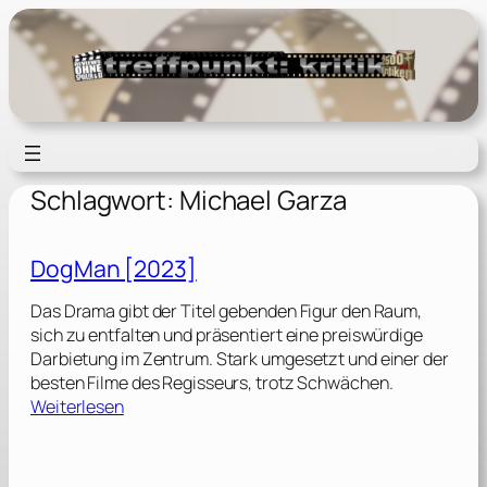
Zum
Inhalt
springen
Schlagwort:
Michael Garza
DogMan [2023]
Das Drama gibt der Titel gebenden Figur den Raum,
sich zu entfalten und präsentiert eine preiswürdige
Darbietung im Zentrum. Stark umgesetzt und einer der
besten Filme des Regisseurs, trotz Schwächen.
:
Weiterlesen
D
o
g