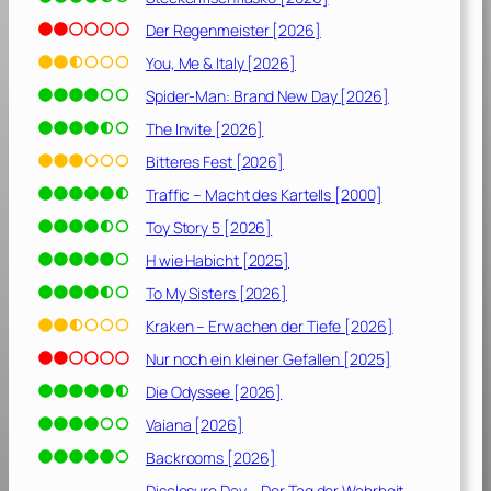
d
e
Der Regenmeister [2026]
r
You, Me & Italy [2026]
N
Spider-Man: Brand New Day [2026]
a
c
The Invite [2026]
h
Bitteres Fest [2026]
b
Traffic – Macht des Kartells [2000]
a
r
Toy Story 5 [2026]
s
H wie Habicht [2025]
c
To My Sisters [2026]
h
a
Kraken – Erwachen der Tiefe [2026]
f
Nur noch ein kleiner Gefallen [2025]
t
[
Die Odyssee [2026]
2
Vaiana [2026]
0
Backrooms [2026]
1
7
Disclosure Day – Der Tag der Wahrheit