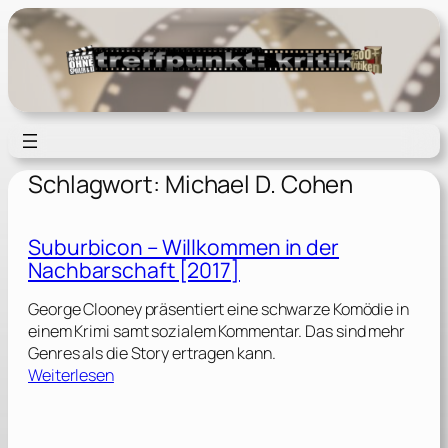
Zum
Inhalt
springen
Schlagwort:
Michael D. Cohen
Suburbicon – Willkommen in der
Nachbarschaft [2017]
George Clooney präsentiert eine schwarze Komödie in
einem Krimi samt sozialem Kommentar. Das sind mehr
Genres als die Story ertragen kann.
:
Weiterlesen
S
u
b