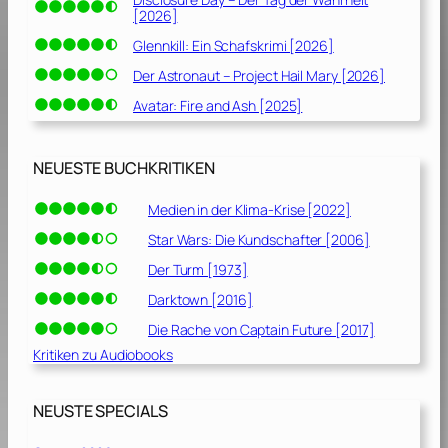
[2026]
]
Glennkill: Ein Schafskrimi [2026]
Der Astronaut – Project Hail Mary [2026]
Avatar: Fire and Ash [2025]
NEUESTE BUCHKRITIKEN
Medien in der Klima-Krise [2022]
Star Wars: Die Kundschafter [2006]
Der Turm [1973]
Darktown [2016]
Die Rache von Captain Future [2017]
Kritiken zu Audiobooks
NEUSTE SPECIALS