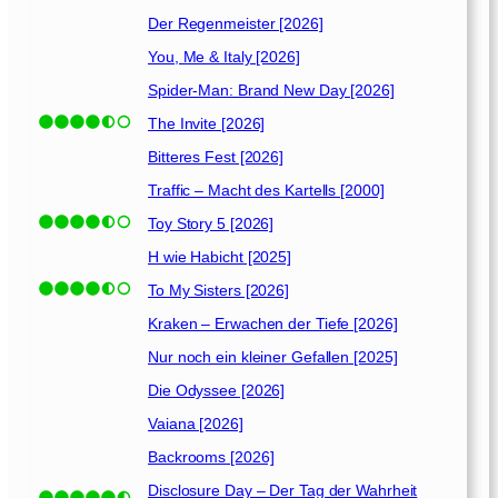
g
i
Der Regenmeister [2026]
n
You, Me & Italy [2026]
g
Spider-Man: Brand New Day [2026]
[
2
The Invite [2026]
0
Bitteres Fest [2026]
2
Traffic – Macht des Kartells [2000]
2
]
Toy Story 5 [2026]
H wie Habicht [2025]
To My Sisters [2026]
Kraken – Erwachen der Tiefe [2026]
Nur noch ein kleiner Gefallen [2025]
Die Odyssee [2026]
Vaiana [2026]
Backrooms [2026]
Disclosure Day – Der Tag der Wahrheit