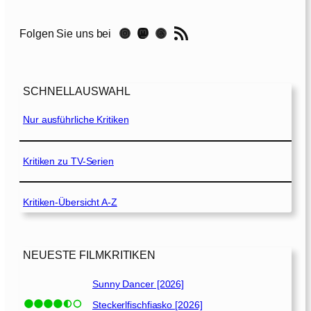
e
e
RSS-Feed
Instagram
Mastodon
Threads
Folgen Sie uns bei
T
h
o
u
SCHNELLAUSWAHL
s
a
Nur ausführliche Kritiken
n
d
Y
Kritiken zu TV-Serien
e
a
Kritiken-Übersicht A-Z
r
s
o
f
NEUESTE FILMKRITIKEN
L
o
Sunny Dancer [2026]
n
Steckerlfischfiasko [2026]