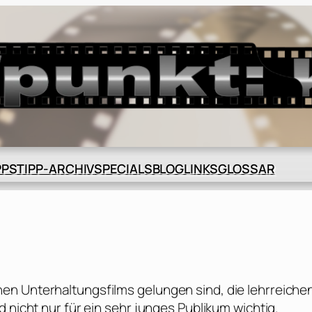
BLOG
GLOSSAR
PPS
TIPP-ARCHIV
SPECIALS
LINKS
en Unterhaltungsfilms gelungen sind, die lehrreiche
 nicht nur für ein sehr junges Publikum wichtig.