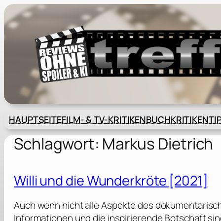
Zum
Inhalt
springen
HAUPTSEITE
FILM- & TV-KRITIKEN
BUCHKRITIKEN
TI
Schlagwort:
Markus Dietrich
Willi und die Wunderkröte [2021]
Auch wenn nicht alle Aspekte des dokumentarisch
Informationen und die inspirierende Botschaft sind