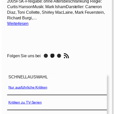
2005FSK-Freigabe: ohne Altersbeschränkung Regie:
n
Curtis HansonMusik: Mark IshamDarsteller: Cameron
m
Diaz, Toni Collette, Shirley MacLaine, Mark Feuerstein,
e
Richard Burgi,…
i
:
Weiterlesen
n
I
e
n
r
d
S
e
c
n
RSS-Feed
h
Instagram
Mastodon
Threads
Folgen Sie uns bei
S
w
c
e
h
s
u
t
SCHNELLAUSWAHL
h
e
e
Nur ausführliche Kritiken
r
n
m
e
Kritiken zu TV-Serien
i
n