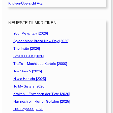
Kritiken-Übersicht A-Z
e
r
S
c
NEUESTE FILMKRITIKEN
h
w
You, Me & Italy [2026]
e
Spider-Man: Brand New Day [2026]
s
t
The Invite [2026]
e
Bitteres Fest [2026]
r
Traffic – Macht des Kartells [2000]
[
2
Toy Story 5 [2026]
0
H wie Habicht [2025]
0
To My Sisters [2026]
5
]
Kraken – Erwachen der Tiefe [2026]
Nur noch ein kleiner Gefallen [2025]
Die Odyssee [2026]