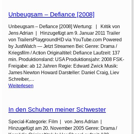
Unbeugsam – Defiance [2008]
Unbeugsam – Defiance [2008] Wertung: | Kritik von
Jens Adrian | Hinzugefügt am 9. Januar 2011 Trailer
von TrailersPlaygroundHD via YouTube.com Powered
by JustWatch — Jetzt Streamen Bei: Genre: Drama /
Kriegsfilm / Action Originaltitel: Defiance Laufzeit: 137
min. Produktionsland: USA Produktionsjahr: 2008 FSK-
Freigabe: ab 12 Jahren Regie: Edward Zwick Musik:
James Newton Howard Darsteller: Daniel Craig, Liev
Schreiber,…
:
Weiterlesen
U
n
b
In den Schuhen meiner Schwester
e
u
Special-Kategorie: Film | von Jens Adrian |
g
Hinzugefügt am 20. November 2005 Genre: Drama /
s