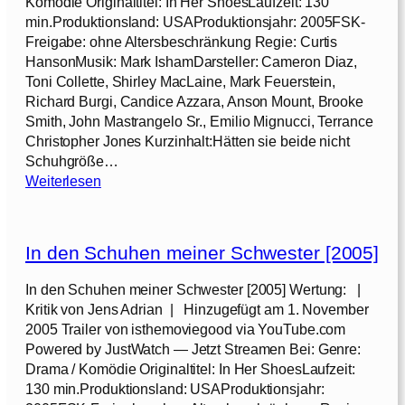
Komödie Originaltitel: In Her ShoesLaufzeit: 130
a
min.Produktionsland: USAProduktionsjahr: 2005FSK-
m
Freigabe: ohne Altersbeschränkung Regie: Curtis
–
HansonMusik: Mark IshamDarsteller: Cameron Diaz,
D
Toni Collette, Shirley MacLaine, Mark Feuerstein,
e
Richard Burgi, Candice Azzara, Anson Mount, Brooke
f
Smith, John Mastrangelo Sr., Emilio Mignucci, Terrance
i
Christopher Jones Kurzinhalt:Hätten sie beide nicht
a
Schuhgröße…
n
:
Weiterlesen
c
I
e
n
[
d
2
In den Schuhen meiner Schwester [2005]
e
0
n
In den Schuhen meiner Schwester [2005] Wertung: |
0
S
Kritik von Jens Adrian | Hinzugefügt am 1. November
8
c
2005 Trailer von isthemoviegood via YouTube.com
]
h
Powered by JustWatch — Jetzt Streamen Bei: Genre:
u
Drama / Komödie Originaltitel: In Her ShoesLaufzeit:
h
130 min.Produktionsland: USAProduktionsjahr:
e