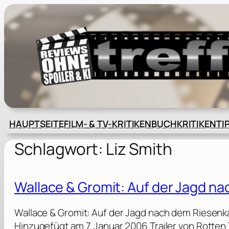
Zum
Inhalt
springen
HAUPTSEITE
FILM- & TV-KRITIKEN
BUCHKRITIKEN
TI
Schlagwort:
Liz Smith
Wallace & Gromit: Auf der Jagd n
Wallace & Gromit: Auf der Jagd nach dem Riesenk
Hinzugefügt am 7. Januar 2006 Trailer von Rotten