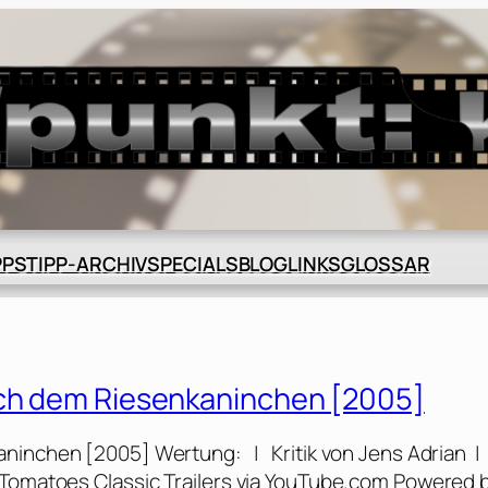
BLOG
GLOSSAR
PPS
TIPP-ARCHIV
SPECIALS
LINKS
ach dem Riesenkaninchen [2005]
aninchen [2005] Wertung: | Kritik von Jens Adrian 
 Tomatoes Classic Trailers via YouTube.com Powered 