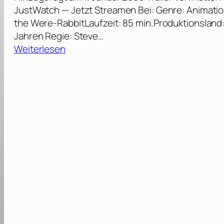
JustWatch — Jetzt Streamen Bei: Genre: Animation 
the Were-RabbitLaufzeit: 85 min.Produktionsland
Jahren Regie: Steve…
:
Weiterlesen
W
a
l
l
a
c
e
&
G
r
o
m
i