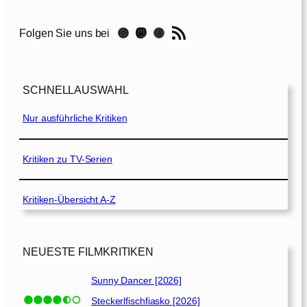
S
i
RSS-Feed
Instagram
Mastodon
Threads
Folgen Sie uns bei
l
e
n
c
SCHNELLAUSWAHL
e
[
Nur ausführliche Kritiken
2
0
1
Kritiken zu TV-Serien
9
]
Kritiken-Übersicht A-Z
NEUESTE FILMKRITIKEN
Sunny Dancer [2026]
Steckerlfischfiasko [2026]