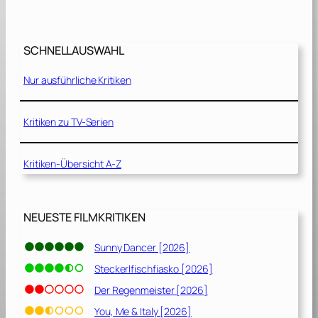
[
1
9
SCHNELLAUSWAHL
8
5
Nur ausführliche Kritiken
]
Kritiken zu TV-Serien
Kritiken-Übersicht A-Z
NEUESTE FILMKRITIKEN
Sunny Dancer [2026]
Steckerlfischfiasko [2026]
Der Regenmeister [2026]
You, Me & Italy [2026]