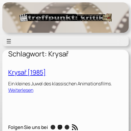
Zum
Inhalt
springen
Schlagwort:
Krysař
Krysař [1985]
Ein kleines Juwel des klassischen Animationsfilms.
:
Weiterlesen
K
r
y
s
a
RSS-Feed
Instagram
Mastodon
Threads
Folgen Sie uns bei
ř