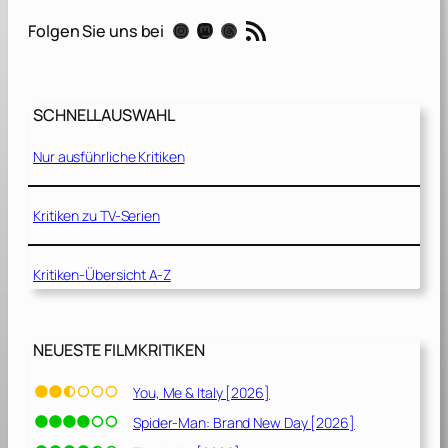
:
RSS-Feed
Instagram
Mastodon
Threads
Folgen Sie uns bei
S
t
a
f
SCHNELLAUSWAHL
f
e
Nur ausführliche Kritiken
l
2
[
Kritiken zu TV-Serien
2
0
Kritiken-Übersicht A-Z
1
8
]
NEUESTE FILMKRITIKEN
You, Me & Italy [2026]
Spider-Man: Brand New Day [2026]