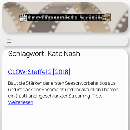
Zum
Inhalt
springen
Schlagwort:
Kate Nash
GLOW: Staffel 2 [2018]
Baut die Stärken der ersten Season vorbehaltlos aus
und ist dank des Ensembles und der aktuellen Themen
ein (fast) uneingeschränkter Streaming-Tipp.
:
Weiterlesen
G
L
O
W