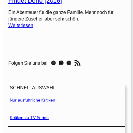
Findet Dorie [2016]
m
p
Ein Abenteuer für die ganze Familie. Mehr noch für
i
jüngere Zuseher, aber sehr schön.
o
:
Weiterlesen
n
F
s
i
[
n
2
d
0
e
RSS-Feed
2
Instagram
Mastodon
Threads
Folgen Sie uns bei
t
3
D
]
o
r
SCHNELLAUSWAHL
i
e
Nur ausführliche Kritiken
[
2
0
Kritiken zu TV-Serien
1
6