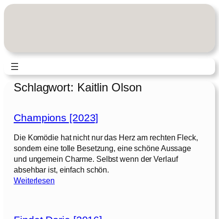
Zum
Inhalt
springen
Schlagwort:
Kaitlin Olson
Champions [2023]
Die Komödie hat nicht nur das Herz am rechten Fleck,
sondern eine tolle Besetzung, eine schöne Aussage
und ungemein Charme. Selbst wenn der Verlauf
absehbar ist, einfach schön.
:
Weiterlesen
C
h
a