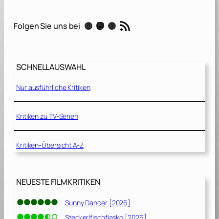
P
a
RSS-Feed
Instagram
Mastodon
Threads
Folgen Sie uns bei
t
e
2
SCHNELLAUSWAHL
[
1
Nur ausführliche Kritiken
9
7
4
Kritiken zu TV-Serien
]
Kritiken-Übersicht A-Z
NEUESTE FILMKRITIKEN
Sunny Dancer [2026]
Steckerlfischfiasko [2026]