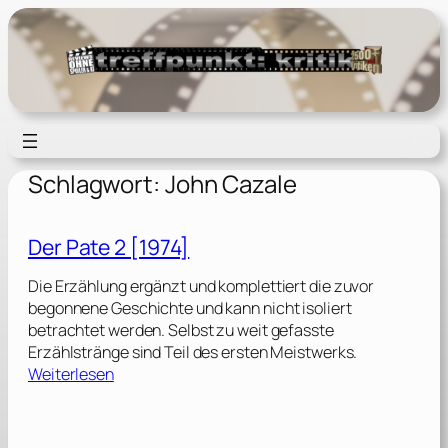
Zum
Inhalt
springen
Schlagwort:
John Cazale
Der Pate 2 [1974]
Die Erzählung ergänzt und komplettiert die zuvor
begonnene Geschichte und kann nicht isoliert
betrachtet werden. Selbst zu weit gefasste
Erzählstränge sind Teil des ersten Meistwerks.
:
Weiterlesen
D
e
r