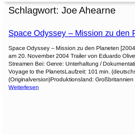
Schlagwort:
Joe Ahearne
Space Odyssey – Mission zu den P
Space Odyssey – Mission zu den Planeten [2004]
am 20. November 2004 Trailer von Eduardo Oliv
Streamen Bei: Genre: Unterhaltung / Dokumentatio
Voyage to the PlanetsLaufzeit: 101 min. (deutsch
(Originalversion)Produktionsland: Großbritannien
:
Weiterlesen
S
p
a
c
e
O