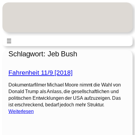
Zum
Inhalt
springen
Schlagwort:
Jeb Bush
Fahrenheit 11/9 [2018]
Dokumentarfilmer Michael Moore nimmt die Wahl von
Donald Trump als Anlass, die gesellschaftlichen und
politischen Entwicklungen der USA aufzuzeigen. Das
ist erschreckend, bedarf jedoch mehr Struktur.
:
Weiterlesen
F
a
h