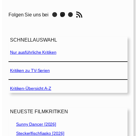
r
e
RSS-Feed
Instagram
Mastodon
Threads
Folgen Sie uns bei
n
h
e
i
SCHNELLAUSWAHL
t
Nur ausführliche Kritiken
1
1
/
Kritiken zu TV-Serien
9
[
Kritiken-Übersicht A-Z
2
0
1
8
NEUESTE FILMKRITIKEN
]
Sunny Dancer [2026]
Steckerlfischfiasko [2026]