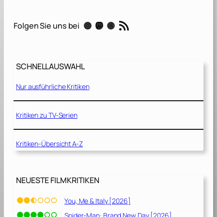
m
G
RSS-Feed
Instagram
Mastodon
Threads
Folgen Sie uns bei
i
r
l
s
SCHNELLAUSWAHL
:
H
Nur ausführliche Kritiken
i
n
r
Kritiken zu TV-Serien
e
i
Kritiken-Übersicht A-Z
ß
e
n
d
NEUESTE FILMKRITIKEN
v
e
You, Me & Italy [2026]
r
Spider-Man: Brand New Day [2026]