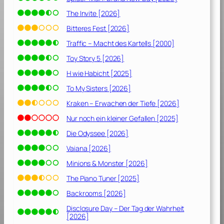
d
o
The Invite [2026]
r
Bitteres Fest [2026]
b
Traffic – Macht des Kartells [2000]
e
n
Toy Story 5 [2026]
[
H wie Habicht [2025]
2
To My Sisters [2026]
0
1
Kraken – Erwachen der Tiefe [2026]
9
Nur noch ein kleiner Gefallen [2025]
]
Die Odyssee [2026]
Vaiana [2026]
Minions & Monster [2026]
The Piano Tuner [2025]
Backrooms [2026]
Disclosure Day – Der Tag der Wahrheit
[2026]