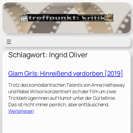
Zum
Inhalt
springen
Schlagwort:
Ingrid Oliver
Glam Girls: Hinreißend verdorben [2019]
Trotz des komödiantischen Talents von Anne Hathaway
und Rebel Wilson konzentriert sich der Film um zwei
Trickbetrügerinnen auf Humor unter der Gürtellinie.
Das ist nicht immer peinlich, aber enttäuschend.
:
Weiterlesen
G
l
a