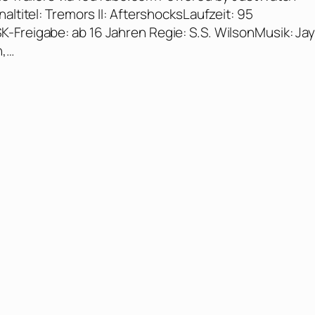
altitel: Tremors II: AftershocksLaufzeit: 95
-Freigabe: ab 16 Jahren Regie: S.S. WilsonMusik: Ja
n,…