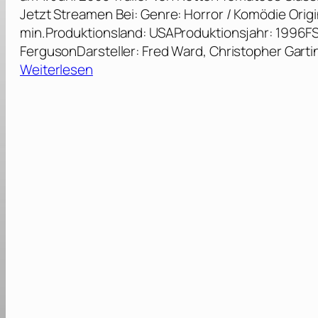
Jetzt Streamen Bei: Genre: Horror / Komödie Origin
min.Produktionsland: USAProduktionsjahr: 1996FSK
FergusonDarsteller: Fred Ward, Christopher Garti
:
Weiterlesen
T
r
e
m
o
r
s
2
–
D
i
e
R