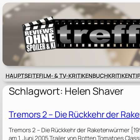
Zum
Inhalt
springen
HAUPTSEITE
FILM- & TV-KRITIKEN
BUCHKRITIKEN
TI
Schlagwort:
Helen Shaver
Tremors 2 – Die Rückkehr der Ra
Tremors 2 – Die Rückkehr der Raketenwürmer [19
am 1. Juni 2005 Trailer von Rotten Tomatoes Clas