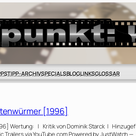
BLOG
GLOSSAR
PPS
TIPP-ARCHIV
SPECIALS
LINKS
ketenwürmer [1996]
96] Wertung: | Kritik von Dominik Starck | Hinzuge
sic Trailers via YouTube.com Powered by JustWatch —