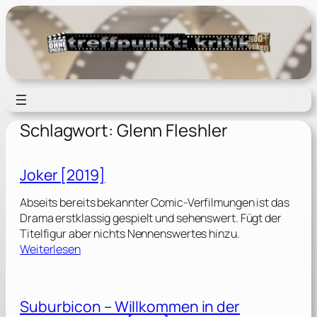
Zum
Inhalt
springen
Schlagwort:
Glenn Fleshler
Joker [2019]
Abseits bereits bekannter Comic-Verfilmungen ist das
Drama erstklassig gespielt und sehenswert. Fügt der
Titelfigur aber nichts Nennenswertes hinzu.
:
Weiterlesen
J
o
k
Suburbicon – Willkommen in der
e