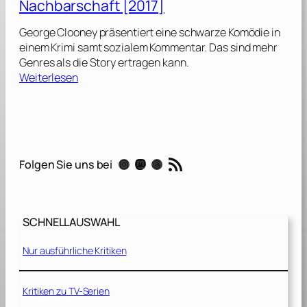
Nachbarschaft [2017]
r
[
George Clooney präsentiert eine schwarze Komödie in
2
einem Krimi samt sozialem Kommentar. Das sind mehr
0
Genres als die Story ertragen kann.
1
:
Weiterlesen
9
S
]
u
b
u
r
RSS-Feed
Instagram
Mastodon
Threads
Folgen Sie uns bei
b
i
c
o
SCHNELLAUSWAHL
n
–
Nur ausführliche Kritiken
W
i
l
Kritiken zu TV-Serien
l