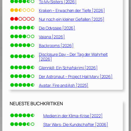
To My Sisters [2026]
h
a
Kraken – Erwachen der Tiefe [2026]
f
Nur noch ein kleiner Gefallen [2025]
t
[
Die Odyssee [2026]
2
Vaiana [2026]
0
Backrooms [2026]
1
7
Disclosure Day – Der Tag der Wahrheit
[2026]
]
Glennkill: Ein Schafskrimi [2026]
Der Astronaut – Project Hail Mary [2026]
Avatar: Fire and Ash [2025]
NEUESTE BUCHKRITIKEN
Medien in der Klima-Krise [2022]
Star Wars: Die Kundschafter [2006]