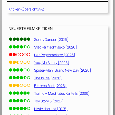
k
Kritiken-Übersicht A-Z
o
m
m
e
NEUESTE FILMKRITIKEN
n
i
Sunny Dancer [2026]
n
Steckerlfischfiasko [2026]
d
e
Der Regenmeister [2026]
r
You, Me & Italy [2026]
N
Spider-Man: Brand New Day [2026]
a
c
The Invite [2026]
h
Bitteres Fest [2026]
b
Traffic – Macht des Kartells [2000]
a
r
Toy Story 5 [2026]
s
H wie Habicht [2025]
c