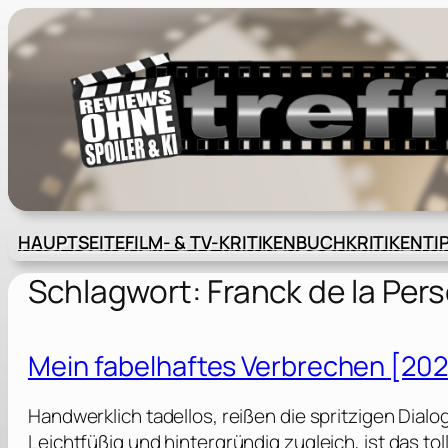
Zum
Inhalt
springen
HAUPTSEITE
FILM- & TV-KRITIKEN
BUCHKRITIKEN
TI
Schlagwort:
Franck de la Per
Mein fabelhaftes Verbrechen [202
Handwerklich tadellos, reißen die spritzigen Dial
Leichtfüßig und hintergründig zugleich, ist das t