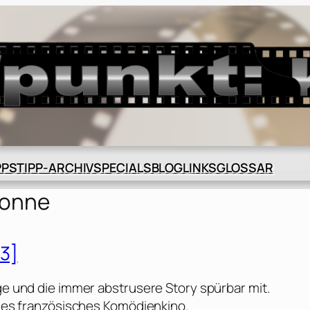
BLOG
GLOSSAR
PPS
TIPP-ARCHIV
SPECIALS
LINKS
sonne
3]
oge und die immer abstrusere Story spürbar mit.
olles französisches Komödienkino.