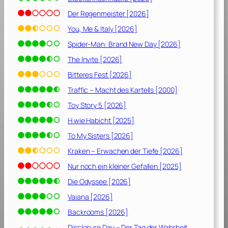
2
0
Der Regenmeister [2026]
2
You, Me & Italy [2026]
1
Spider-Man: Brand New Day [2026]
]
The Invite [2026]
Bitteres Fest [2026]
Traffic – Macht des Kartells [2000]
Toy Story 5 [2026]
H wie Habicht [2025]
To My Sisters [2026]
Kraken – Erwachen der Tiefe [2026]
Nur noch ein kleiner Gefallen [2025]
Die Odyssee [2026]
Vaiana [2026]
Backrooms [2026]
Disclosure Day – Der Tag der Wahrheit