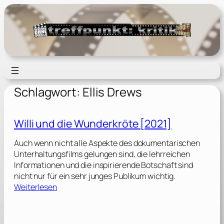
Zum
Inhalt
springen
Schlagwort:
Ellis Drews
Willi und die Wunderkröte [2021]
Auch wenn nicht alle Aspekte des dokumentarischen
Unterhaltungsfilms gelungen sind, die lehrreichen
Informationen und die inspirierende Botschaft sind
nicht nur für ein sehr junges Publikum wichtig.
:
Weiterlesen
W
i
l