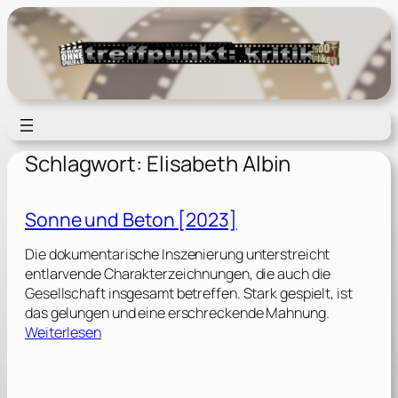
Zum
Inhalt
springen
Schlagwort:
Elisabeth Albin
Sonne und Beton [2023]
Die dokumentarische Inszenierung unterstreicht
entlarvende Charakterzeichnungen, die auch die
Gesellschaft insgesamt betreffen. Stark gespielt, ist
das gelungen und eine erschreckende Mahnung.
:
Weiterlesen
S
o
n