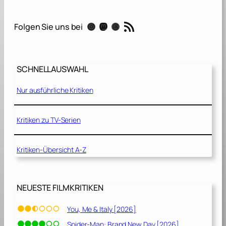
n
e
RSS-Feed
Instagram
Mastodon
Threads
Folgen Sie uns bei
u
n
d
B
SCHNELLAUSWAHL
e
t
Nur ausführliche Kritiken
o
n
[
Kritiken zu TV-Serien
2
0
Kritiken-Übersicht A-Z
2
3
]
NEUESTE FILMKRITIKEN
You, Me & Italy [2026]
Spider-Man: Brand New Day [2026]