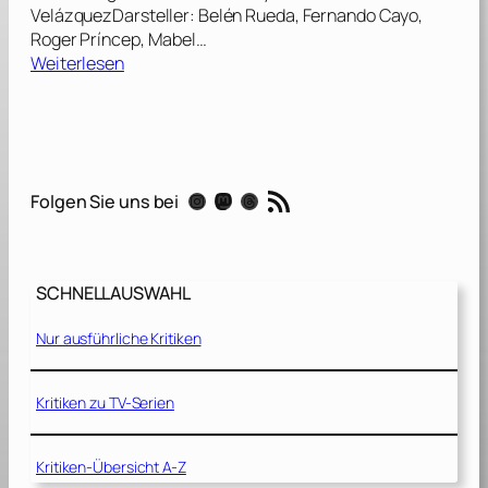
VelázquezDarsteller: Belén Rueda, Fernando Cayo,
Roger Príncep, Mabel…
:
Weiterlesen
D
a
s
W
a
RSS-Feed
Instagram
Mastodon
Threads
Folgen Sie uns bei
i
s
e
n
SCHNELLAUSWAHL
h
a
Nur ausführliche Kritiken
u
s
[
Kritiken zu TV-Serien
2
0
Kritiken-Übersicht A-Z
0