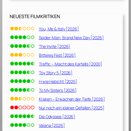
7
]
NEUESTE FILMKRITIKEN
You, Me & Italy [2026]
Spider-Man: Brand New Day [2026]
The Invite [2026]
Bitteres Fest [2026]
Traffic – Macht des Kartells [2000]
Toy Story 5 [2026]
H wie Habicht [2025]
To My Sisters [2026]
Kraken – Erwachen der Tiefe [2026]
Nur noch ein kleiner Gefallen [2025]
Die Odyssee [2026]
Vaiana [2026]