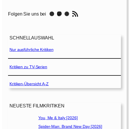
P
a
RSS-Feed
Instagram
Mastodon
Threads
Folgen Sie uns bei
t
e
2
SCHNELLAUSWAHL
[
1
Nur ausführliche Kritiken
9
7
4
Kritiken zu TV-Serien
]
Kritiken-Übersicht A-Z
NEUESTE FILMKRITIKEN
You, Me & Italy [2026]
Spider-Man: Brand New Day [2026]