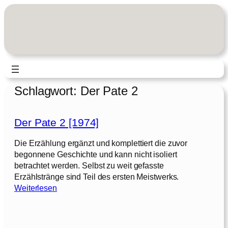
Zum
Inhalt
springen
Schlagwort:
Der Pate 2
Der Pate 2 [1974]
Die Erzählung ergänzt und komplettiert die zuvor
begonnene Geschichte und kann nicht isoliert
betrachtet werden. Selbst zu weit gefasste
Erzählstränge sind Teil des ersten Meistwerks.
:
Weiterlesen
D
e
r