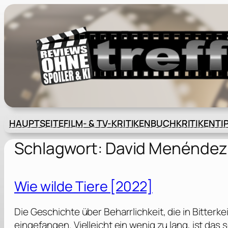
Zum
Inhalt
springen
HAUPTSEITE
FILM- & TV-KRITIKEN
BUCHKRITIKEN
TI
Schlagwort:
David Menéndez
Wie wilde Tiere [2022]
Die Geschichte über Beharrlichkeit, die in Bitterk
eingefangen. Vielleicht ein wenig zu lang, ist das 