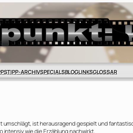
BLOG
GLOSSAR
PPS
TIPP-ARCHIV
SPECIALS
LINKS
eit umschlägt, ist herausragend gespielt und fantastis
so intensiv wie die Erzählung nachwirkt.