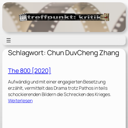
Zum
Inhalt
springen
Schlagwort:
Chun DuvCheng Zhang
The 800 [2020]
Aufwändig und mit einer engagierten Besetzung
erzählt, vermittelt das Drama trotz Pathos in teils
schockierenden Bildern die Schrecken des Krieges.
:
Weiterlesen
T
h
e
8