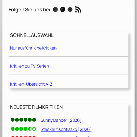
0
RSS-Feed
Instagram
Mastodon
Threads
Folgen Sie uns bei
0
[
2
0
SCHNELLAUSWAHL
2
0
Nur ausführliche Kritiken
]
Kritiken zu TV-Serien
Kritiken-Übersicht A-Z
NEUESTE FILMKRITIKEN
Sunny Dancer [2026]
Steckerlfischfiasko [2026]