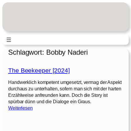
Zum
Inhalt
springen
Schlagwort:
Bobby Naderi
The Beekeeper [2024]
Handwerklich kompetent umgesetzt, vermag der Aspekt
durchaus zu unterhalten, sofern man sich mit der harten
Erzählweise anfreunden kann. Doch die Story ist
spürbar dünn und die Dialoge ein Graus.
:
Weiterlesen
T
h
e