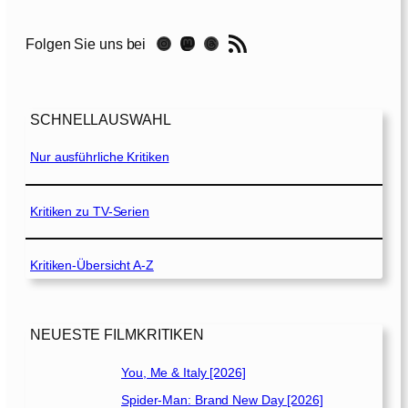
B
e
RSS-Feed
Instagram
Mastodon
Threads
Folgen Sie uns bei
e
k
e
e
SCHNELLAUSWAHL
p
e
Nur ausführliche Kritiken
r
[
2
Kritiken zu TV-Serien
0
2
Kritiken-Übersicht A-Z
4
]
NEUESTE FILMKRITIKEN
You, Me & Italy [2026]
Spider-Man: Brand New Day [2026]