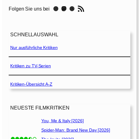
2
a
RSS-Feed
0
Instagram
Mastodon
Threads
Folgen Sie uns bei
i
1
s
2
e
]
n
SCHNELLAUSWAHL
h
a
Nur ausführliche Kritiken
u
s
[
Kritiken zu TV-Serien
2
0
Kritiken-Übersicht A-Z
0
7
]
NEUESTE FILMKRITIKEN
You, Me & Italy [2026]
Spider-Man: Brand New Day [2026]