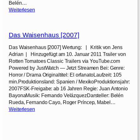
Belén…
:
Weiterlesen
T
h
e
Das Waisenhaus [2007]
B
o
Das Waisenhaus [2007] Wertung: | Kritik von Jens
d
Adrian | Hinzugefügt am 10. Januar 2011 Trailer von
y
Rotten Tomatoes Classic Trailers via YouTube.com
–
Powered by JustWatch — Jetzt Streamen Bei: Genre:
D
Horror / Drama Originaltitel: El orfanatoLaufzeit: 105
i
min.Produktionsland: Spanien / MexikoProduktionsjahr:
e
2007FSK-Freigabe: ab 16 Jahren Regie: Juan Antonio
L
BayonaMusik: Fernando VelázquezDarsteller: Belén
e
Rueda, Fernando Cayo, Roger Príncep, Mabel…
i
:
Weiterlesen
c
D
h
a
e
s
[
W