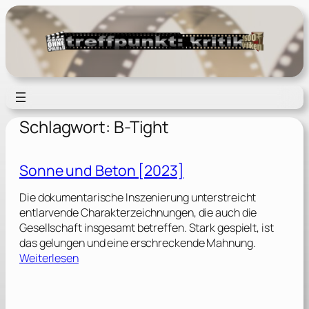
Zum
Inhalt
springen
Schlagwort:
B-Tight
Sonne und Beton [2023]
Die dokumentarische Inszenierung unterstreicht
entlarvende Charakterzeichnungen, die auch die
Gesellschaft insgesamt betreffen. Stark gespielt, ist
das gelungen und eine erschreckende Mahnung.
:
Weiterlesen
S
o
n