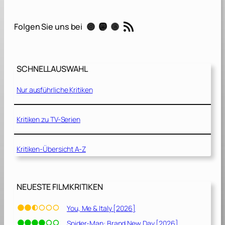
n
e
RSS-Feed
Instagram
Mastodon
Threads
Folgen Sie uns bei
u
n
d
B
SCHNELLAUSWAHL
e
t
Nur ausführliche Kritiken
o
n
[
Kritiken zu TV-Serien
2
0
Kritiken-Übersicht A-Z
2
3
]
NEUESTE FILMKRITIKEN
You, Me & Italy [2026]
Spider-Man: Brand New Day [2026]