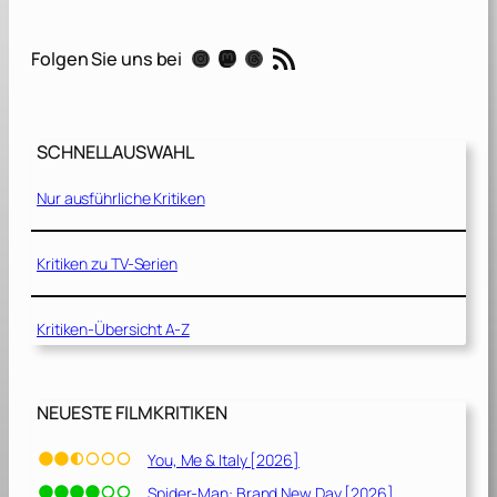
e
r
RSS-Feed
Instagram
Mastodon
Threads
Folgen Sie uns bei
E
v
e
r
SCHNELLAUSWAHL
y
t
Nur ausführliche Kritiken
h
i
n
Kritiken zu TV-Serien
g
[
Kritiken-Übersicht A-Z
2
0
2
3
NEUESTE FILMKRITIKEN
]
You, Me & Italy [2026]
Spider-Man: Brand New Day [2026]