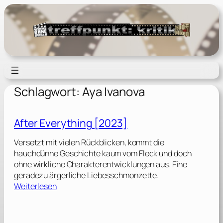
Zum
Inhalt
springen
Schlagwort:
Aya Ivanova
After Everything [2023]
Versetzt mit vielen Rückblicken, kommt die
hauchdünne Geschichte kaum vom Fleck und doch
ohne wirkliche Charakterentwicklungen aus. Eine
geradezu ärgerliche Liebesschmonzette.
:
Weiterlesen
A
f
t