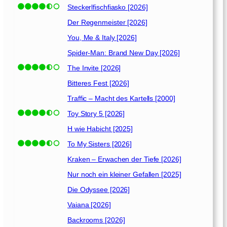
c
Steckerlfischfiasko [2026]
h
d
Der Regenmeister [2026]
e
You, Me & Italy [2026]
r
Spider-Man: Brand New Day [2026]
S
m
The Invite [2026]
a
Bitteres Fest [2026]
r
Traffic – Macht des Kartells [2000]
a
g
Toy Story 5 [2026]
d
H wie Habicht [2025]
t
To My Sisters [2026]
a
f
Kraken – Erwachen der Tiefe [2026]
e
Nur noch ein kleiner Gefallen [2025]
l
[
Die Odyssee [2026]
2
Vaiana [2026]
0
Backrooms [2026]
2