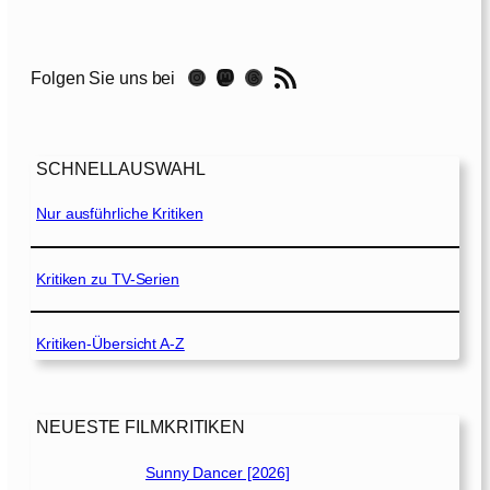
d
S
t
RSS-Feed
Instagram
Mastodon
Threads
Folgen Sie uns bei
o
n
e
s
SCHNELLAUSWAHL
u
n
Nur ausführliche Kritiken
d
d
i
Kritiken zu TV-Serien
e
S
Kritiken-Übersicht A-Z
u
c
h
e
NEUESTE FILMKRITIKEN
n
a
Sunny Dancer [2026]