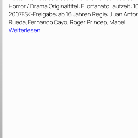
Horror / Drama Originaltitel: El orfanatoLaufzeit:
2007FSK-Freigabe: ab 16 Jahren Regie: Juan Anto
Rueda, Fernando Cayo, Roger Príncep, Mabel…
:
Weiterlesen
D
a
s
W
a
i
s
e
n
h
a
u
s