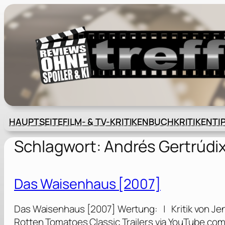
Zum
Inhalt
springen
HAUPTSEITE
FILM- & TV-KRITIKEN
BUCHKRITIKEN
TI
Schlagwort:
Andrés Gertrúdi
Das Waisenhaus [2007]
Das Waisenhaus [2007] Wertung: | Kritik von Jens
Rotten Tomatoes Classic Trailers via YouTube.co