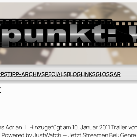
BLOG
GLOSSAR
PPS
TIPP-ARCHIV
SPECIALS
LINKS
x
 Adrian | Hinzugefügt am 10. Januar 2011 Trailer vo
m Powered by JustWatch — Jetzt Streamen Bei: Genre