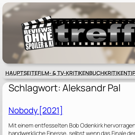
Zum
Inhalt
springen
HAUPTSEITE
FILM- & TV-KRITIKEN
BUCHKRITIKEN
TI
Schlagwort:
Aleksandr Pal
Nobody [2021]
Mit einem entfesselten Bob Odenkirk hervorragend
handwerkliche Finesse, selbst wenn das Finale der