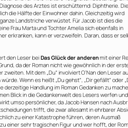
 Diagnose des Arztes ist erschütternd: Diphtherie. Di
ich die Hälfte der Einwohner dahin. Gleichzeitig wird
ganze Landstriche verwüstet. Für Jacob ist dies die
eine Frau Marta und Tochter Amelia sich ebenfalls in
r erkranken, kann er verzweifeln. Daran, dass er sel
ert den Leser bei
Das Glück der anderen
mit einer R
und, da der Roman nicht wie gewöhnlich in der erst
er zweiten. Mit dem „Du“ involviert
O’Nan
den Leser au
würde. Wenn es heißt „Du gehst“, „Dir gefällt“ oder 
 die derzeitige Handlung im Roman Gedanken zu mache
timen Blick in die Gedankenwelt des Lesers werfen und
e wirkt umso persönlicher, da Jacob Hansen nach Ausb
tscheidungen trifft, die zwar allesamt in ehrbarer Abs
ichlich zu einer Katastrophe führen, deren Ausmaß
g zu einer sehr tragischen Figur und wer hofft, der Ro