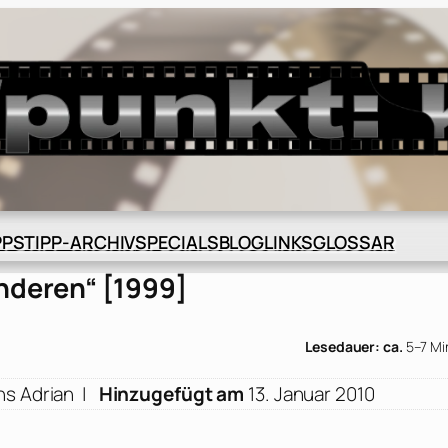
BLOG
GLOSSAR
PPS
TIPP-ARCHIV
SPECIALS
LINKS
nderen“ [1999]
Lesedauer: ca.
5–7 Mi
ns Adrian
|
Hinzugefügt am
13. Januar 2010