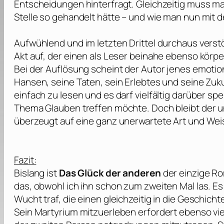
Entscheidungen hinterfragt. Gleichzeitig muss ma
Stelle so gehandelt hätte – und wie man nun mi
Aufwühlend und im letzten Drittel durchaus verst
Akt auf, der einen als Leser beinahe ebenso körp
Bei der Auflösung scheint der Autor jenes emotio
Hansen, seine Taten, sein Erlebtes und seine Zuku
einfach zu lesen und es darf vielfältig darüber s
Thema Glauben treffen möchte. Doch bleibt der
überzeugt auf eine ganz unerwartete Art und Wei
Fazit:
Bislang ist
Das Glück der anderen
der einzige Ro
das, obwohl ich ihn schon zum zweiten Mal las. Es
Wucht traf, die einen gleichzeitig in die Geschic
Sein Martyrium mitzuerleben erfordert ebenso vie