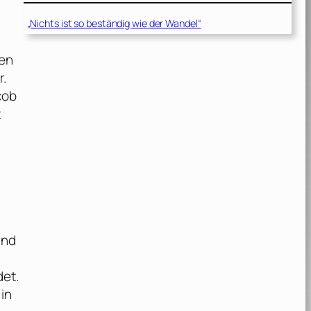
„Nichts ist so beständig wie der Wandel“
ten
r.
cob
t
und
det.
in