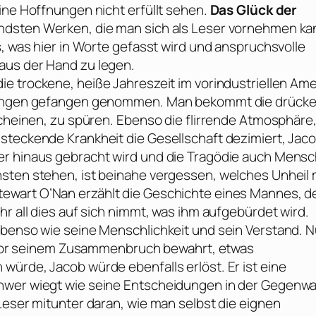
ine Hoffnungen nicht erfüllt sehen.
Das Glück der
endsten Werken, die man sich als Leser vornehmen ka
s, was hier in Worte gefasst wird und anspruchsvolle
aus der Hand zu legen.
ie trockene, heiße Jahreszeit im vorindustriellen Ame
eibungen gefangen genommen. Man bekommt die drück
scheinen, zu spüren. Ebenso die flirrende Atmosphäre
steckende Krankheit die Gesellschaft dezimiert, Jac
er hinaus gebracht wird und die Tragödie auch Mens
sten stehen, ist beinahe vergessen, welches Unheil 
tewart O’Nan
erzählt die Geschichte eines Mannes, d
hr all dies auf sich nimmt, was ihm aufgebürdet wird.
ebenso wie seine Menschlichkeit und sein Verstand. N
hn vor seinem Zusammenbruch bewahrt, etwas
würde, Jacob würde ebenfalls erlöst. Er ist eine
hwer wiegt wie seine Entscheidungen in der Gegenwa
Leser mitunter daran, wie man selbst die eignen