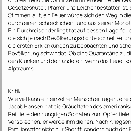
und während die vor Hitze flimmernden Felder best
Gesetzeshüter, Pfarrer und Leichenbestatter ist,
Stimmen laut, ein Feuer würde sich den Weg in di
durch einen schrecklichen Fund aus seiner Monot
Ein Durchreisender liegt tot auf dessen Lagerfeuer.
die sich je nach Bevölkerungsdichte schnell verbre
die ersten Erkrankungen zu beobachten und schon
Bevölkerung schwindet. Ob eine Quarantäne zu di
den Kranken und den anderen, wenn das Feuer ko
Alptraums …
Kritik:
Wie viel kann ein einzelner Mensch ertragen, ehe
Jacob Hansen hat die Gräueltaten des amerikanis
Reittiere den hungrigen Soldaten zum Opfer fielen
Versprechen, er werde ihm dienen. Nach Kriegsende 
Familienvater nicht nur Sheriff, sondern auch der 