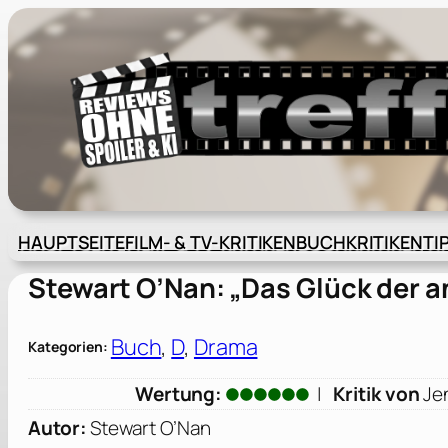
Zum
Inhalt
springen
HAUPTSEITE
FILM- & TV-KRITIKEN
BUCHKRITIKEN
TI
Stewart O’Nan: „Das Glück der a
Buch
, 
D
, 
Drama
Kategorien:
Wertung:
|
Kritik von
Je
Autor:
Stewart O’Nan