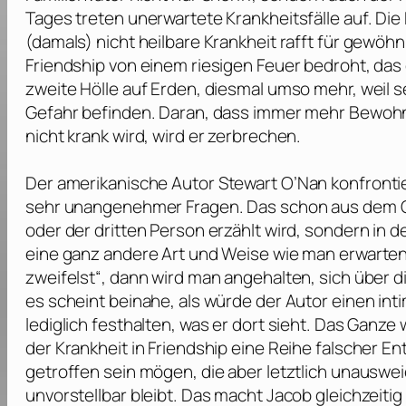
Tages treten unerwartete Krankheitsfälle auf. Die
(damals) nicht heilbare Krankheit rafft für gewöhnl
Friendship von einem riesigen Feuer bedroht, das 
zweite Hölle auf Erden, diesmal umso mehr, weil s
Gefahr befinden. Daran, dass immer mehr Bewohne
nicht krank wird, wird er zerbrechen.
Der amerikanische Autor
Stewart O’Nan
konfronti
sehr unangenehmer Fragen. Das schon aus dem Gr
oder der dritten Person erzählt wird, sondern in d
eine ganz andere Art und Weise wie man erwarten 
zweifelst“, dann wird man angehalten, sich über
es scheint beinahe, als würde der Autor einen in
lediglich festhalten, was er dort sieht. Das Ganz
der Krankheit in Friendship eine Reihe falscher En
getroffen sein mögen, die aber letztlich unauswe
unvorstellbar bleibt. Das macht Jacob gleichzeiti