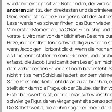
würde mit einer positiven Note enden, der wird se
anderen
zählt zu den direktesten und deprimier
Gleichzeitig ist es eine Errungenschaft des Autor
Leser werden es schwer finden, das Buch wieder 
Vom ersten Moment an, da
O’Nan
Friendship und d
vorstellt, wird man von den bildhaften Beschr
Hitze, in der selbst Töne schwerfällig zu werden 
wenn Jacob gen Horizont blickt. Wenn die hoch an
als Leichenbestatter an seine Grenzen und darüb
erfasst, die Jacob (und damit dem Leser) am näch
dem verheerenden Feuer erst noch bevorsteht.
S
nicht mit seinem Schicksal hadert, sondern vielme
Seine Persönlichkeit droht daran zu zerbrechen, 
stellt sich dann die Frage, ob der Glaube, der i
Erstrebenswertes ist, oder ob man sich wünschen 
schwierige Figur, deren Vergangenheit ebenso sc
Die Selbstzweifel, die an ihm nagen erinnern den 