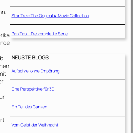
nn.
Star Trek: The Original 4-Movie Collection
Pan Tau – Die komplette Serie
rika
ende
,
NEUSTE BLOGS
ob
chen
Aufschrei ohne Empörung
mit
er
Eine Perspektive für 3D
ur
Ein Teil des Ganzen
rt.
Vom Geist der Weihnacht