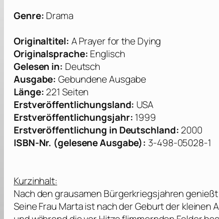
Genre:
Drama
Originaltitel:
A Prayer for the Dying
Originalsprache:
Englisch
Gelesen in:
Deutsch
Ausgabe:
Gebundene Ausgabe
Länge:
221 Seiten
Erstveröffentlichungsland:
USA
Erstveröffentli
chungsjahr:
1999
Erstveröffentlich
ung in Deutschland:
2000
ISBN-Nr. (gelesene Ausgabe):
3-498-05028-1
Kurzinhalt:
Nach den grausamen Bürgerkriegsjahren genießt J
Seine Frau Marta ist nach der Geburt der kleinen