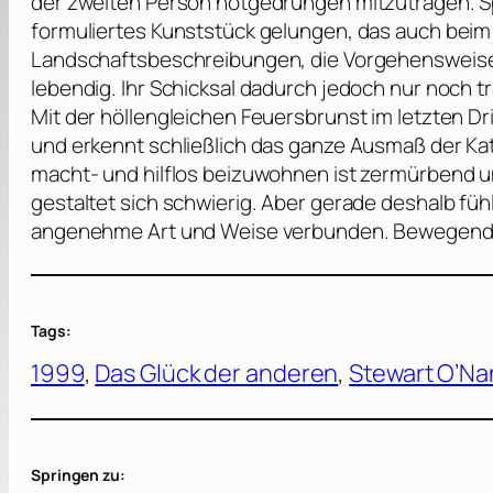
der zweiten Person notgedrungen mitzutragen. Sp
formuliertes Kunststück gelungen, das auch beim
Landschaftsbeschreibungen, die Vorgehensweisen
lebendig. Ihr Schicksal dadurch jedoch nur noch tr
Mit der höllengleichen Feuersbrunst im letzten Dr
und erkennt schließlich das ganze Ausmaß der Kat
macht- und hilflos beizuwohnen ist zermürbend u
gestaltet sich schwierig. Aber gerade deshalb fü
angenehme Art und Weise verbunden. Bewegend
Tags:
1999
, 
Das Glück der anderen
, 
Stewart O’Na
Springen zu: