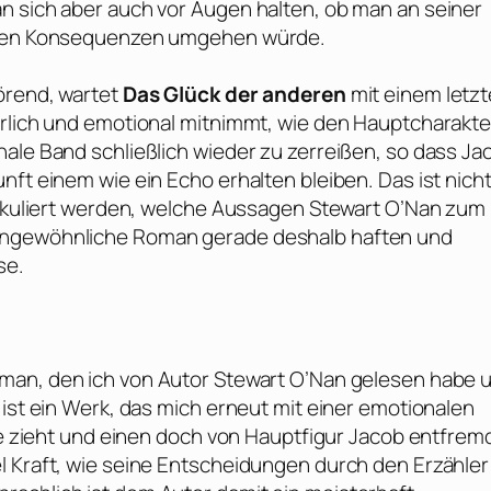
n sich aber auch vor Augen halten, ob man an seiner
t den Konsequenzen umgehen würde.
örend, wartet
Das Glück der anderen
mit einem letz
erlich und emotional mitnimmt, wie den Hauptcharakte
nale Band schließlich wieder zu zerreißen, so dass Ja
nft einem wie ein Echo erhalten bleiben. Das ist nich
pekuliert werden, welche Aussagen
Stewart O’Nan
zum
 ungewöhnliche Roman gerade deshalb haften und
se.
man, den ich von Autor
Stewart O’Nan
gelesen habe 
 ist ein Werk, das mich erneut mit einer emotionalen
hte zieht und einen doch von Hauptfigur Jacob entfrem
l Kraft, wie seine Entscheidungen durch den Erzähler 