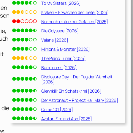
To My Sisters [2026]
den
Kraken – Erwachen der Tiefe [2026]
nsen
Nur noch ein kleiner Gefallen [2025]
ie,
Die Odyssee [2026]
auch
Vaiana [2026]
Minions & Monster [2026]
it
The Piano Tuner [2025]
Backrooms [2026]
Disclosure Day – Der Tag der Wahrheit
[2026]
Glennkill: Ein Schafskrimi [2026]
Der Astronaut – Project Hail Mary [2026]
 die
Crime 101 [2026]
Avatar: Fire and Ash [2025]
es