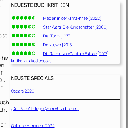
NEUESTE BUCHKRITIKEN
e
Medien in der Klima-Krise [2022]
Star Wars: Die Kundschafter [2006]
bst
Der Turm [1973]
Darktown [2016]
Die Rache von Captain Future [2017]
eihe
Kritiken zu Audiobooks
en
f
NEUSTE SPECIALS
„Du
n,
Oscars 2026
ruch
„Der Pate“ Trilogie (zum 50. Jubiläum)
icht
man
Goldene Himbeere 2022