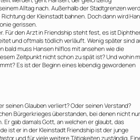
ellt werden, geht Hansen, der gleichzeitig
 seinem Alltag nach. Außerhalb der Stadtgrenzen wer
e Richtung der Kleinstadt bahnen. Doch dann wird Ha
onie gerissen.
 Für den Arzt in Friendship steht fest, es ist Diphther
itet und oftmals tödlich verläuft. Wenig später sind 
 bald muss Hansen hilflos mit ansehen wie die
esem Zeitpunkt nicht schon zu spät ist? Und wohin m
mmt? Es ist der Beginn eines lebendig gewordenen
 er seinen Glauben verliert? Oder seinen Verstand?
chen Bürgerkrieges überstanden, bei denen nicht nur
. Er gab damals Gott, an welchen er glaubt, das
ist er in der Kleinstadt Friendship ist der junge
Pastor und für viele weitere Tätigkeiten zuständig. Ein