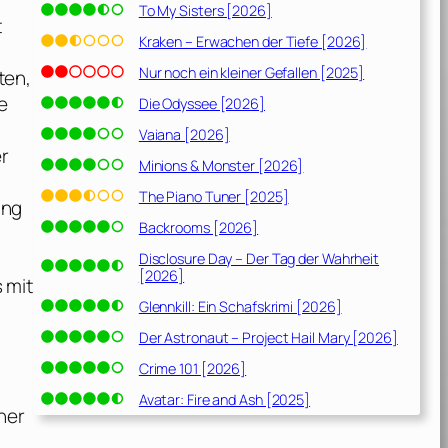
To My Sisters [2026]
t
Kraken – Erwachen der Tiefe [2026]
Nur noch ein kleiner Gefallen [2025]
ten,
e
Die Odyssee [2026]
Vaiana [2026]
er
Minions & Monster [2026]
The Piano Tuner [2025]
ung
Backrooms [2026]
Disclosure Day – Der Tag der Wahrheit
[2026]
s mit
Glennkill: Ein Schafskrimi [2026]
Der Astronaut – Project Hail Mary [2026]
Crime 101 [2026]
Avatar: Fire and Ash [2025]
her