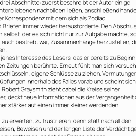
drei Abschnitte: zuerst beschreibt der Autor einige
interbliebenen nachbilden ließen, anschließend hande
rer Korrespondenz mit dem sich als Zodiac
d Briefen immer wieder herausforderte. Den Abschlu
h
selbst, der es sich nicht nur zur Aufgabe machte, s
rn auch bestrebt war, Zusammenhänge herzustellen, d
en.
 jenes Interesse des Lesers, das er bereits zu Beginn
en Zeitungen berührte. Erneut fühlt man sich versuch
tschlüsseln, eigene Schlüsse zu ziehen, Vermutunge
üpfungen innerhalb des Falles vorab und scheint sich
.
Robert Graysmith
zieht dabei die Kreise seiner
r, deckt neue Informationen aus der Vergangenheit 
immer stärker auf einen immer kleiner werdenden
s zu erwarten, zu frustrieren, denn statt nach all den
eisen, Beweisen und der langen Liste der Verdächtig