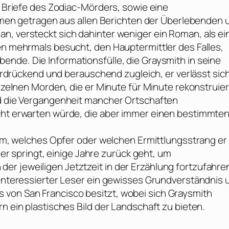
er Briefe des Zodiac-Mörders, sowie eine
n getragen aus allen Berichten der Überlebenden 
n, versteckt sich dahinter weniger ein Roman, als ei
en mehrmals besucht, den Hauptermittler des Falles,
bende. Die Informationsfülle, die
Graysmith
in seine
n erdrückend und berauschend zugleich, er verlässt sic
inzelnen Morden, die er Minute für Minute rekonstruier
nd die Vergangenheit mancher Ortschaften
icht erwarten würde, die aber immer einen bestimmte
hdem, welches Opfer oder welchen Ermittlungsstrang er
 her springt, einige Jahre zurück geht, um
r jeweiligen Jetztzeit in der Erzählung fortzufahre
s interessierter Leser ein gewisses Grundverständnis 
von San Francisco besitzt, wobei sich
Graysmith
n ein plastisches Bild der Landschaft zu bieten.