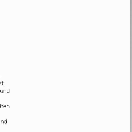
.
e
st
 und
chen
end