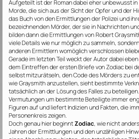
Aufgeteilt ist der Roman dabei eher unbewusst in 
Morde, die sich aus der Sicht der Opfer und der H
das Buch von den Ermittlungen der Polizei und ih
bezeichnenden Mörder, der sie in Nachrichten un
bilden dann die Ermittlungen von
Robert Graysmit
viele Details wie nur möglich zu sammeln, sonde
anderen Ermittlern womöglich verschlossen blieb
Gerade im letzten Teil weckt der Autor dabei eben
dem Eintreffen der ersten Briefe von Zodiac bei d
selbst mitzurätseln, den Code des Mörders zu en
wie
Graysmith
anzustellen, sieht bestimmte Verkn
tatsächlich an der Lösung des Falles zu beteiligen
Vermutungen um bestimmte Beteiligte immer enge
Figuren auf und liefert Indizien und Fakten, die 
Personenkreis zeigen.
Doch genau hier beginnt
Zodiac
, wie nicht ander
Jahren der Ermittlungen und den unzähligen Hinw