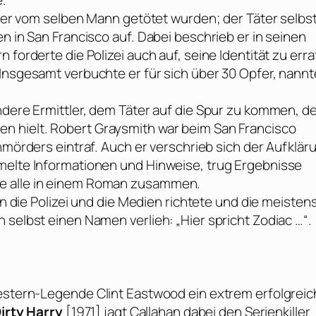
e.
icher vom selben Mann getötet wurden; der Täter selbs
n in San Francisco auf. Dabei beschrieb er in seinen
 forderte die Polizei auch auf, seine Identität zu erra
 Insgesamt verbuchte er für sich über 30 Opfer, nannt
ndere Ermittler, dem Täter auf die Spur zu kommen, d
n hielt.
Robert Graysmith
war beim
San Francisco
enmörders eintraf. Auch er verschrieb sich der Aufklär
melte Informationen und Hinweise, trug Ergebnisse
ie alle in einem Roman zusammen.
an die Polizei und die Medien richtete und die meisten
 selbst einen Namen verlieh: „Hier spricht Zodiac …“.
 Western-Legende
Clint Eastwood
ein extrem erfolgreic
irty Harry
[1971] jagt Callahan dabei den Serienkiller