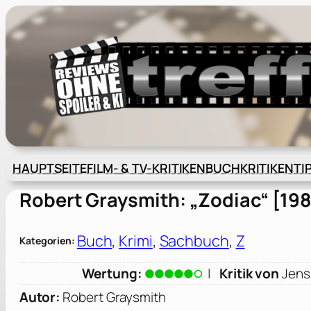
Zum
Inhalt
springen
HAUPTSEITE
FILM- & TV-KRITIKEN
BUCHKRITIKEN
TI
Robert Graysmith: „Zodiac“ [19
Buch
, 
Krimi
, 
Sachbuch
, 
Z
Kategorien:
Wertung:
|
Kritik von
Jens
Autor:
Robert Graysmith