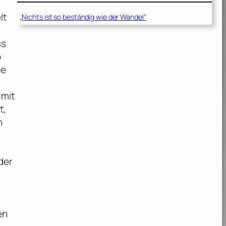
lt
„Nichts ist so beständig wie der Wandel“
ss
o
ie
 mit
t,
n
der
en