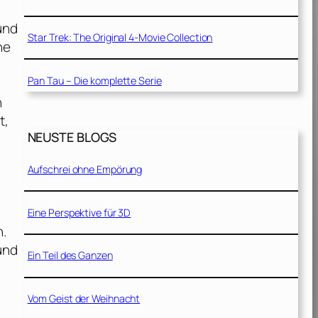
und
Star Trek: The Original 4-Movie Collection
ne
Pan Tau – Die komplette Serie
h
t,
NEUSTE BLOGS
n
Aufschrei ohne Empörung
Eine Perspektive für 3D
n.
und
Ein Teil des Ganzen
Vom Geist der Weihnacht