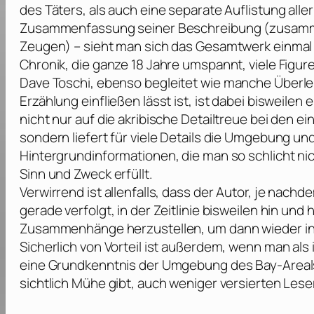
des Täters, als auch eine separate Auflistung all
Zusammenfassung seiner Beschreibung (zusamme
Zeugen) – sieht man sich das Gesamtwerk einmal a
Chronik, die ganze 18 Jahre umspannt, viele Figur
Dave Toschi
, ebenso begleitet wie manche Überle
Erzählung einfließen lässt ist, ist dabei bisweile
nicht nur auf die akribische Detailtreue bei den e
sondern liefert für viele Details die Umgebung u
Hintergrundinformationen, die man so schlicht n
Sinn und Zweck erfüllt.
Verwirrend ist allenfalls, dass der Autor, je nac
gerade verfolgt, in der Zeitlinie bisweilen hin und
Zusammenhänge herzustellen, um dann wieder in de
Sicherlich von Vorteil ist außerdem, wenn man al
eine Grundkenntnis der Umgebung des Bay-Areals 
sichtlich Mühe gibt, auch weniger versierten Leser