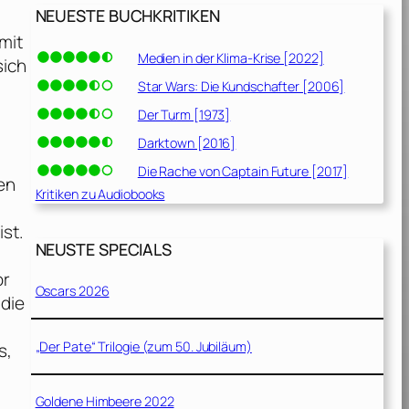
NEUESTE BUCHKRITIKEN
 mit
Medien in der Klima-Krise [2022]
sich
Star Wars: Die Kundschafter [2006]
Der Turm [1973]
Darktown [2016]
Die Rache von Captain Future [2017]
en
Kritiken zu Audiobooks
ist.
NEUSTE SPECIALS
or
Oscars 2026
 die
„Der Pate“ Trilogie (zum 50. Jubiläum)
s,
Goldene Himbeere 2022