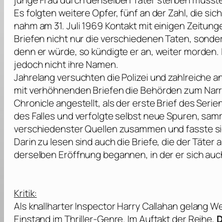
junge Frau durch denselben Täter sterben musst
Es folgten weitere Opfer, fünf an der Zahl, die s
nahm am 31. Juli 1969 Kontakt mit einigen Zeitunge
Briefen nicht nur die verschiedenen Taten, sondern
denn er würde, so kündigte er an, weiter morden.
jedoch nicht ihre Namen.
Jahrelang versuchten die Polizei und zahlreiche a
mit verhöhnenden Briefen die Behörden zum Narre
Chronicle
angestellt, als der erste Brief des Seri
des Falles und verfolgte selbst neue Spuren, sam
verschiedenster Quellen zusammen und fasste s
Darin zu lesen sind auch die Briefe, die der Täter 
derselben Eröffnung begannen, in der er sich auch
Kritik:
Als knallharter Inspector Harry Callahan gelang
Einstand im Thriller-Genre. Im Auftakt der Reihe,
D