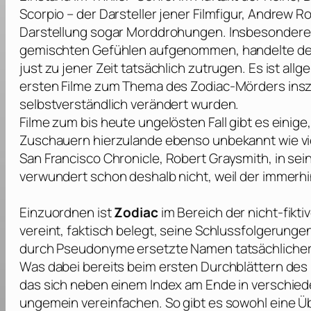
Scorpio – der Darsteller jener Filmfigur,
Andrew Ro
Darstellung sogar Morddrohungen. Insbesondere i
gemischten Gefühlen aufgenommen, handelte der ve
just zu jener Zeit tatsächlich zutrugen. Es ist al
ersten Filme zum Thema des Zodiac-Mörders insz
selbstverständlich verändert wurden.
Filme zum bis heute ungelösten Fall gibt es einige,
Zuschauern hierzulande ebenso unbekannt wie vie
San Francisco Chronicle
,
Robert Graysmith
, in s
verwundert schon deshalb nicht, weil der immerhin
Einzuordnen ist
Zodiac
im Bereich der nicht-fikti
vereint, faktisch belegt, seine Schlussfolgerun
durch Pseudonyme ersetzte Namen tatsächlicher B
Was dabei bereits beim ersten Durchblättern des 
das sich neben einem Index am Ende in verschiede
ungemein vereinfachen. So gibt es sowohl eine Ü