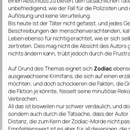
einen Abschluss zu bieten, den tatsächlichen Tä
unbefriedigend, wie der Fall für die Polizisten und
Auflösung und keine Verurteilung.
Bis heute ist der Täter nicht gefasst, und jedes G
Beschreibungen der menschenverachtenden, kaltb
Leben ebenso für nichtig erachtet, wie er sich se
zertreten. Dies mag nicht die Absicht des Autors
nichts ändern kann, trübt jedoch durch die Frus
Auf Grund des Themas eignet sich
Zodiac
ebenso 
ausgewachsene Krimifans, die sich auf einen erzäh
möchten; und doch schockieren die Fakten, die
G
die Fiktion je könnte, fesselt seine minutiöse Rek
Verbrechen.
All das ist bisweilen nur schwer verdaulich, und 
sondern auch durch die Tatsache, dass der Autor s
Distanz, die zum Kern der Zodiac-Morde nicht pa
Empfehlenswert ist es aber für all diejenigen, die 