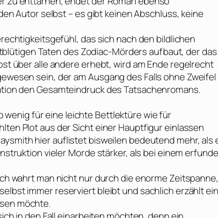
ter zu enttarnen, endet der Roman ebenso
 den Autor selbst – es gibt keinen Abschluss, keine
erechtigkeitsgefühl, das sich nach den bildlichen
lütigen Taten des Zodiac-Mörders aufbaut, der das
lbst über alle andere erhebt, wird am Ende regelrecht
 gewesen sein, der am Ausgang des Falls ohne Zweifel
tration den Gesamteindruck des Tatsachenromans.
wenig für eine leichte Bettlektüre wie für
lten Plot aus der Sicht einer Hauptfigur einlassen
raysmith
hier auflistet bisweilen bedeutend mehr, als 
onstruktion vieler Morde stärker, als bei einem erfund
doch wahrt man nicht nur durch die enorme Zeitspanne
elbst immer reserviert bleibt und sachlich erzählt ei
ssen möchte.
sich in den Fall einarbeiten möchten, denn ein