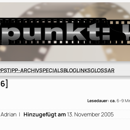
BLOG
GLOSSAR
PPS
TIPP-ARCHIV
SPECIALS
LINKS
86]
Lesedauer: ca.
6–9 Mi
 Adrian
|
Hinzugefügt am
13. November 2005