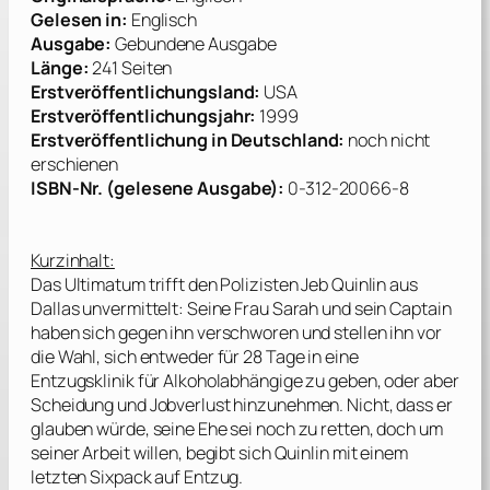
Gelesen in:
Englisch
Ausgabe:
Gebundene Ausgabe
Länge:
241 Seiten
Erstveröffentlichungsland:
USA
Erstveröffentlichungsjahr:
1999
Erstveröffentlichung in Deutschland:
noch nicht
erschienen
ISBN-Nr
. (gelesene Ausgabe):
0-312-20066-8
Kurzinhalt:
Das Ultimatum trifft den Polizisten Jeb Quinlin aus
Dallas unvermittelt: Seine Frau Sarah und sein Captain
haben sich gegen ihn verschworen und stellen ihn vor
die Wahl, sich entweder für 28 Tage in eine
Entzugsklinik für Alkoholabhängige zu geben, oder aber
Scheidung und Jobverlust hinzunehmen. Nicht, dass er
glauben würde, seine Ehe sei noch zu retten, doch um
seiner Arbeit willen, begibt sich Quinlin mit einem
letzten Sixpack auf Entzug.