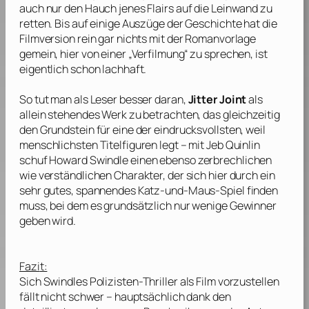
auch nur den Hauch jenes Flairs auf die Leinwand zu
retten. Bis auf einige Auszüge der Geschichte hat die
Filmversion rein gar nichts mit der Romanvorlage
gemein, hier von einer „Verfilmung“ zu sprechen, ist
eigentlich schon lachhaft.
So tut man als Leser besser daran,
Jitter Joint
als
allein stehendes Werk zu betrachten, das gleichzeitig
den Grundstein für eine der eindrucksvollsten, weil
menschlichsten Titelfiguren legt – mit Jeb Quinlin
schuf
Howard Swindle
einen ebenso zerbrechlichen
wie verständlichen Charakter, der sich hier durch ein
sehr gutes, spannendes Katz-und-Maus-Spiel finden
muss, bei dem es grundsätzlich nur wenige Gewinner
geben wird.
Fazi
t:
Sich
Swindles
Polizisten-Thriller als Film vorzustellen
fällt nicht schwer – hauptsächlich dank den