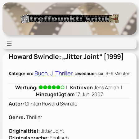
Zum
Inhalt
springen
Howard Swindle: „Jitter Joint“ [1999]
Buch
, 
J
, 
Thriller
Kategorien:
Lesedauer: ca.
6–9 Minuten
Wertung:
|
Kritik von
Jens Adrian
|
Hinzugefügt am
17. Juni 2007
Autor:
Clinton Howard Swindle
Genre:
Thriller
Originaltitel:
Jitter Joint
Originalsprache:
Englisch