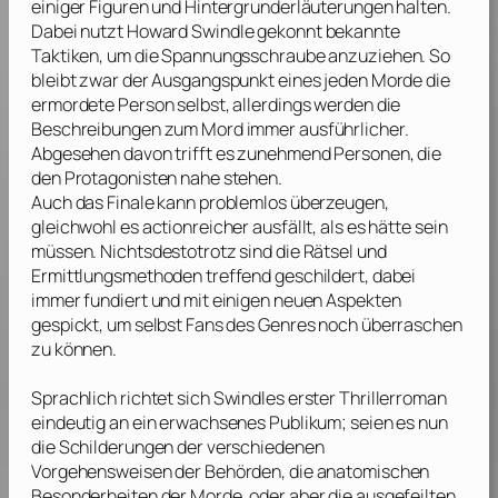
einiger Figuren und Hintergrunderläuterungen halten.
Dabei nutzt
Howard Swindle
gekonnt bekannte
Taktiken, um die Spannungsschraube anzuziehen. So
bleibt zwar der Ausgangspunkt eines jeden Morde die
ermordete Person selbst, allerdings werden die
Beschreibungen zum Mord immer ausführlicher.
Abgesehen davon trifft es zunehmend Personen, die
den Protagonisten nahe stehen.
Auch das Finale kann problemlos überzeugen,
gleichwohl es actionreicher ausfällt, als es hätte sein
müssen. Nichtsdestotrotz sind die Rätsel und
Ermittlungsmethoden treffend geschildert, dabei
immer fundiert und mit einigen neuen Aspekten
gespickt, um selbst Fans des Genres noch überraschen
zu können.
Sprachlich richtet sich
Swindles
erster Thrillerroman
eindeutig an ein erwachsenes Publikum; seien es nun
die Schilderungen der verschiedenen
Vorgehensweisen der Behörden, die anatomischen
Besonderheiten der Morde, oder aber die ausgefeilten