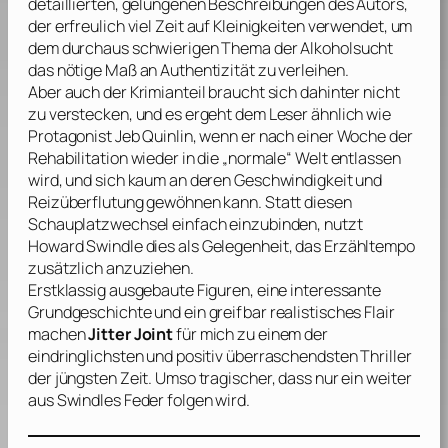
detaillierten, gelungenen Beschreibungen des Autors,
der erfreulich viel Zeit auf Kleinigkeiten verwendet, um
dem durchaus schwierigen Thema der Alkoholsucht
das nötige Maß an Authentizität zu verleihen.
Aber auch der Krimianteil braucht sich dahinter nicht
zu verstecken, und es ergeht dem Leser ähnlich wie
Protagonist Jeb Quinlin, wenn er nach einer Woche der
Rehabilitation wieder in die „normale“ Welt entlassen
wird, und sich kaum an deren Geschwindigkeit und
Reizüberflutung gewöhnen kann. Statt diesen
Schauplatzwechsel einfach einzubinden, nutzt
Howard Swindle
dies als Gelegenheit, das Erzähltempo
zusätzlich anzuziehen.
Erstklassig ausgebaute Figuren, eine interessante
Grundgeschichte und ein greifbar realistisches Flair
machen
Jitter Joint
für mich zu einem der
eindringlichsten und positiv überraschendsten Thriller
der jüngsten Zeit. Umso tragischer, dass nur ein weiter
aus
Swindles
Feder folgen wird.