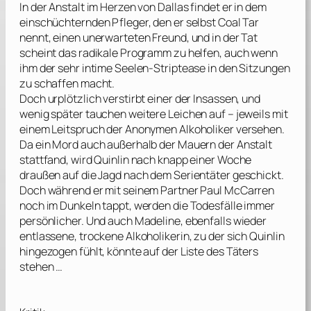
In der Anstalt im Herzen von Dallas findet er in dem
einschüchternden Pfleger, den er selbst Coal Tar
nennt, einen unerwarteten Freund, und in der Tat
scheint das radikale Programm zu helfen, auch wenn
ihm der sehr intime Seelen-Striptease in den Sitzungen
zu schaffen macht.
Doch urplötzlich verstirbt einer der Insassen, und
wenig später tauchen weitere Leichen auf – jeweils mit
einem Leitspruch der Anonymen Alkoholiker versehen.
Da ein Mord auch außerhalb der Mauern der Anstalt
stattfand, wird Quinlin nach knapp einer Woche
draußen auf die Jagd nach dem Serientäter geschickt.
Doch während er mit seinem Partner Paul McCarren
noch im Dunkeln tappt, werden die Todesfälle immer
persönlicher. Und auch Madeline, ebenfalls wieder
entlassene, trockene Alkoholikerin, zu der sich Quinlin
hingezogen fühlt, könnte auf der Liste des Täters
stehen …