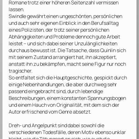
Romane trotz einer höheren Seitenzahl vermissen
lassen.
Swindle
gewährt einen ungeschönten, persönlichen
und auch sehr eigenen Einblick in den Berufsalltag
eines Polizisten, der trotz seiner persönlichen
Abhängigkeiten und Probleme dennoch gute Arbeit
leistet – und sich dabei seiner Unzulänglichkeiten
durchaus bewusst ist. Die Tatsache, dass Quinlin sich
mit seinem Zustand arrangiert hat, ihn akzeptiert,
anstatt ihn zu bekämpfen, macht seine Figur nur noch
tragischer.
So entfaltet sich die Hauptgeschichte, gespickt durch
einige Nebenhandlungen, die aber durchweg sehr
passend eingebracht sind, durch lebendige
Beschreibungen, einem konstanten Spannungsbogen
und einem Hauch von Originalität, mit dem sich der
Autor erfrischend vom Genre absetzt.
Dreh- und Angelpunkt sind dabei sowohl die
verschiedenen Todesfälle, deren Motiv ebenso unklar