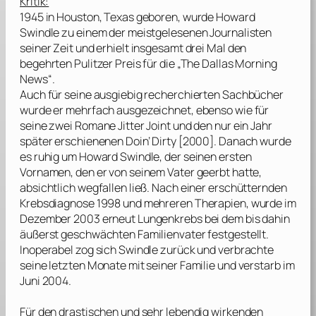
Kritik:
1945 in Houston, Texas geboren, wurde Howard
Swindle zu einem der meistgelesenen Journalisten
seiner Zeit und erhielt insgesamt drei Mal den
begehrten Pulitzer Preis für die „The Dallas Morning
News“.
Auch für seine ausgiebig recherchierten Sachbücher
wurde er mehrfach ausgezeichnet, ebenso wie für
seine zwei Romane Jitter Joint und den nur ein Jahr
später erschienenen Doin’ Dirty [2000]. Danach wurde
es ruhig um Howard Swindle, der seinen ersten
Vornamen, den er von seinem Vater geerbt hatte,
absichtlich wegfallen ließ. Nach einer erschütternden
Krebsdiagnose 1998 und mehreren Therapien, wurde im
Dezember 2003 erneut Lungenkrebs bei dem bis dahin
äußerst geschwächten Familienvater festgestellt.
Inoperabel zog sich Swindle zurück und verbrachte
seine letzten Monate mit seiner Familie und verstarb im
Juni 2004.
Für den drastischen und sehr lebendig wirkenden