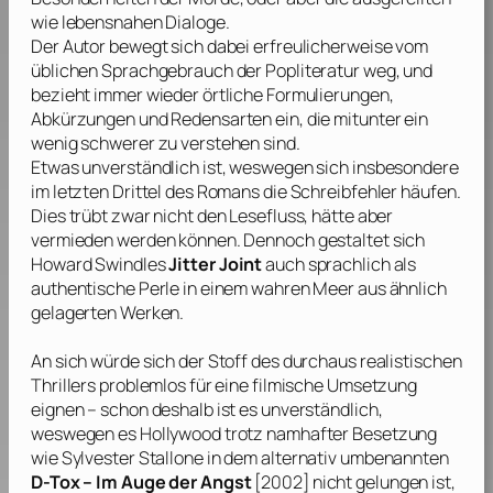
wie lebensnahen Dialoge.
Der Autor bewegt sich dabei erfreulicherweise vom
üblichen Sprachgebrauch der Popliteratur weg, und
bezieht immer wieder örtliche Formulierungen,
Abkürzungen und Redensarten ein, die mitunter ein
wenig schwerer zu verstehen sind.
Etwas unverständlich ist, weswegen sich insbesondere
im letzten Drittel des Romans die Schreibfehler häufen.
Dies trübt zwar nicht den Lesefluss, hätte aber
vermieden werden können. Dennoch gestaltet sich
Howard Swindles
Jitter Joint
auch sprachlich als
authentische Perle in einem wahren Meer aus ähnlich
gelagerten Werken.
An sich würde sich der Stoff des durchaus realistischen
Thrillers problemlos für eine filmische Umsetzung
eignen – schon deshalb ist es unverständlich,
weswegen es Hollywood trotz namhafter Besetzung
wie
Sylvester Stallone
in dem alternativ umbenannten
D-Tox – Im Auge der Angst
[2002] nicht gelungen ist,