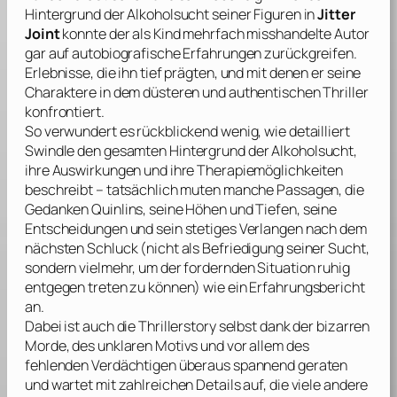
Hintergrund der Alkoholsucht seiner Figuren in
Jitter
Joint
konnte der als Kind mehrfach misshandelte Autor
gar auf autobiografische Erfahrungen zurückgreifen.
Erlebnisse, die ihn tief prägten, und mit denen er seine
Charaktere in dem düsteren und authentischen Thriller
konfrontiert.
So verwundert es rückblickend wenig, wie detailliert
Swindle
den gesamten Hintergrund der Alkoholsucht,
ihre Auswirkungen und ihre Therapiemöglichkeiten
beschreibt – tatsächlich muten manche Passagen, die
Gedanken Quinlins, seine Höhen und Tiefen, seine
Entscheidungen und sein stetiges Verlangen nach dem
nächsten Schluck (nicht als Befriedigung seiner Sucht,
sondern vielmehr, um der fordernden Situation ruhig
entgegen treten zu können) wie ein Erfahrungsbericht
an.
Dabei ist auch die Thrillerstory selbst dank der bizarren
Morde, des unklaren Motivs und vor allem des
fehlenden Verdächtigen überaus spannend geraten
und wartet mit zahlreichen Details auf, die viele andere