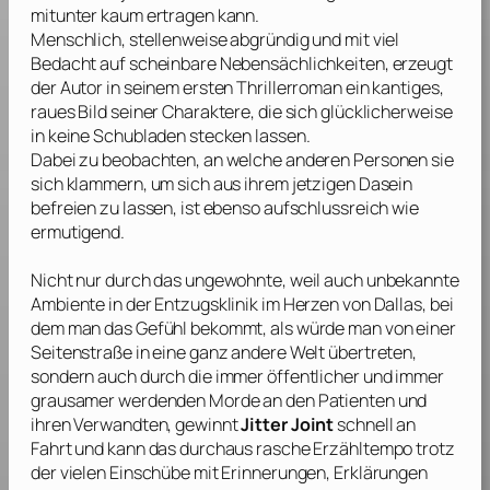
mitunter kaum ertragen kann.
Menschlich, stellenweise abgründig und mit viel
Bedacht auf scheinbare Nebensächlichkeiten, erzeugt
der Autor in seinem ersten Thrillerroman ein kantiges,
raues Bild seiner Charaktere, die sich glücklicherweise
in keine Schubladen stecken lassen.
Dabei zu beobachten, an welche anderen Personen sie
sich klammern, um sich aus ihrem jetzigen Dasein
befreien zu lassen, ist ebenso aufschlussreich wie
ermutigend.
Nicht nur durch das ungewohnte, weil auch unbekannte
Ambiente in der Entzugsklinik im Herzen von Dallas, bei
dem man das Gefühl bekommt, als würde man von einer
Seitenstraße in eine ganz andere Welt übertreten,
sondern auch durch die immer öffentlicher und immer
grausamer werdenden Morde an den Patienten und
ihren Verwandten, gewinnt
Jitter Joint
schnell an
Fahrt und kann das durchaus rasche Erzähltempo trotz
der vielen Einschübe mit Erinnerungen, Erklärungen