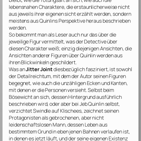
bleibt, wie die Tötungsart an sich, wie auch die
lebensnahen Charaktere, die erstaunlicherweise nicht
aus jeweils ihrer eigenen sicht erzählt werden, sondern
meistens aus Quinlins Perspektive heraus beschrieben
werden.
So bekommt man als Leser auch nur das über die
jeweilige Figur vermittelt, was der Detective über
diesen Charakter weiß; einzig diejenigen Ansichten, die
Ansichten anderer Figuren über Quinlin werden aus
ihren Blickwinkeln geschildert.
Was an
Jitter Joint
diesbezüglich fasziniert, ist sowohl
der Detailreichtum, mit dem der Autor seinen Figuren
begegnet, wie auch die unzähligen Ecken und Kanten,
mit denen er die Personen versieht. Selbst beim
Bösewicht an sich, dessen Hintergrund ausführlich
beschrieben wird, oder aber bei Jeb Quinlin selbst,
verzichtet
Swindle
auf Klischees, zeichnet seinen
Protagonisten als gebrochenen, aber nicht
leidenschaftslosen Mann, dessen Leben aus
bestimmtem Grund in eben jenen Bahnen verlaufen ist,
in denen es jetzt läuft, und der seine eigenen Existenz