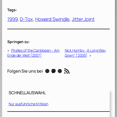
Tags:
1999
, 
D-Tox
, 
Howard Swindle
, 
Jitter Joint
Springen zu:
«
Pirates of the Caribbean – Am
Nick Hornby: „A Long Way
Ende der Welt [2007]
Down“ [2005]
»
RSS-Feed
Instagram
Mastodon
Threads
Folgen Sie uns bei
SCHNELLAUSWAHL
Nur ausführliche Kritiken