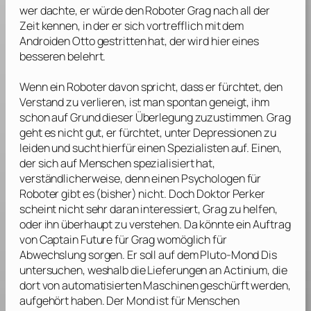
wer dachte, er würde den Roboter Grag nach all der
Zeit kennen, in der er sich vortrefflich mit dem
Androiden Otto gestritten hat, der wird hier eines
besseren belehrt.
Wenn ein Roboter davon spricht, dass er fürchtet, den
Verstand zu verlieren, ist man spontan geneigt, ihm
schon auf Grund dieser Überlegung zuzustimmen. Grag
geht es nicht gut, er fürchtet, unter Depressionen zu
leiden und sucht hierfür einen Spezialisten auf. Einen,
der sich auf Menschen spezialisiert hat,
verständlicherweise, denn einen Psychologen für
Roboter gibt es (bisher) nicht. Doch Doktor Perker
scheint nicht sehr daran interessiert, Grag zu helfen,
oder ihn überhaupt zu verstehen. Da könnte ein Auftrag
von Captain Future für Grag womöglich für
Abwechslung sorgen. Er soll auf dem Pluto-Mond Dis
untersuchen, weshalb die Lieferungen an Actinium, die
dort von automatisierten Maschinen geschürft werden,
aufgehört haben. Der Mond ist für Menschen