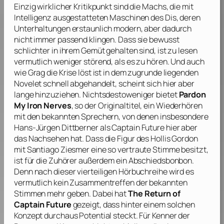
Einzig wirklicher Kritikpunkt sind die Machs, die mit
Intelligenz ausgestatteten Maschinen des Dis, deren
Unterhaltungen erstaunlich modern, aber dadurch
nicht immer passend klingen. Dass sie bewusst
schlichter in ihrem Gemüt gehalten sind, ist zu lesen
vermutlich weniger störend, als es zu hören. Und auch
wie Grag die Krise löst ist in dem zugrunde liegenden
Novelet schnell abgehandelt, scheint sich hier aber
lange hinzuziehen. Nichtsdestoweniger bietet
Pardon
My Iron Nerves
, so der Originaltitel, ein Wiederhören
mit den bekannten Sprechern, von denen insbesondere
Hans-Jürgen Dittberner
als Captain Future hier aber
das Nachsehen hat. Dass die Figur des Hollis Gordon
mit
Santiago Ziesmer
eine so vertraute Stimme besitzt,
ist für die Zuhörer außerdem ein Abschiedsbonbon.
Denn nach dieser vierteiligen Hörbuchreihe wird es
vermutlich kein Zusammentreffen der bekannten
Stimmen mehr geben. Dabei hat
The Return of
Captain Future
gezeigt, dass hinter einem solchen
Konzept durchaus Potential steckt. Für Kenner der