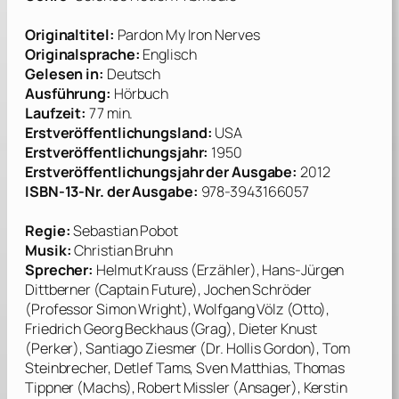
Originaltitel:
Pardon My Iron Nerves
Originalsprache:
Englisch
Gelesen in:
Deutsch
Ausführung:
Hörbuch
Laufzeit:
77 min.
Erstverö
ffentlichungsland:
USA
Erstveröffentlichungsjahr:
1950
Erstveröffentlichungsjahr der Ausgabe:
2012
ISBN-13-Nr. der Ausgabe:
978-3943166057
Regie:
Sebastian Pobot
Mu
sik:
Christian Bruhn
Sprecher
:
Helmut Krauss (Erzähler), Hans-Jürgen
Dittberner (Captain Future), Jochen Schröder
(Professor Simon Wright), Wolfgang Völz (Otto),
Friedrich Georg Beckhaus (Grag), Dieter Knust
(Perker), Santiago Ziesmer (Dr. Hollis Gordon), Tom
Steinbrecher, Detlef Tams, Sven Matthias, Thomas
Tippner (Machs), Robert Missler (Ansager), Kerstin