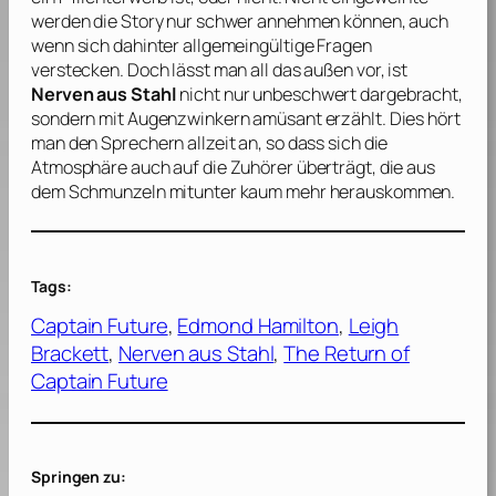
werden die Story nur schwer annehmen können, auch
wenn sich dahinter allgemeingültige Fragen
verstecken. Doch lässt man all das außen vor, ist
Nerven aus Stahl
nicht nur unbeschwert dargebracht,
sondern mit Augenzwinkern amüsant erzählt. Dies hört
man den Sprechern allzeit an, so dass sich die
Atmosphäre auch auf die Zuhörer überträgt, die aus
dem Schmunzeln mitunter kaum mehr herauskommen.
Tags:
Captain Future
, 
Edmond Hamilton
, 
Leigh
Brackett
, 
Nerven aus Stahl
, 
The Return of
Captain Future
Springen zu: