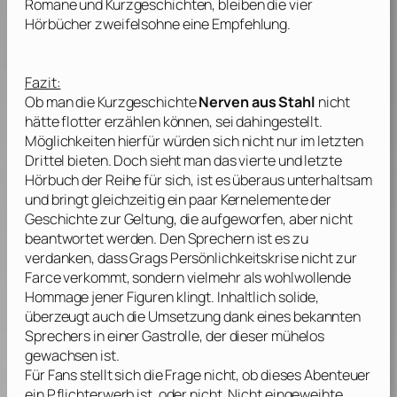
Romane und Kurzgeschichten, bleiben die vier
Hörbücher zweifelsohne eine Empfehlung.
Fazit:
Ob man die Kurzgeschichte
Nerven aus Stahl
nicht
hätte flotter erzählen können, sei dahingestellt.
Möglichkeiten hierfür würden sich nicht nur im letzten
Drittel bieten. Doch sieht man das vierte und letzte
Hörbuch der Reihe für sich, ist es überaus unterhaltsam
und bringt gleichzeitig ein paar Kernelemente der
Geschichte zur Geltung, die aufgeworfen, aber nicht
beantwortet werden. Den Sprechern ist es zu
verdanken, dass Grags Persönlichkeitskrise nicht zur
Farce verkommt, sondern vielmehr als wohlwollende
Hommage jener Figuren klingt. Inhaltlich solide,
überzeugt auch die Umsetzung dank eines bekannten
Sprechers in einer Gastrolle, der dieser mühelos
gewachsen ist.
Für Fans stellt sich die Frage nicht, ob dieses Abenteuer
ein Pflichterwerb ist, oder nicht. Nicht eingeweihte