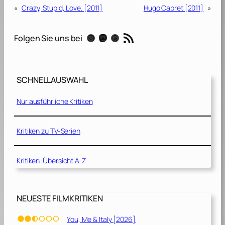
«
Crazy, Stupid, Love. [2011]
Hugo Cabret [2011]
»
RSS-Feed
Instagram
Mastodon
Threads
Folgen Sie uns bei
SCHNELLAUSWAHL
Nur ausführliche Kritiken
Kritiken zu TV-Serien
Kritiken-Übersicht A-Z
NEUESTE FILMKRITIKEN
You, Me & Italy [2026]