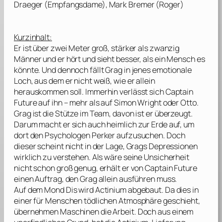
Draeger (Empfangsdame), Mark Bremer (Roger)
Kurzinhalt:
Er ist über zwei Meter groß, stärker als zwanzig
Männer und er hört und sieht besser, als ein Mensch es
könnte. Und dennoch fällt Grag in jenes emotionale
Loch, aus dem er nicht weiß, wie er allein
herauskommen soll. Immerhin verlässt sich Captain
Future auf ihn – mehr als auf Simon Wright oder Otto.
Grag ist die Stütze im Team, davon ist er überzeugt.
Darum macht er sich auch heimlich zur Erde auf, um
dort den Psychologen Perker aufzusuchen. Doch
dieser scheint nicht in der Lage, Grags Depressionen
wirklich zu verstehen. Als wäre seine Unsicherheit
nicht schon groß genug, erhält er von Captain Future
einen Auftrag, den Grag allein ausführen muss.
Auf dem Mond Dis wird Actinium abgebaut. Da dies in
einer für Menschen tödlichen Atmosphäre geschieht,
übernehmen Maschinen die Arbeit. Doch aus einem