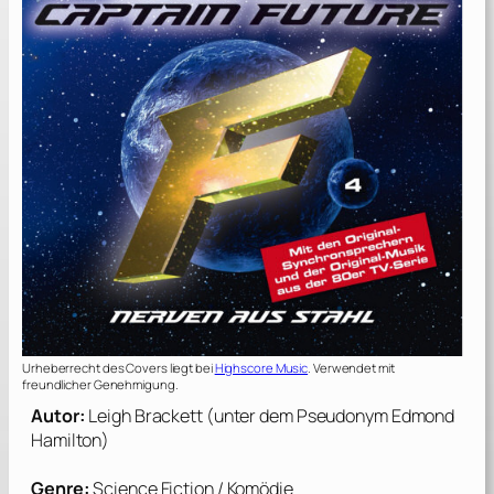
Urheberrecht des Covers liegt bei
Highscore Music
. Verwendet mit
freundlicher Genehmigung.
Autor:
Leigh Brackett (unter dem Pseudonym Edmond
Hamilton)
Genre:
Science Fiction / Komödie