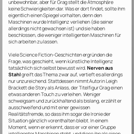
unbewohnbar, aber für Grag stellt die Atmosphäre
keine Schwierigkeiten dar. Was er dort findet, sollte ihm
eigentlich einen Spiegel vorhalten, denn den
Maschinen wurde Intelligenz verliehen (die seiner
allerdings nicht gewachsen ist) und sie haben
beschlossen, die weniger intelligenten Maschinen für
sich arbeiten zu lassen.
Viele Science Fiction-Geschichten ergründen die
Frage, was geschieht, wenn künstliche Intelligenz
tatsächlich sich selbst bewusst wird.
Nerven aus
Stahl
greift das Thema zwar auf, vertieft es allerdings
nur unzureichend. Stattdessen nimmt Autorin
Leigh
Brackett
die Story als Anlass, der Titelfigur Grag einen
etwas anderen Touch zu verleihen. Weniger
schweigsam und zurückhaltend als bislang, erzählt er
ausschweifend und mit einer gewissen
Realitätsfremde, so dass ihm sogar die Ironie der
Situation gänzlich vorenthalten bleibt. In einem
Moment, wenn er erkennt, dass er vor einer Gruppe
intelligenter Maschinen steht, und diese ihn als einen