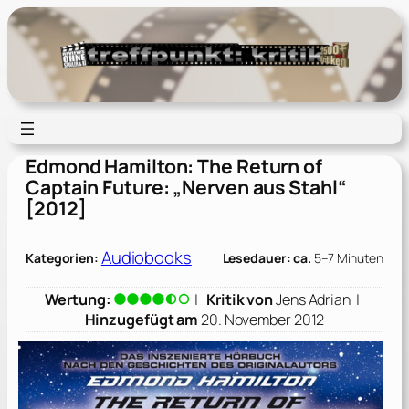
Zum
Inhalt
springen
Edmond Hamilton: The Return of
Captain Future: „Nerven aus Stahl“
[2012]
Audiobooks
Kategorien:
Lesedauer: ca.
5–7 Minuten
Wertung:
|
Kritik von
Jens Adrian
|
Hinzugefügt am
20. November 2012