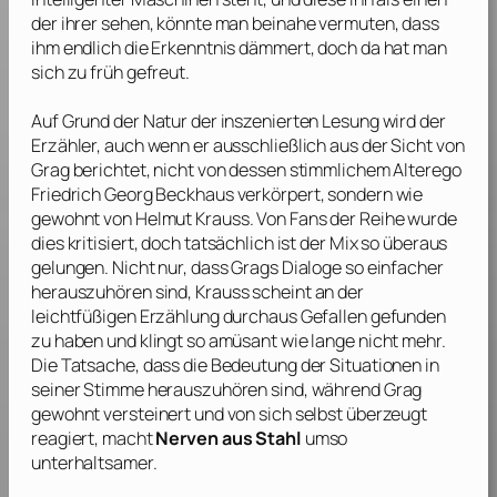
der ihrer sehen, könnte man beinahe vermuten, dass
ihm endlich die Erkenntnis dämmert, doch da hat man
sich zu früh gefreut.
Auf Grund der Natur der inszenierten Lesung wird der
Erzähler, auch wenn er ausschließlich aus der Sicht von
Grag berichtet, nicht von dessen stimmlichem Alterego
Friedrich Georg Beckhaus
verkörpert, sondern wie
gewohnt von
Helmut Krauss
. Von Fans der Reihe wurde
dies kritisiert, doch tatsächlich ist der Mix so überaus
gelungen. Nicht nur, dass Grags Dialoge so einfacher
herauszuhören sind,
Krauss
scheint an der
leichtfüßigen Erzählung durchaus Gefallen gefunden
zu haben und klingt so amüsant wie lange nicht mehr.
Die Tatsache, dass die Bedeutung der Situationen in
seiner Stimme herauszuhören sind, während Grag
gewohnt versteinert und von sich selbst überzeugt
reagiert, macht
Nerven aus Stahl
umso
unterhaltsamer.