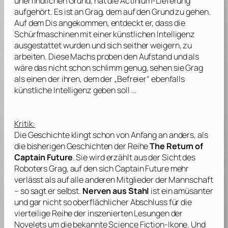
unerfindlichen Grund, hat die Actinium-Lieferung
aufgehört. Es ist an Grag, dem auf den Grund zu gehen.
Auf dem Dis angekommen, entdeckt er, dass die
Schürfmaschinen mit einer künstlichen Intelligenz
ausgestattet wurden und sich seither weigern, zu
arbeiten. Diese Machs proben den Aufstand und als
wäre das nicht schon schlimm genug, sehen sie Grag
als einen der ihren, dem der „Befreier“ ebenfalls
künstliche Intelligenz geben soll …
Kritik:
Die Geschichte klingt schon von Anfang an anders, als
die bisherigen Geschichten der Reihe
The Return of
Captain Future
. Sie wird erzählt aus der Sicht des
Roboters Grag, auf den sich Captain Future mehr
verlässt als auf alle anderen Mitglieder der Mannschaft
– so sagt er selbst.
Nerven aus Stahl
ist ein amüsanter
und gar nicht so oberflächlicher Abschluss für die
vierteilige Reihe der inszenierten Lesungen der
Novelets um die bekannte Science Fiction-Ikone. Und