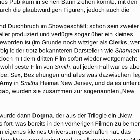
hes Publikum in seinen Bann ziehen konnte, mit den
durch die glaubwürdigen Figuren, jedoch auch die
 und Durchbruch im Showgeschäft; schon sein zweiter
ller produziert und verfügte sogar über ein kleines
worden ist (im Grunde noch witziger als
Clerks
, we
olg leider trotz bekannteren Darstellern wie
Shannen
och mit dem dritten Film sofort wieder wettgemacht
r wohl beste Film von
Smith
, auf jeden Fall war es abe
ebe, Sex, Beziehungen und alles was dazwischen lieg
 Amy
in
Smiths
Heimat New Jersey, und da es unter 
 gab, wurden sie zusammen zur sogenannten „New
n wurde dann
Dogma
, der aus der Trilogie ein „New
s fort, was bereits in den vorherigen Filmen zu beme
in eigenes kleines Universum geschaffen hat, das
 Charaktere zurückbringt und vor allem eine ganze M