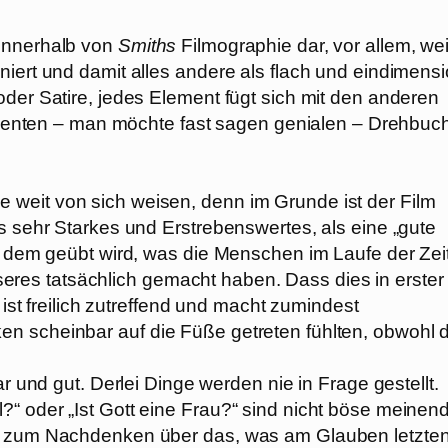
innerhalb von
Smiths
Filmographie dar, vor allem, wei
niert und damit alles andere als flach und eindimensi
oder Satire, jedes Element fügt sich mit den anderen
lligenten – man möchte fast sagen genialen – Drehbuc
weit von sich weisen, denn im Grunde ist der Film
s sehr Starkes und Erstrebenswertes, als eine „gute
an dem geübt wird, was die Menschen im Laufe der Zei
es tatsächlich gemacht haben. Dass dies in erster
 ist freilich zutreffend und macht zumindest
n scheinbar auf die Füße getreten fühlten, obwohl d
bar und gut. Derlei Dinge werden nie in Frage gestellt.
“ oder „Ist Gott eine Frau?“ sind nicht böse meinen
oß zum Nachdenken über das, was am Glauben letzte