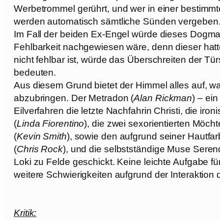
Werbetrommel gerührt, und wer in einer bestimmte
werden automatisch sämtliche Sünden vergeben
Im Fall der beiden Ex-Engel würde dieses Dogma
Fehlbarkeit nachgewiesen wäre, denn dieser hatt
nicht fehlbar ist, würde das Überschreiten der Tür
bedeuten.
Aus diesem Grund bietet der Himmel alles auf, w
abzubringen. Der Metradon (
Alan Rickman
) – ei
Eilverfahren die letzte Nachfahrin Christi, die ir
(
Linda Fiorentino
), die zwei sexorientierten Möch
(
Kevin Smith
), sowie den aufgrund seiner Hautfa
(
Chris Rock
), und die selbstständige Muse Serend
Loki zu Felde geschickt. Keine leichte Aufgabe fü
weitere Schwierigkeiten aufgrund der Interaktion d
Kritik: