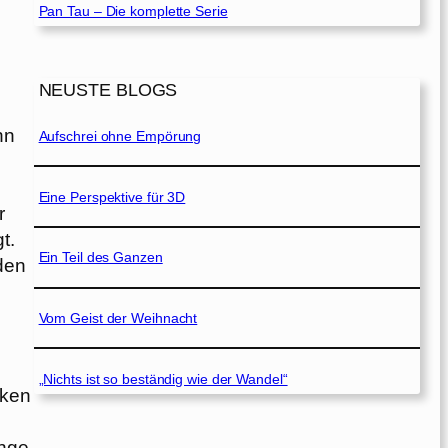
Pan Tau – Die komplette Serie
NEUSTE BLOGS
nn
Aufschrei ohne Empörung
Eine Perspektive für 3D
r
t.
Ein Teil des Ganzen
den
Vom Geist der Weihnacht
„Nichts ist so beständig wie der Wandel“
rken
enge