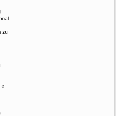
l
onal
h zu
t
ie
d
n