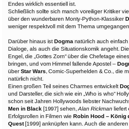
Endes wirklich essentiell ist.
Schließlich sollte sich manch voreiliger Kritiker 
über den wunderbaren Monty-Python-Klassiker
D
weniger respektvoll mit dem Thema umgegangen 
Darüber hinaus ist
Dogma
natürlich auch einfach
Dialoge, als auch die Situationskomik angeht. Die
Engel, die „Gottes Zorn“ über die Chefetage ein
bringen, und vom Himmel fallende Apostel –
Do
über
Star Wars
, Comic-Superhelden & Co., die ma
natürlich nicht.
Einen großen Teil seines Charmes entwickelt
Do
und Darsteller, die sich wie ein „Who is who“ Hol
schon seit Jahren Hollywoods liebster Nachwuchs,
Men in Black
[1997] sehen,
Alan Rickman
liefer
Erfolgsrollen in Filmen wie
Robin Hood – König 
Quest
[1999] anknüpfen kann. Auch die anderen