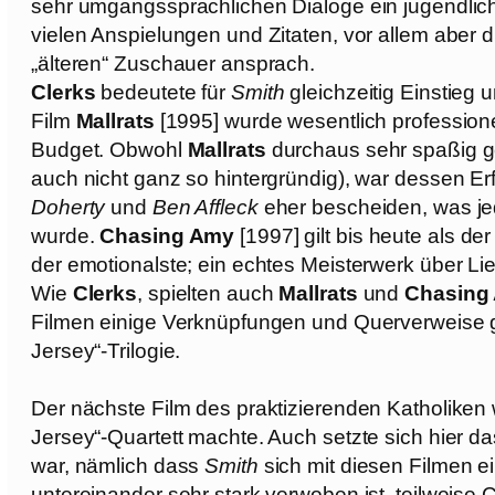
sehr umgangssprachlichen Dialoge ein jugendlic
vielen Anspielungen und Zitaten, vor allem aber 
„älteren“ Zuschauer ansprach.
Clerks
bedeutete für
Smith
gleichzeitig Einstieg
Film
Mallrats
[1995] wurde wesentlich professione
Budget. Obwohl
Mallrats
durchaus sehr spaßig ge
auch nicht ganz so hintergründig), war dessen Erf
Doherty
und
Ben Affleck
eher bescheiden, was jed
wurde.
Chasing Amy
[1997] gilt bis heute als de
der emotionalste; ein echtes Meisterwerk über Li
Wie
Clerks
, spielten auch
Mallrats
und
Chasing
Filmen einige Verknüpfungen und Querverweise
Jersey“-Trilogie.
Der nächste Film des praktizierenden Katholike
Jersey“-Quartett machte. Auch setzte sich hier da
war, nämlich dass
Smith
sich mit diesen Filmen e
untereinander sehr stark verwoben ist, teilweise