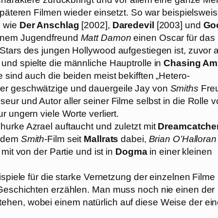
späteren Filmen wieder einsetzt. So war beispielswei
n wie
Der Anschlag
[2002],
Daredevil
[2003] und
Go
einem Jugendfreund
Matt Damon
einen Oscar für das
Stars des jungen Hollywood aufgestiegen ist, zuvor a
und spielte die männliche Hauptrolle in
Chasing Am
 sind auch die beiden meist bekifften „Hetero-
der geschwätzige und dauergeile Jay von
Smiths
Fre
eur und Autor aller seiner Filme selbst in die Rolle 
r ungern viele Worte verliert.
Schurke Azrael auftaucht und zuletzt mit
Dreamcatche
jedem
Smith
-Film seit
Mallrats
dabei,
Brian O’Halloran
 mit von der Partie und ist in
Dogma
in einer kleinen
ispiele für die starke Vernetzung der einzelnen Filme
 Geschichten erzählen. Man muss noch nie einen der
ehen, wobei einem natürlich auf diese Weise der ei