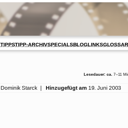
BLOG
GLOSSA
N
TIPPS
TIPP-ARCHIV
SPECIALS
LINKS
Lesedauer: ca.
7–11 Mi
Dominik Starck
|
Hinzugefügt am
19. Juni 2003