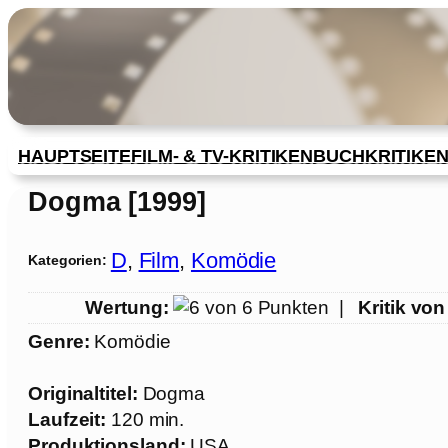
Zum
Inhalt
springen
HAUPTSEITE
FILM- & TV-KRITIKEN
BUCHKRITIKE
Dogma [1999]
D
, 
Film
, 
Komödie
Kategorien:
Wertung:
|
Kritik von
Genre:
Komödie
Originaltitel:
Dogma
Laufzeit:
120 min.
Produktionsland:
USA