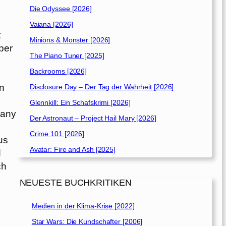
Die Odyssee [2026]
Vaiana [2026]
t
Minions & Monster [2026]
ber
The Piano Tuner [2025]
Backrooms [2026]
en
Disclosure Day – Der Tag der Wahrheit [2026]
Glennkill: Ein Schafskrimi [2026]
hany
Der Astronaut – Project Hail Mary [2026]
Crime 101 [2026]
us
Avatar: Fire and Ash [2025]
d
ch
NEUESTE BUCHKRITIKEN
Medien in der Klima-Krise [2022]
Star Wars: Die Kundschafter [2006]