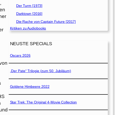
,
Der Turm [1973]
nen
Darktown [2016]
her
Die Rache von Captain Future [2017]
Kritiken zu Audiobooks
er
NEUSTE SPECIALS
Oscars 2026
 von
„Der Pate“ Trilogie (zum 50. Jubiläum)
s
Goldene Himbeere 2022
VHS
Star Trek: The Original 4-Movie Collection
h
 und