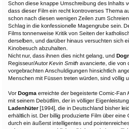
Schon diese knappe Umschreibung des Inhalts ver
dass dieser Film ein recht kontroverses Thema a
schon nach diesen wenigen Zeilen zum Schreien k
Schlag in die konfessionelle Magengrube sein. D
Films tonnenweise Kritik von Seiten der katholisch
derselben, und darüber hinaus versuchten sich e
Kinobesuch abzuhalten.
Nicht nur, dass ihnen dies nicht gelang, und
Dog
Regisseur/Autor
Kevin Smith
avancierte, die von 
vorgebrachten Anschuldigungen hinsichtlich ang
Menschen mit Füssen treten würden, sind völlig
Vor
Dogma
erreichte der begeisterte Comic-Fan
mit seinem Debütfilm, der in völliger Eigenleist
Ladenhüter
[1994], die in Deutschland bisher lei
erhältlich ist. Der billig produzierte Film über e
durch ein äußerst intelligentes und pointenreic