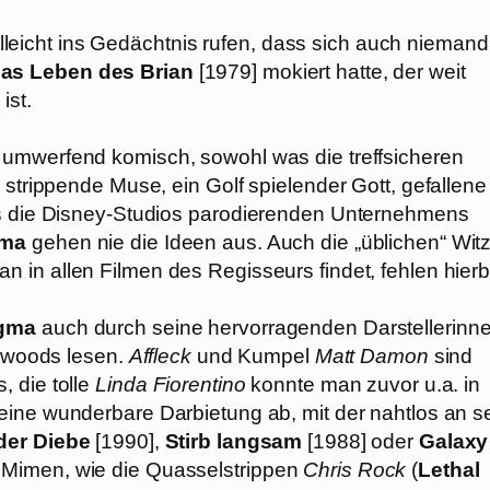
vielleicht ins Gedächtnis rufen, dass sich auch niemand
as Leben des Brian
[1979] mokiert hatte, der weit
ist.
 umwerfend komisch, sowohl was die treffsicheren
 strippende Muse, ein Golf spielender Gott, gefallene
es die Disney-Studios parodierenden Unternehmens
gma
gehen nie die Ideen aus. Auch die „üblichen“ Wit
n in allen Filmen des Regisseurs findet, fehlen hierb
gma
auch durch seine hervorragenden Darstellerinn
lywoods lesen.
Affleck
und Kumpel
Matt Damon
sind
 die tolle
Linda Fiorentino
konnte man zuvor u.a. in
t eine wunderbare Darbietung ab, mit der nahtlos an s
der Diebe
[1990],
Stirb langsam
[1988] oder
Galaxy
 Mimen, wie die Quasselstrippen
Chris Rock
(
Lethal