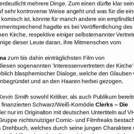
deutlicht mehrere Dinge. Zum einen dürfte klar sein
uf sehr kontroverse Weise angeht und was für die ei
omisch ist, könnte für manch andere ein empfindlic
ementsprechend hagelte es bei Veröffentlichung des
en Kirche, respektive einiger selbsternannter Vertret
inige dieser Leute daran, ihre Mitmenschen vom
ma
zum bis dahin einträglichsten Film von
diesen sogenannten ’Interessenvertretern der Kirche’
eblich blasphemischer Dialoge, welche den Glauben
 unbegründet und an den Haaren herbei gezogen.
Kevin Smith
sowohl Kritiker, als auch Publikum bereit
ung finanzierten Schwarz/Weiß-Komödie
Clerks – Die
der nur im Originalton mit deutschen Untertiteln auf 
ine Gruppe nichtsnutziger Comic- und Filmfreaks bestac
hes Drehbuch, welches durch seine jungen Charaktere