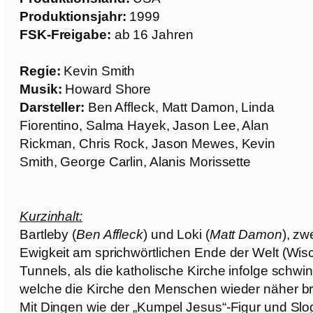
Produktionsjahr:
1999
FSK-Freigabe:
ab 16 Jahren
Regie:
Kevin Smith
Musik:
Howard Shore
Darsteller:
Ben Affleck, Matt Damon, Linda
Fiorentino, Salma Hayek, Jason Lee, Alan
Rickman, Chris Rock, Jason Mewes, Kevin
Smith, George Carlin, Alanis Morissette
Kurzinhalt:
Bartleby (
Ben Affleck
) und Loki (
Matt Damon
), zw
Ewigkeit am sprichwörtlichen Ende der Welt (Wis
Tunnels, als die katholische Kirche infolge schw
welche die Kirche den Menschen wieder näher bri
Mit Dingen wie der „Kumpel Jesus“-Figur und Slog