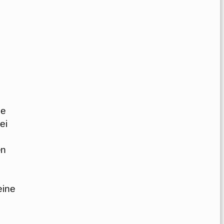
ze
ei
en
eine