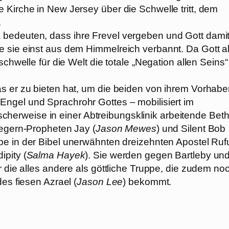
 Kirche in New Jersey über die Schwelle tritt, dem
.
 bedeuten, dass ihre Frevel vergeben und Gott dami
e sie einst aus dem Himmelreich verbannt. Da Gott a
schwelle für die Welt die totale „Negation allen Seins“
as er zu bieten hat, um die beiden von ihrem Vorhab
n Engel und Sprachrohr Gottes – mobilisiert im
onischerweise in einer Abtreibungsklinik arbeitende Bet
tegern-Propheten Jay (
Jason Mewes
) und Silent Bob
rbe in der Bibel unerwähnten dreizehnten Apostel Ruf
ipity (
Salma Hayek
). Sie werden gegen Bartleby un
r die alles andere als göttliche Truppe, die zudem no
es fiesen Azrael (
Jason Lee
) bekommt.