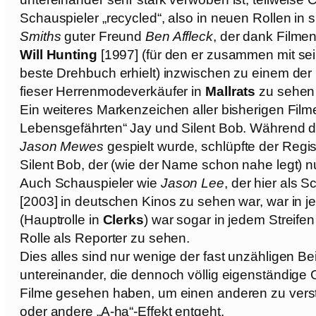
Schauspieler „recycled“, also in neuen Rollen in 
Smiths
guter Freund
Ben Affleck
, der dank Filme
Will Hunting
[1997] (für den er zusammen mit s
beste Drehbuch erhielt) inzwischen zu einem der 
fieser Herrenmodeverkäufer in
Mallrats
zu sehen 
Ein weiteres Markenzeichen aller bisherigen Filme
Lebensgefährten“ Jay und Silent Bob. Während 
Jason Mewes
gespielt wurde, schlüpfte der Regiss
Silent Bob, der (wie der Name schon nahe legt) nu
Auch Schauspieler wie
Jason Lee
, der hier als 
[2003] in deutschen Kinos zu sehen war, war in 
(Hauptrolle in
Clerks
) war sogar in jedem Streifen
Rolle als Reporter zu sehen.
Dies alles sind nur wenige der fast unzähligen Be
untereinander, die dennoch völlig eigenständige
Filme gesehen haben, um einen anderen zu verst
oder andere „A-ha“-Effekt entgeht.