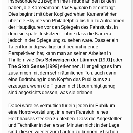
insbesondere zu Beginn ihre Freude an den Bildern
haben, die Kameramann
Tak Fujimoto
hier einfängt.
Dies beginnt mit über Kopf gedrehten Kamerafahrten
über die Skyline von Philadelphia bis hin zu Aufnahmen
der Hauptfiguren vor den Spiegeln des Fahrstuhls, in
dem sie später festsitzen – ohne dass die Kamera
jedoch in der Spiegelung zu sehen wäre. Dass er ein
Talent für bildgewaltige und beunruhigende
Perspektiven hat, kann man an seinen Arbeiten in
Thrillern wie
Das Schweigen der Lämmer
[1991] oder
The Sixth Sense
[1999] erkennen. Hier gelingt es ihm
zusammen mit dem sehr räumlichen Ton, auch dann
eine Bedrohung in den Köpfen des Publikums zu
erzeugen, wenn die Figuren nicht beunruhigt genug
sind angesichts dessen, was sie erleben.
Dabei wäre es vermutlich für ein jeden im Publikum
eine Horrorvorstellung, in einem Fahrstuhl eines
Hochhauses stecken zu bleiben. Dass die Angestellten
und Techniker in den ersten Minuten nicht in der Lage
sind, diesen wieder zum Laufen zu bringen, ist schon