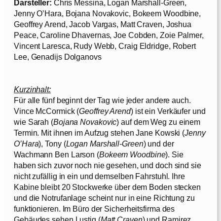
Darsteller:
Chris Messina, Logan Marshall-Green,
Jenny O’Hara, Bojana Novakovic, Bokeem Woodbine,
Geoffrey Arend, Jacob Vargas, Matt Craven, Joshua
Peace, Caroline Dhavernas, Joe Cobden, Zoie Palmer,
Vincent Laresca, Rudy Webb, Craig Eldridge, Robert
Lee, Genadijs Dolganovs
Kurzinhalt:
Für alle fünf beginnt der Tag wie jeder andere auch.
Vince McCormick (
Geoffrey Arend
) ist ein Verkäufer und
wie Sarah (
Bojana Novakovic
) auf dem Weg zu einem
Termin. Mit ihnen im Aufzug stehen Jane Kowski (
Jenny
O’Hara
), Tony (
Logan Marshall-Green
) und der
Wachmann Ben Larson (
Bokeem Woodbine
). Sie
haben sich zuvor noch nie gesehen, und doch sind sie
nicht zufällig in ein und demselben Fahrstuhl. Ihre
Kabine bleibt 20 Stockwerke über dem Boden stecken
und die Notrufanlage scheint nur in eine Richtung zu
funktionieren. Im Büro der Sicherheitsfirma des
Gebäudes sehen Lustig (
Matt Craven
) und Ramirez