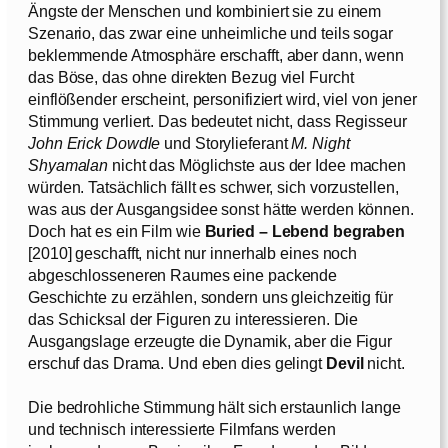
Ängste der Menschen und kombiniert sie zu einem
Szenario, das zwar eine unheimliche und teils sogar
beklemmende Atmosphäre erschafft, aber dann, wenn
das Böse, das ohne direkten Bezug viel Furcht
einflößender erscheint, personifiziert wird, viel von jener
Stimmung verliert. Das bedeutet nicht, dass Regisseur
John Erick Dowdle
und Storylieferant
M. Night
Shyamalan
nicht das Möglichste aus der Idee machen
würden. Tatsächlich fällt es schwer, sich vorzustellen,
was aus der Ausgangsidee sonst hätte werden können.
Doch hat es ein Film wie
Buried – Lebend begraben
[2010] geschafft, nicht nur innerhalb eines noch
abgeschlosseneren Raumes eine packende
Geschichte zu erzählen, sondern uns gleichzeitig für
das Schicksal der Figuren zu interessieren. Die
Ausgangslage erzeugte die Dynamik, aber die Figur
erschuf das Drama. Und eben dies gelingt
Devil
nicht.
Die bedrohliche Stimmung hält sich erstaunlich lange
und technisch interessierte Filmfans werden