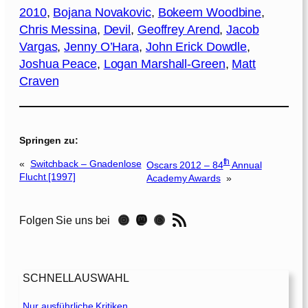
2010
, 
Bojana Novakovic
, 
Bokeem Woodbine
, 
Chris Messina
, 
Devil
, 
Geoffrey Arend
, 
Jacob
Vargas
, 
Jenny O’Hara
, 
John Erick Dowdle
, 
Joshua Peace
, 
Logan Marshall-Green
, 
Matt
Craven
Springen zu:
th
«
Switchback – Gnadenlose
Oscars 2012 – 84
Annual
Flucht [1997]
Academy Awards
»
RSS-Feed
Instagram
Mastodon
Threads
Folgen Sie uns bei
SCHNELLAUSWAHL
Nur ausführliche Kritiken