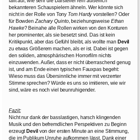
fällt auf, wie sehr die Darsteller rein äußerlich
bekannteren Schauspielern ähneln. Wer könnte sich
nicht in der Rolle von Tony
Tom Hardy
vorstellen? Oder
für Bowden
Zachary Quinto
, beziehungsweise
Ethan
Hawke
? Beinahe alle Rollen wirken von den Konturen
her prominenter, als sie besetzt sind. Das ist kein
Kritikpunkt, aber das Gefühl bleibt, als wollte man
Devil
zu etwas Größerem machen, als er ist. Dabei ist gegen
den soliden, atmosphärischen Horrorfilm nichts
einzuwenden. Außer, dass er nicht überraschend genug
ist, und am Ende einen typischen Fauxpas begeht:
Wieso muss das Übersinnliche immer mit verzerrter
Stimme sprechen? Würde es uns so imitieren, wie wir
sind, wäre es noch viel beunruhigender.
Fazit:
Nicht nur dank der basslastigen, harsch klingenden
Musik und den befremdlichen Perspektiven zu Beginn
erzeugt
Devil
von der ersten Minute an eine Stimmung,
die im Publikum Unruhe aufkommen lässt. Dank einer