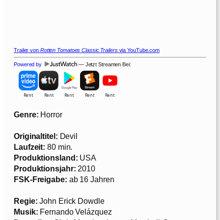
Trailer von
Rotten Tomatoes Classic Trailers
via YouTube.com
Powered by
— Jetzt Streamen Bei:
Genre:
Horror
Originaltitel:
Devil
Laufzeit:
80 min.
Produktionsland:
USA
Produktionsjahr:
2010
FSK-Freigabe:
ab 16 Jahren
Regie:
John Erick Dowdle
Musik:
Fernando Velázquez