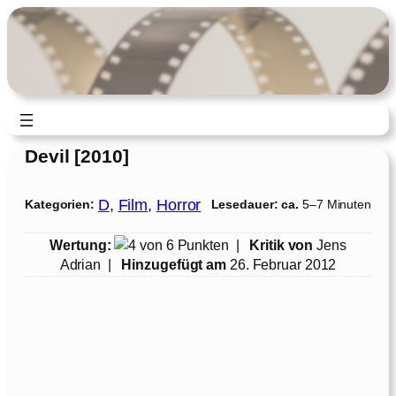
Zum
Inhalt
springen
Devil [2010]
D
, 
Film
, 
Horror
Kategorien:
Lesedauer: ca.
5–7 Minuten
Wertung:
|
Kritik von
Jens
Adrian
|
Hinzugefügt am
26. Februar 2012