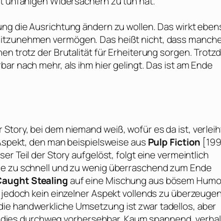
it unfähigen Widersachern zu tun hat.
lung die Ausrichtung ändern zu wollen. Das wirkt eben
mitzunehmen vermögen. Das heißt nicht, dass manch
en trotz der Brutalität für Erheiterung sorgen. Trot
bar nach mehr, als ihm hier gelingt. Das ist am Ende
tory, bei dem niemand weiß, wofür es da ist, verleih
 Aspekt, den man beispielsweise aus
Pulp Fiction
[199
er Teil der Story aufgelöst, folgt eine vermeintlich
ie zu schnell und zu wenig überraschend zum Ende
Caught Stealing
auf eine Mischung aus bösem Humo
r jedoch kein einzelner Aspekt vollends zu überzeuge
ie handwerkliche Umsetzung ist zwar tadellos, aber
all dies durchweg vorhersehbar. Kaum spannend, verha