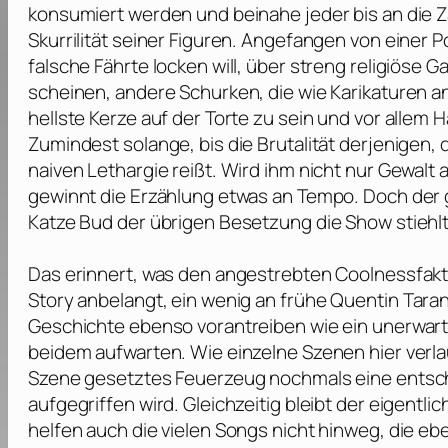
konsumiert werden und beinahe jeder bis an die Z
Skurrilität seiner Figuren. Angefangen von einer Po
falsche Fährte locken will, über streng religiöse
scheinen, andere Schurken, die wie Karikaturen a
hellste Kerze auf der Torte zu sein und vor alle
Zumindest solange, bis die Brutalität derjenigen,
naiven Lethargie reißt. Wird ihm nicht nur Gewalt
gewinnt die Erzählung etwas an Tempo. Doch der g
Katze Bud der übrigen Besetzung die Show stiehlt
Das erinnert, was den angestrebten Coolnessfakto
Story anbelangt, ein wenig an frühe
Quentin Taran
Geschichte ebenso vorantreiben wie ein unerwart
beidem aufwarten. Wie einzelne Szenen hier verla
Szene gesetztes Feuerzeug nochmals eine entsche
aufgegriffen wird. Gleichzeitig bleibt der eigentli
helfen auch die vielen Songs nicht hinweg, die eb