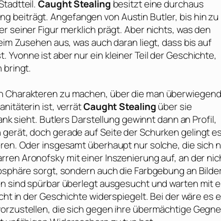
tadtteil.
Caught Stealing
besitzt eine durchaus
ng beiträgt. Angefangen von
Austin Butler
, bis hin zu
r seiner Figur merklich prägt. Aber nichts, was den
beim Zusehen aus, was auch daran liegt, dass bis auf
Yvonne ist aber nur ein kleiner Teil der Geschichte,
 bringt.
en Charakteren zu machen, über die man überwiegend
nitäterin ist, verrät
Caught Stealing
über sie
ank sieht.
Butlers
Darstellung gewinnt dann an Profil,
gerät, doch gerade auf Seite der Schurken gelingt e
ren. Oder insgesamt überhaupt nur solche, die sich n
arren Aronofsky
mit einer Inszenierung auf, an der nic
mosphäre sorgt, sondern auch die Farbgebung an Bilde
en sind spürbar überlegt ausgesucht und warten mit e
cht in der Geschichte widerspiegelt. Bei der wäre es e
vorzustellen, die sich gegen ihre übermächtige Gegne