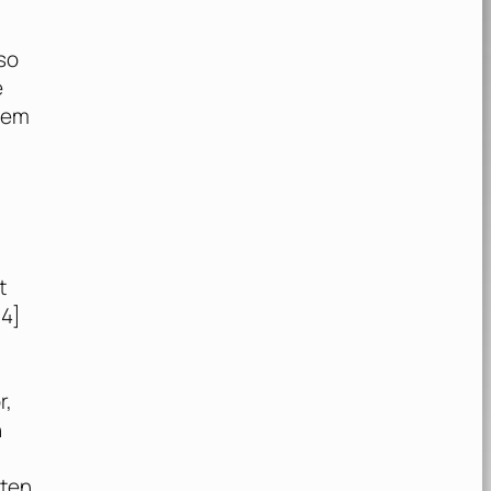
so
e
zdem
t
4]
r,
n
lten