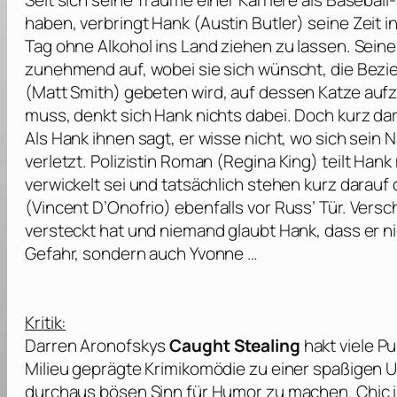
Seit sich seine Träume einer Karriere als Basebal
haben, verbringt Hank (
Austin Butler
) seine Zeit 
Tag ohne Alkohol ins Land ziehen zu lassen. Seine
zunehmend auf, wobei sie sich wünscht, die Bezi
(
Matt Smith
) gebeten wird, auf dessen Katze auf
muss, denkt sich Hank nichts dabei. Doch kurz d
Als Hank ihnen sagt, er wisse nicht, wo sich sein 
verletzt. Polizistin Roman (
Regina King
) teilt Han
verwickelt sei und tatsächlich stehen kurz darauf 
(
Vincent D’Onofrio
) ebenfalls vor Russ’ Tür. Ver
versteckt hat und niemand glaubt Hank, dass er nich
Gefahr, sondern auch Yvonne …
Kritik:
Darren Aronofskys
Caught Stealing
hakt viele P
Milieu geprägte Krimikomödie zu einer spaßigen 
durchaus bösen Sinn für Humor zu machen. Chic 