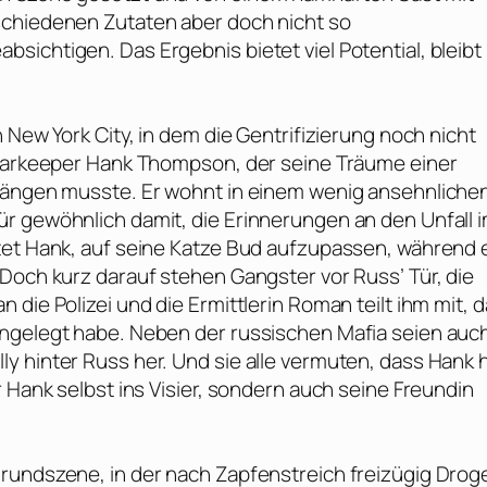
schiedenen Zutaten aber doch nicht so
ichtigen. Das Ergebnis bietet viel Potential, bleibt
 New York City, in dem die Gentrifizierung noch nicht
n Barkeeper Hank Thompson, der seine Träume einer
 hängen musste. Er wohnt in einem wenig ansehnliche
r gewöhnlich damit, die Erinnerungen an den Unfall 
tet Hank, auf seine Katze Bud aufzupassen, während 
Doch kurz darauf stehen Gangster vor Russ’ Tür, die
die Polizei und die Ermittlerin Roman teilt ihm mit, 
angelegt habe. Neben der russischen Mafia seien auc
y hinter Russ her. Und sie alle vermuten, dass Hank h
 Hank selbst ins Visier, sondern auch seine Freundin
grundszene, in der nach Zapfenstreich freizügig Drog