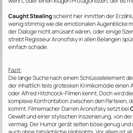
wehrt, oder einen klugen Protagonisten, der es m
Caught Stealing
scheint hier inmitten der Erzäh
wenig stimmig wie die emotionalen Augenblicke 
der Dialoge nicht amüsant wären, oder einige Szen
strebt Regisseur
Aronofsky
in allen Belangen spür
einfach schade.
Fazit:
Die lange Suche nach einem Schlüsselelement der S
der inhaltlich teils grotesken Krimikomödie einen
oder
Alfred Hitchcock
-Filmen kennt. Doch wird dies
komplexe Konfrontation zwischen den Parteien, d
kommt. Filmemacher
Darren Aronofsky
setzt bei
Gewalt und einer stylischen Inszenierung, von de
vermag. Der Humor gerät selten böse genug und d
auch ohne tatsächliche Highlights. Vor allem ist 