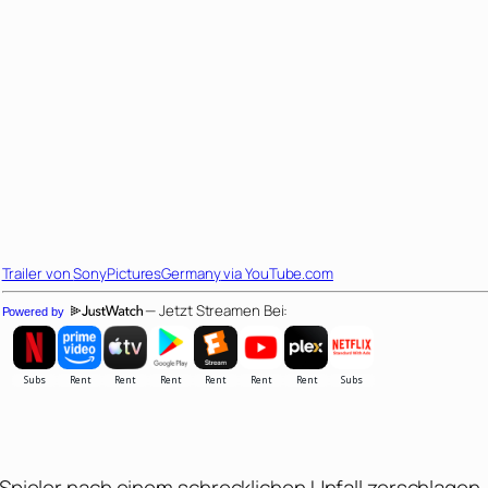
Trailer von
SonyPicturesGermany
via YouTube.com
— Jetzt Streamen Bei:
Powered by