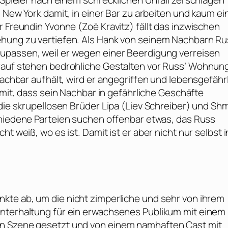
l-Spieler nach einem schrecklichen Unfall zerschlagen
in New York damit, in einer Bar zu arbeiten und kaum e
r Freundin Yvonne (
Zoë Kravitz
) fällt das inzwischen
ehung zu vertiefen. Als Hank von seinem Nachbarn R
zupassen, weil er wegen einer Beerdigung verreisen
arauf stehen bedrohliche Gestalten vor Russ’ Wohnun
Nachbar aufhält, wird er angegriffen und lebensgefähr
k mit, dass sein Nachbar in gefährliche Geschäfte
die skrupellosen Brüder Lipa (
Liev Schreiber
) und Shm
schiedene Parteien suchen offenbar etwas, das Russ
t weiß, wo es ist. Damit ist er aber nicht nur selbst i
unkte ab, um die nicht zimperliche und sehr von ihrem
Unterhaltung für ein erwachsenes Publikum mit einem
in Szene gesetzt und von einem namhaften Cast mit