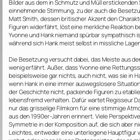
Bilder aus dem in Schmutz und Müll erstickenden S
einnehmende Stimmung, zu der auch die Besetzu
Matt Smith
, dessen britischer Akzent den Charakte
Figuren widerfährt, löst eine merkliche Reaktion 
Yvonne und Hank niemand spürbar sympathisch ist. 
während sich Hank meist selbst in missliche Lagen
Die Besetzung versucht dabei, das Meiste aus d
wenig erfährt. Außer, dass Yvonne eine Rettungssa
beispielsweise gar nichts, auch nicht, was sie in H
wenn Hank in eine immer auswegslosere Situation 
der Geschichte nicht, packende Figuren zu etablie
lebensfremd verhalten. Dafür wartet Regisseur
D
nur das grisselige Filmkorn für eine stimmige At
aus den 1990er-Jahren erinnert. Viele Perspektiv
Symmetrie in der Komposition auf, die sich aber ni
Leichtes, entweder eine unterlegene Hauptfigur 