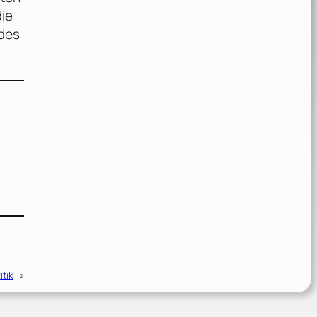
die
 des
itik
»