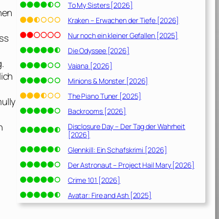
To My Sisters [2026]
inen
Kraken – Erwachen der Tiefe [2026]
Nur noch ein kleiner Gefallen [2025]
uss
Die Odyssee [2026]
g.
Vaiana [2026]
lich
Minions & Monster [2026]
The Piano Tuner [2025]
ully
Backrooms [2026]
n
Disclosure Day – Der Tag der Wahrheit
[2026]
Glennkill: Ein Schafskrimi [2026]
Der Astronaut – Project Hail Mary [2026]
Crime 101 [2026]
Avatar: Fire and Ash [2025]