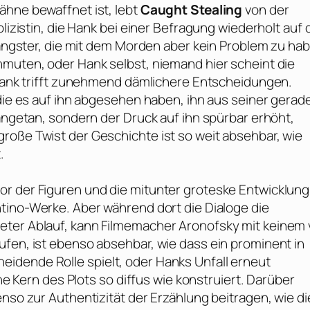
ähne bewaffnet ist, lebt
Caught Stealing
von der
lizistin, die Hank bei einer Befragung wiederholt auf 
 Gangster, die mit dem Morden aber kein Problem zu ha
nmuten, oder Hank selbst, niemand hier scheint die
m Hank trifft zunehmend dämlichere Entscheidungen.
 die es auf ihn abgesehen haben, ihn aus seiner gerad
 angetan, sondern der Druck auf ihn spürbar erhöht,
roße Twist der Geschichte ist so weit absehbar, wie
.
r der Figuren und die mitunter groteske Entwicklung
tino
-Werke. Aber während dort die Dialoge die
eter Ablauf, kann Filmemacher
Aronofsky
mit keinem
ufen, ist ebenso absehbar, wie dass ein prominent in
idende Rolle spielt, oder Hanks Unfall erneut
che Kern des Plots so diffus wie konstruiert. Darüber
enso zur Authentizität der Erzählung beitragen, wie di