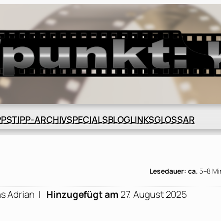
BLOG
GLOSSAR
PPS
TIPP-ARCHIV
SPECIALS
LINKS
Lesedauer: ca.
5–8 Mi
s Adrian
|
Hinzugefügt am
27. August 2025