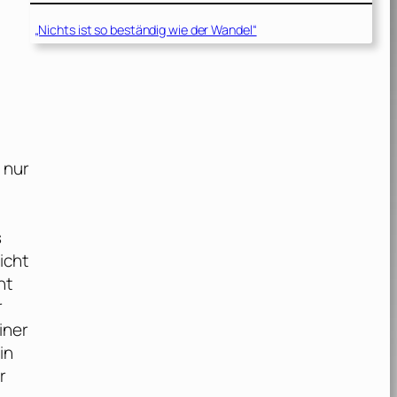
„Nichts ist so beständig wie der Wandel“
 nur
s
icht
ht
r
iner
in
r