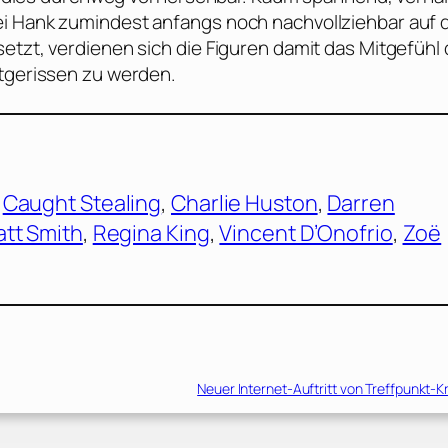
ei Hank zumindest anfangs noch nachvollziehbar auf 
etzt, verdienen sich die Figuren damit das Mitgefühl
itgerissen zu werden.
 
Caught Stealing
, 
Charlie Huston
, 
Darren
tt Smith
, 
Regina King
, 
Vincent D’Onofrio
, 
Zoë
Neuer Internet-Auftritt von Treffpunkt-Kr