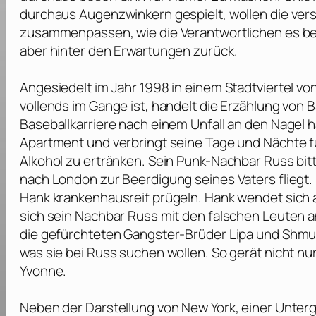
durchaus Augenzwinkern gespielt, wollen die ver
zusammenpassen, wie die Verantwortlichen es beabs
aber hinter den Erwartungen zurück.
Angesiedelt im Jahr 1998 in einem Stadtviertel von
vollends im Gange ist, handelt die Erzählung vo
Baseballkarriere nach einem Unfall an den Nagel
Apartment und verbringt seine Tage und Nächte fü
Alkohol zu ertränken. Sein Punk-Nachbar Russ bit
nach London zur Beerdigung seines Vaters fliegt. 
Hank krankenhausreif prügeln. Hank wendet sich an 
sich sein Nachbar Russ mit den falschen Leuten 
die gefürchteten Gangster-Brüder Lipa und Shmull
was sie bei Russ suchen wollen. So gerät nicht nur
Yvonne.
Neben der Darstellung von New York, einer Unter