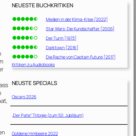
NEUESTE BUCHKRITIKEN
Medien in der Klima-Krise [2022]
Star Wars: Die Kundschafter [2006]
Der Turm [1973]
Darktown [2016]
n
Die Rache von Captain Future [2017]
im
Kritiken zu Audiobooks
er
NEUSTE SPECIALS
dass
h
Oscars 2026
at,
„Der Pate“ Trilogie (zum 50. Jubiläum)
en
Goldene Himbeere 2022