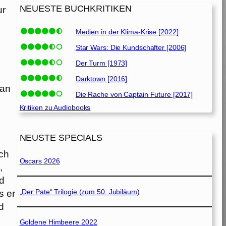
NEUESTE BUCHKRITIKEN
ur
Medien in der Klima-Krise [2022]
Star Wars: Die Kundschafter [2006]
Der Turm [1973]
Darktown [2016]
Man
Die Rache von Captain Future [2017]
Kritiken zu Audiobooks
NEUSTE SPECIALS
ich
Oscars 2026
,
nd
„Der Pate“ Trilogie (zum 50. Jubiläum)
s er
d
Goldene Himbeere 2022