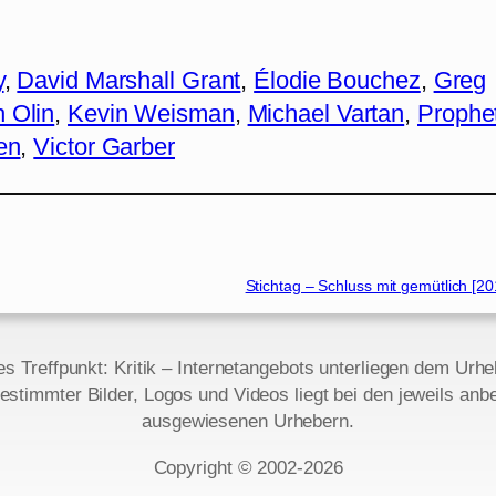
y
, 
David Marshall Grant
, 
Élodie Bouchez
, 
Greg
 Olin
, 
Kevin Weisman
, 
Michael Vartan
, 
Prophe
en
, 
Victor Garber
Stichtag – Schluss mit gemütlich [20
des Treffpunkt: Kritik – Internetangebots unterliegen dem Urh
estimmter Bilder, Logos und Videos liegt bei den jeweils anbe
ausgewiesenen Urhebern.
Copyright © 2002‑2026