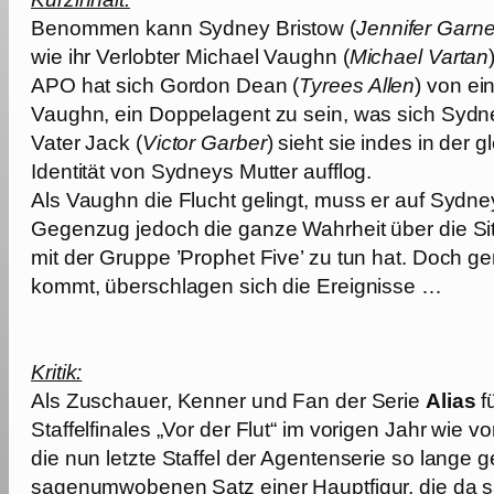
Benommen kann Sydney Bristow (
Jennifer Garne
wie ihr Verlobter Michael Vaughn (
Michael Vartan
APO hat sich Gordon Dean (
Tyrees Allen
) von ei
Vaughn, ein Doppelagent zu sein, was sich Sydney 
Vater Jack (
Victor Garber
) sieht sie indes in der 
Identität von Sydneys Mutter aufflog.
Als Vaughn die Flucht gelingt, muss er auf Sydneys
Gegenzug jedoch die ganze Wahrheit über die Situa
mit der Gruppe ’Prophet Five’ zu tun hat. Doch ge
kommt, überschlagen sich die Ereignisse …
Kritik:
Als Zuschauer, Kenner und Fan der Serie
Alias
f
Staffelfinales „Vor der Flut“ im vorigen Jahr wie
die nun letzte Staffel der Agentenserie so lange 
sagenumwobenen Satz einer Hauptfigur, die da sagt