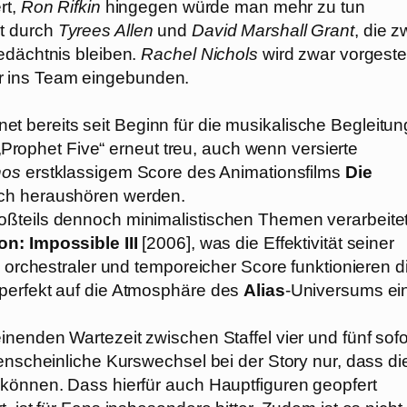
rt,
Ron Rifkin
hingegen würde man mehr zu tun
t durch
Tyrees Allen
und
David Marshall Grant
, die z
edächtnis bleiben.
Rachel Nichols
wird zwar vorgestel
r ins Team eingebunden.
et bereits seit Beginn für die musikalische Begleitun
 „Prophet Five“ erneut treu, auch wenn versierte
nos
erstklassigem Score des Animationsfilms
Die
ich heraushören werden.
oßteils dennoch minimalistischen Themen verarbeite
on: Impossible III
[2006], was die Effektivität seiner
s orchestraler und temporeicher Score funktionieren d
 perfekt auf die Atmosphäre des
Alias
-Universums ei
nenden Wartezeit zwischen Staffel vier und fünf sofo
enscheinliche Kurswechsel bei der Story nur, dass di
 können. Dass hierfür auch Hauptfiguren geopfert