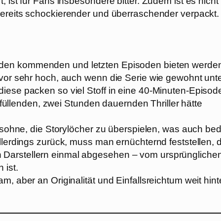
 ist für Fans insbesondere bitter. Zudem ist es nicht
ereits schockierender und überraschender verpackt.
 den kommenden und letzten Episoden bieten werde
 vor sehr hoch, auch wenn die Serie wie gewohnt unt
iese packen so viel Stoff in eine 40-Minuten-Episod
lenden, zwei Stunden dauernden Thriller hätte
elsohne, die Storylöcher zu überspielen, was auch bed
allerdings zurück, muss man ernüchternd feststellen, 
 Darstellern einmal abgesehen – vom ursprüngliche
 ist.
, aber an Originalität und Einfallsreichtum weit hint