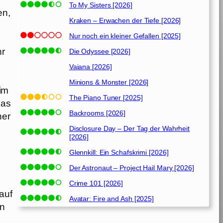
To My Sisters [2026]
en,
Kraken – Erwachen der Tiefe [2026]
Nur noch ein kleiner Gefallen [2025]
hr
Die Odyssee [2026]
Vaiana [2026]
Minions & Monster [2026]
 im
The Piano Tuner [2025]
das
Backrooms [2026]
her
Disclosure Day – Der Tag der Wahrheit
[2026]
Glennkill: Ein Schafskrimi [2026]
Der Astronaut – Project Hail Mary [2026]
Crime 101 [2026]
auf
Avatar: Fire and Ash [2025]
en