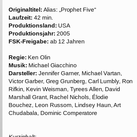
Originaltitel:
Alias: „Prophet Five“
Laufzeit:
42 min.
Produktion
sland:
USA
Produktio
nsjahr:
2005
FSK-Freigabe:
ab 12 Jahren
Regie:
Ken Olin
Mu
sik:
Michael Giacchino
Darsteller
:
Jennifer Garner, Michael Vartan,
Victor Garber, Greg Grunberg, Carl Lumbly, Ron
Rifkin, Kevin Weisman, Tyrees Allen, David
Marshall Grant, Rachel Nichols, Élodie
Bouchez, Leon Russom, Lindsey Haun, Art
Chudabala, Dominic Comperatore
Kurzinhalt: