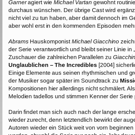
Garner
agiert wie
Michael Vartan
gewohnt routinie
durchaus wünschen. Der übrige Cast wird ergänz
nicht viel zu tun haben, aber damit dennoch im G
aber wohl erst in den kommenden Episoden meh
Abrams
Hauskomponist
Michael Giacchino
zeichn
der Serie verantwortlich und bleibt seiner Linie in
Zuschauer die zahlreichen Parallelen zu
Giacchi
Unglaublichen – The Incredibles
[2004] sicherl
Einige Elemente aus seinen rhythmischen und gr
der Musiker sogar später im Soundtrack zu
Missi
Kompositionen hier allerdings nicht schmälert. Al
Melodien tadellos und stimmen Kenner der Serie
Darin findet man sich auch nach der lange erschei
wieder zurecht, denn letztendlich bewirkt der aug
Autoren wieder ein Stück weit von vorn beginnen