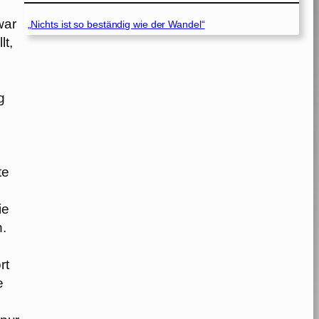
war
„Nichts ist so beständig wie der Wandel“
lt,
g
te
ie
n.
rt
e