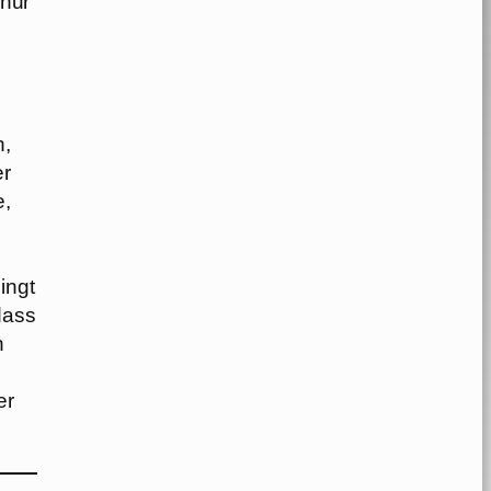
 nur
n,
er
e,
ingt
dass
n
er