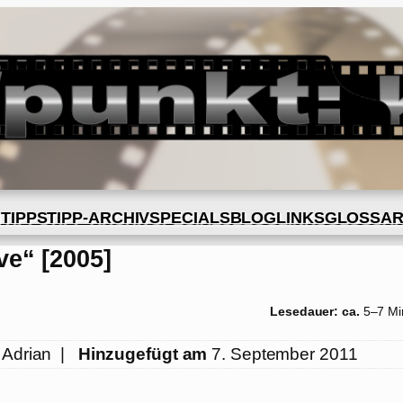
BLOG
GLOSSA
N
TIPPS
TIPP-ARCHIV
SPECIALS
LINKS
ve“ [2005]
Lesedauer: ca.
5–7 Mi
 Adrian
|
Hinzugefügt am
7. September 2011