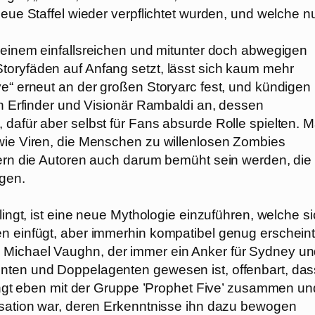
neue Staffel wieder verpflichtet wurden, und welche n
einem einfallsreichen und mitunter doch abwegigen
toryfäden auf Anfang setzt, lässt sich kaum mehr
ve“ erneut an der großen Storyarc fest, und kündigen
en Erfinder und Visionär Rambaldi an, dessen
 dafür aber selbst für Fans absurde Rolle spielten. 
 wie Viren, die Menschen zu willenlosen Zombies
dern die Autoren auch darum bemüht sein werden, die
ngen.
lingt, ist eine neue Mythologie einzuführen, welche s
n einfügt, aber immerhin kompatibel genug erscheint
 Michael Vaughn, der immer ein Anker für Sydney u
nten und Doppelagenten gewesen ist, offenbart, das
 hängt eben mit der Gruppe ’Prophet Five’ zusammen un
nisation war, deren Erkenntnisse ihn dazu bewogen