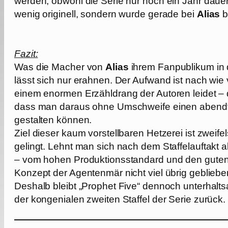
werden, obwohl die Serie nur noch ein Jahr dauert,
wenig originell, sondern wurde gerade bei
Alias
b
Fazit:
Was die Macher von
Alias
ihrem Fanpublikum in
lässt sich nur erahnen. Der Aufwand ist nach wie
einem enormen Erzähldrang der Autoren leidet – d
dass man daraus ohne Umschweife einen abendfül
gestalten können.
Ziel dieser kaum vorstellbaren Hetzerei ist zweif
gelingt. Lehnt man sich nach dem Staffelauftakt 
– vom hohen Produktionsstandard und den guten
Konzept der Agentenmär nicht viel übrig geblieben
Deshalb bleibt „Prophet Five“ dennoch unterhaltsam
der kongenialen zweiten Staffel der Serie zurück.