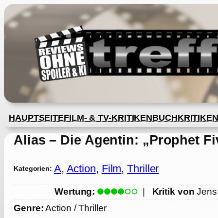
Zum
Inhalt
springen
HAUPTSEITE
FILM- & TV-KRITIKEN
BUCHKRITIKE
Alias – Die Agentin: „Prophet Fi
A
, 
Action
, 
Film
, 
Thriller
Kategorien:
Wertung:
|
Kritik von
Jens
Genre:
Action / Thriller