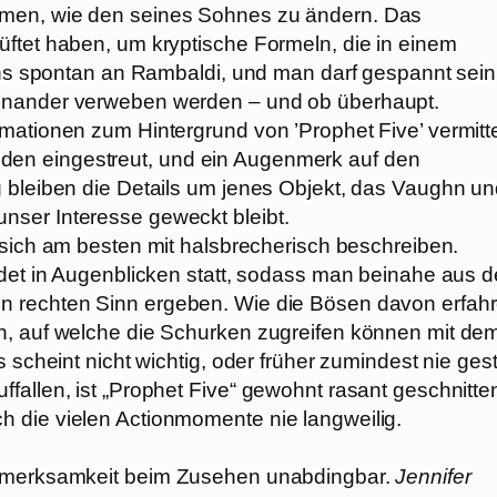
amen, wie den seines Sohnes zu ändern. Das
üftet haben, um kryptische Formeln, die in einem
 uns spontan an Rambaldi, und man darf gespannt sein
einander verweben werden – und ob überhaupt.
mationen zum Hintergrund von ’Prophet Five’ vermitte
en eingestreut, und ein Augenmerk auf den
g bleiben die Details um jenes Objekt, das Vaughn u
nser Interesse geweckt bleibt.
t sich am besten mit halsbrecherisch beschreiben.
ndet in Augenblicken statt, sodass man beinahe aus 
n rechten Sinn ergeben. Wie die Bösen davon erfahr
n, auf welche die Schurken zugreifen können mit de
 scheint nicht wichtig, oder früher zumindest nie gest
fallen, ist „Prophet Five“ gewohnt rasant geschnitte
 die vielen Actionmomente nie langweilig.
Aufmerksamkeit beim Zusehen unabdingbar.
Jennifer