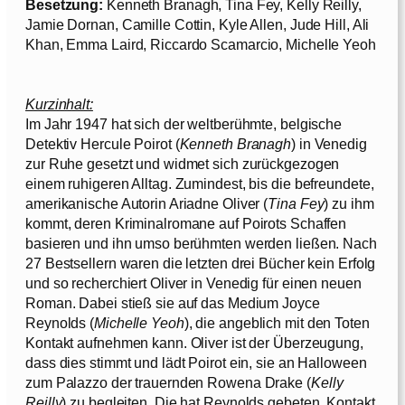
Besetzung:
Kenneth Branagh, Tina Fey, Kelly Reilly,
Jamie Dornan, Camille Cottin, Kyle Allen, Jude Hill, Ali
Khan, Emma Laird, Riccardo Scamarcio, Michelle Yeoh
Kurzinhalt:
Im Jahr 1947 hat sich der weltberühmte, belgische
Detektiv Hercule Poirot (
Kenneth Branagh
) in Venedig
zur Ruhe gesetzt und widmet sich zurückgezogen
einem ruhigeren Alltag. Zumindest, bis die befreundete,
amerikanische Autorin Ariadne Oliver (
Tina Fey
) zu ihm
kommt, deren Kriminalromane auf Poirots Schaffen
basieren und ihn umso berühmten werden ließen. Nach
27 Bestsellern waren die letzten drei Bücher kein Erfolg
und so recherchiert Oliver in Venedig für einen neuen
Roman. Dabei stieß sie auf das Medium Joyce
Reynolds (
Michelle Yeoh
), die angeblich mit den Toten
Kontakt aufnehmen kann. Oliver ist der Überzeugung,
dass dies stimmt und lädt Poirot ein, sie an Halloween
zum Palazzo der trauernden Rowena Drake (
Kelly
Reilly
) zu begleiten. Die hat Reynolds gebeten, Kontakt