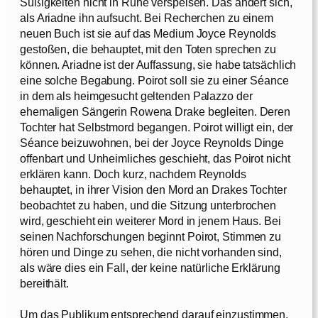
Süßigkeiten nicht in Ruhe verspeisen. Das ändert sich,
als Ariadne ihn aufsucht. Bei Recherchen zu einem
neuen Buch ist sie auf das Medium Joyce Reynolds
gestoßen, die behauptet, mit den Toten sprechen zu
können. Ariadne ist der Auffassung, sie habe tatsächlich
eine solche Begabung. Poirot soll sie zu einer Séance
in dem als heimgesucht geltenden Palazzo der
ehemaligen Sängerin Rowena Drake begleiten. Deren
Tochter hat Selbstmord begangen. Poirot willigt ein, der
Séance beizuwohnen, bei der Joyce Reynolds Dinge
offenbart und Unheimliches geschieht, das Poirot nicht
erklären kann. Doch kurz, nachdem Reynolds
behauptet, in ihrer Vision den Mord an Drakes Tochter
beobachtet zu haben, und die Sitzung unterbrochen
wird, geschieht ein weiterer Mord in jenem Haus. Bei
seinen Nachforschungen beginnt Poirot, Stimmen zu
hören und Dinge zu sehen, die nicht vorhanden sind,
als wäre dies ein Fall, der keine natürliche Erklärung
bereithält.
Um das Publikum entsprechend darauf einzustimmen,