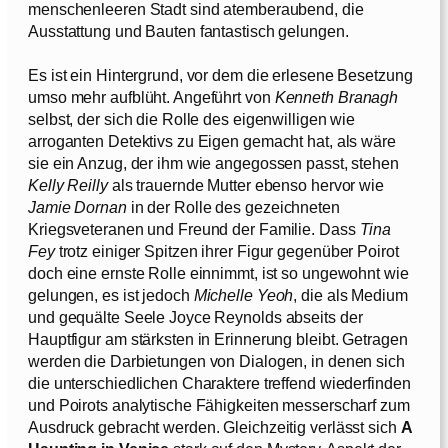
menschenleeren Stadt sind atemberaubend, die
Ausstattung und Bauten fantastisch gelungen.
Es ist ein Hintergrund, vor dem die erlesene Besetzung
umso mehr aufblüht. Angeführt von
Kenneth Branagh
selbst, der sich die Rolle des eigenwilligen wie
arroganten Detektivs zu Eigen gemacht hat, als wäre
sie ein Anzug, der ihm wie angegossen passt, stehen
Kelly Reilly
als trauernde Mutter ebenso hervor wie
Jamie Dornan
in der Rolle des gezeichneten
Kriegsveteranen und Freund der Familie. Dass
Tina
Fey
trotz einiger Spitzen ihrer Figur gegenüber Poirot
doch eine ernste Rolle einnimmt, ist so ungewohnt wie
gelungen, es ist jedoch
Michelle Yeoh
, die als Medium
und gequälte Seele Joyce Reynolds abseits der
Hauptfigur am stärksten in Erinnerung bleibt. Getragen
werden die Darbietungen von Dialogen, in denen sich
die unterschiedlichen Charaktere treffend wiederfinden
und Poirots analytische Fähigkeiten messerscharf zum
Ausdruck gebracht werden. Gleichzeitig verlässt sich
A