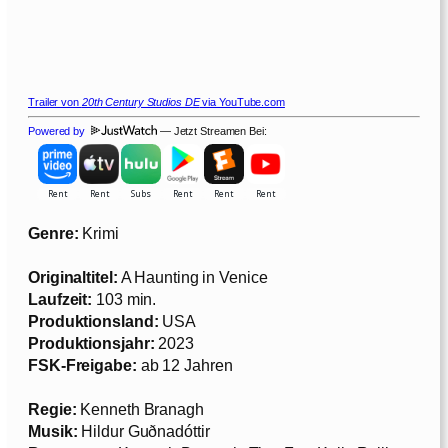
Trailer von
20th Century Studios DE
via YouTube.com
Powered by
— Jetzt Streamen Bei:
Genre:
Krimi
Originaltitel:
A Haunting in Venice
Laufzeit:
103 min.
Produktionsland:
USA
Produktionsjahr:
2023
FSK-Freigabe:
ab 12 Jahren
Regie:
Kenneth Branagh
Musik:
Hildur Guðnadóttir