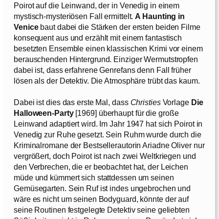
Poirot auf die Leinwand, der in Venedig in einem
mystisch-mysteriösen Fall ermittelt.
A Haunting in
Venice
baut dabei die Stärken der ersten beiden Filme
konsequent aus und erzählt mit einem fantastisch
besetzten Ensemble einen klassischen Krimi vor einem
berauschenden Hintergrund. Einziger Wermutstropfen
dabei ist, dass erfahrene Genrefans denn Fall früher
lösen als der Detektiv. Die Atmosphäre trübt das kaum.
Dabei ist dies das erste Mal, dass
Christies
Vorlage
Die
Halloween-Party
[1969] überhaupt für die große
Leinwand adaptiert wird. Im Jahr 1947 hat sich Poirot in
Venedig zur Ruhe gesetzt. Sein Ruhm wurde durch die
Kriminalromane der Bestsellerautorin Ariadne Oliver nur
vergrößert, doch Poirot ist nach zwei Weltkriegen und
den Verbrechen, die er beobachtet hat, der Leichen
müde und kümmert sich stattdessen um seinen
Gemüsegarten. Sein Ruf ist indes ungebrochen und
wäre es nicht um seinen Bodyguard, könnte der auf
seine Routinen festgelegte Detektiv seine geliebten