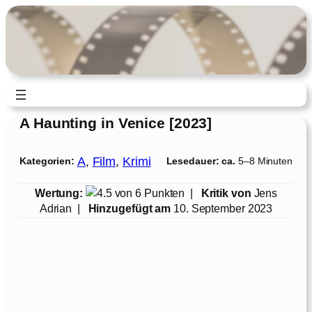
Zum
Inhalt
springen
A Haunting in Venice [2023]
A
, 
Film
, 
Krimi
Kategorien:
Lesedauer: ca.
5–8 Minuten
Wertung:
|
Kritik von
Jens
Adrian
|
Hinzugefügt am
10. September 2023