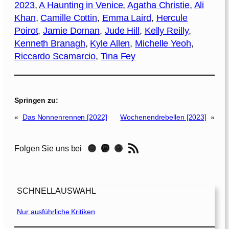
2023
, 
A Haunting in Venice
, 
Agatha Christie
, 
Ali
Khan
, 
Camille Cottin
, 
Emma Laird
, 
Hercule
Poirot
, 
Jamie Dornan
, 
Jude Hill
, 
Kelly Reilly
, 
Kenneth Branagh
, 
Kyle Allen
, 
Michelle Yeoh
, 
Riccardo Scamarcio
, 
Tina Fey
Springen zu:
«
Das Nonnenrennen [2022]
Wochenendrebellen [2023]
»
RSS-Feed
Instagram
Mastodon
Threads
Folgen Sie uns bei
SCHNELLAUSWAHL
Nur ausführliche Kritiken