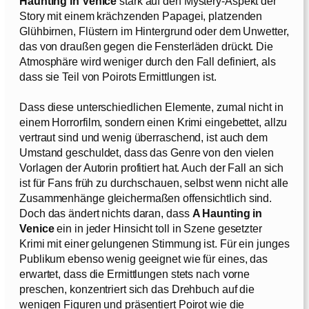
Haunting in Venice
stark auf den Mystery-Aspekt der
Story mit einem krächzenden Papagei, platzenden
Glühbirnen, Flüstern im Hintergrund oder dem Unwetter,
das von draußen gegen die Fensterläden drückt. Die
Atmosphäre wird weniger durch den Fall definiert, als
dass sie Teil von Poirots Ermittlungen ist.
Dass diese unterschiedlichen Elemente, zumal nicht in
einem Horrorfilm, sondern einen Krimi eingebettet, allzu
vertraut sind und wenig überraschend, ist auch dem
Umstand geschuldet, dass das Genre von den vielen
Vorlagen der Autorin profitiert hat. Auch der Fall an sich
ist für Fans früh zu durchschauen, selbst wenn nicht alle
Zusammenhänge gleichermaßen offensichtlich sind.
Doch das ändert nichts daran, dass
A Haunting in
Venice
ein in jeder Hinsicht toll in Szene gesetzter
Krimi mit einer gelungenen Stimmung ist. Für ein junges
Publikum ebenso wenig geeignet wie für eines, das
erwartet, dass die Ermittlungen stets nach vorne
preschen, konzentriert sich das Drehbuch auf die
wenigen Figuren und präsentiert Poirot wie die