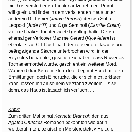
mit ihrer verstorbenen Tochter aufzunehmen. Poirot
willigt ein und findet in dem verfallenden Haus unter
anderem Dr. Ferrier (
Jamie Dornan
), dessen Sohn
Leopold (
Jude Hill
) und Olga Seminoff (
Camille Cottin
)
vor, die Drakes Tochter zuletzt gepflegt hatte. Deren
ehemaliger Verlobter Maxime Gerard (
Kyle Allen
) ist
ebenfalls vor Ort. Doch nachdem die eindrucksvolle und
beängstigende Séance unterbrochen wird, in der
Reynolds behauptet, gesehen zu haben, dass Rowenas
Tochter ermordet wurde, geschieht ein weiterer Mord.
Während draußen ein Sturm tobt, beginnt Poirot mit den
Ermittlungen, doch Eindrücke, die er sich nicht erklären
kann, lassen ihn an seinem Verstand zweifeln. Es sei
denn, das Haus ist tatsächlich verflucht …
Kritik:
Zum dritten Mal bringt
Kenneth Branagh
den aus
Agatha Christies
Romanen bekannten wie darin
weltberühmten, belgischen Meisterdetektiv Hercule