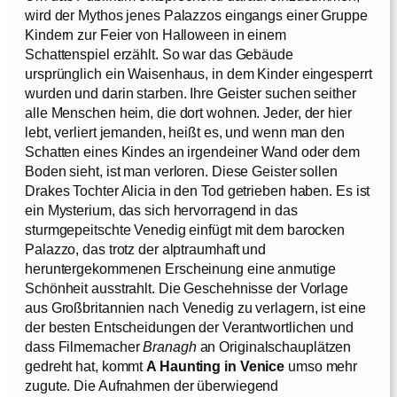
wird der Mythos jenes Palazzos eingangs einer Gruppe
Kindern zur Feier von Halloween in einem
Schattenspiel erzählt. So war das Gebäude
ursprünglich ein Waisenhaus, in dem Kinder eingesperrt
wurden und darin starben. Ihre Geister suchen seither
alle Menschen heim, die dort wohnen. Jeder, der hier
lebt, verliert jemanden, heißt es, und wenn man den
Schatten eines Kindes an irgendeiner Wand oder dem
Boden sieht, ist man verloren. Diese Geister sollen
Drakes Tochter Alicia in den Tod getrieben haben. Es ist
ein Mysterium, das sich hervorragend in das
sturmgepeitschte Venedig einfügt mit dem barocken
Palazzo, das trotz der alptraumhaft und
heruntergekommenen Erscheinung eine anmutige
Schönheit ausstrahlt. Die Geschehnisse der Vorlage
aus Großbritannien nach Venedig zu verlagern, ist eine
der besten Entscheidungen der Verantwortlichen und
dass Filmemacher
Branagh
an Originalschauplätzen
gedreht hat, kommt
A Haunting in Venice
umso mehr
zugute. Die Aufnahmen der überwiegend