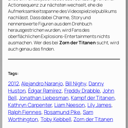
Actionsequenz zur nächsten wechselt, ehe die
Aufmerksamkeitsspanne des Videospielzielpublikums
nachlässt. Dass dabei Charme, Story und
nennenswerte Figuren aus dem Drehbuch
herausgestrichen wurden, wird Fans des
oberflächlichen Explosions-Entertainments nichts
ausmachen. Wer dies bei
Zorn der Titanen
sucht, wird
auch genau das finden.
Tags:
2012
, 
Alejandro Naranjo
, 
Bill Nighy
, 
Danny
Huston
, 
Édgar Ramírez
, 
Freddy Drabble
, 
John
Bell
, 
Jonathan Liebesman
, 
Kampf der Titanen
, 
Kathryn Carpenter
, 
Liam Neeson
, 
Lily James
, 
Ralph Fiennes
, 
Rosamund Pike
, 
Sam
Worthington
, 
Toby Kebbell
, 
Zorn der Titanen