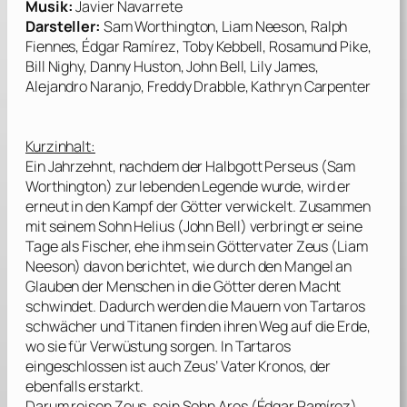
Mu
sik:
Javier Navarrete
Darsteller
:
Sam Worthington, Liam Neeson, Ralph
Fiennes, Édgar Ramírez, Toby Kebbell, Rosamund Pike,
Bill Nighy, Danny Huston, John Bell, Lily James,
Alejandro Naranjo, Freddy Drabble, Kathryn Carpenter
Kurzinhalt:
Ein Jahrzehnt, nachdem der Halbgott Perseus (
Sam
Worthington
) zur lebenden Legende wurde, wird er
erneut in den Kampf der Götter verwickelt. Zusammen
mit seinem Sohn Helius (
John Bell
) verbringt er seine
Tage als Fischer, ehe ihm sein Göttervater Zeus (
Liam
Neeson
) davon berichtet, wie durch den Mangel an
Glauben der Menschen in die Götter deren Macht
schwindet. Dadurch werden die Mauern von Tartaros
schwächer und Titanen finden ihren Weg auf die Erde,
wo sie für Verwüstung sorgen. In Tartaros
eingeschlossen ist auch Zeus’ Vater Kronos, der
ebenfalls erstarkt.
Darum reisen Zeus, sein Sohn Ares (
Édgar Ramírez
)