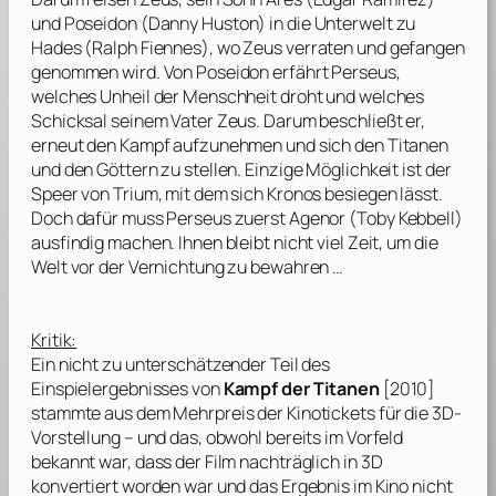
und Poseidon (
Danny Huston
) in die Unterwelt zu
Hades (
Ralph Fiennes
), wo Zeus verraten und gefangen
genommen wird. Von Poseidon erfährt Perseus,
welches Unheil der Menschheit droht und welches
Schicksal seinem Vater Zeus. Darum beschließt er,
erneut den Kampf aufzunehmen und sich den Titanen
und den Göttern zu stellen. Einzige Möglichkeit ist der
Speer von Trium, mit dem sich Kronos besiegen lässt.
Doch dafür muss Perseus zuerst Agenor (
Toby Kebbell
)
ausfindig machen. Ihnen bleibt nicht viel Zeit, um die
Welt vor der Vernichtung zu bewahren …
Kritik:
Ein nicht zu unterschätzender Teil des
Einspielergebnisses von
Kampf der Titanen
[2010]
stammte aus dem Mehrpreis der Kinotickets für die 3D-
Vorstellung – und das, obwohl bereits im Vorfeld
bekannt war, dass der Film nachträglich in 3D
konvertiert worden war und das Ergebnis im Kino nicht