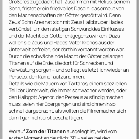
Größeres zugedacht hat. Zusammen mit Helius, seinem
Sohn, fristet er ein friedvolles Dasein, das erneut von
den Machenschaften der Götter gestört wird. Denn
Zeus’ Sohn Ares hat sich mit Zeus Halbbruder Hades
verbündet, um dem stetigen Schwund des Einflusses
und der Macht der Götter entgegenzuwirken. Dazu
wollen sie Zeus’ und Hades’ Vater Kronos aus der
Unterwelt befreien, der dorthin verbannt worden war.
Durch die schwächelnde Macht der Götter gelangen
Titanen auf die Erde, die dort für Schrecken und
Verwüstung sorgen – und so liegt es letztlich wieder an
Perseus, den Kampf aufzunehmen.
Details wie die Mauern von Tartaros, einem speziellen
Teil der Unterwelt, die immer schwächer werden, oder
den Halbgott Agenor, den Perseus ausfindig machen
muss, seien hier übergangen und sind ohnehin so
schnell dargebracht, als wollten die Filmemacher sich
damit gar nicht erst beschäftigen.
Worauf
Zorn der Titanen
ausgelegt ist, wird vom
ersten Moment an deutlich: 3D – sei es bei den