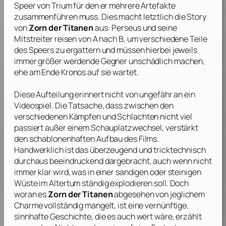
Speer von Trium für den er mehrere Artefakte
zusammenführen muss. Dies macht letztlich die Story
von
Zorn der Titanen
aus: Perseus und seine
Mitstreiter reisen von A nach B, um verschiedene Teile
des Speers zu ergattern und müssen hierbei jeweils
immer größer werdende Gegner unschädlich machen,
ehe am Ende Kronos auf sie wartet.
Diese Aufteilung erinnert nicht von ungefähr an ein
Videospiel. Die Tatsache, dass zwischen den
verschiedenen Kämpfen und Schlachten nicht viel
passiert außer einem Schauplatzwechsel, verstärkt
den schablonenhaften Aufbau des Films.
Handwerklich ist das überzeugend und tricktechnisch
durchaus beeindruckend dargebracht, auch wenn nicht
immer klar wird, was in einer sandigen oder steinigen
Wüste im Altertum ständig explodieren soll. Doch
woran es
Zorn der Titanen
abgesehen von jeglichem
Charme vollständig mangelt, ist eine vernünftige,
sinnhafte Geschichte, die es auch wert wäre, erzählt