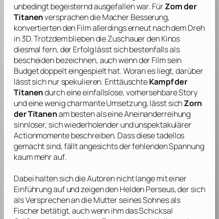
unbedingt begeisternd ausgefallen war. Für
Zorn der
Titanen
versprachen die Macher Besserung,
konvertierten den Film allerdings erneut nach dem Dreh
in 3D. Trotzdem blieben die Zuschauer den Kinos
diesmal fern, der Erfolg lässt sich bestenfalls als
bescheiden bezeichnen, auch wenn der Film sein
Budget doppelt eingespielt hat. Woran es liegt, darüber
lässt sich nur spekulieren. Enttäuschte
Kampf der
Titanen
durch eine einfallslose, vorhersehbare Story
und eine wenig charmante Umsetzung, lässt sich
Zorn
der Titanen
am besten als eine Aneinanderreihung
sinnloser, sich wiederholender und unspektakulärer
Actionmomente beschreiben. Dass diese tadellos
gemacht sind, fällt angesichts der fehlenden Spannung
kaum mehr auf.
Dabei halten sich die Autoren nicht lange mit einer
Einführung auf und zeigen den Helden Perseus, der sich
als Versprechen an die Mutter seines Sohnes als
Fischer betätigt, auch wenn ihm das Schicksal