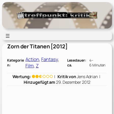
Zum
Inhalt
springen
Zorn der Titanen [2012]
Action
, 
Fantasy
, 
Kategorie
Lesedauer:
4–
Film
, 
Z
n:
ca.
6 Minuten
Wertung:
|
Kritik von
Jens Adrian
|
Hinzugefügt am
29. Dezember 2012