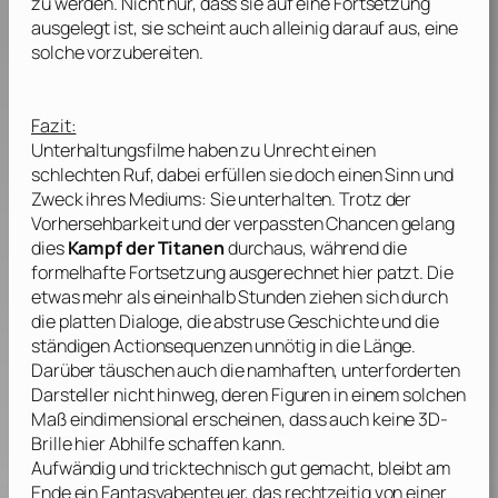
zu werden. Nicht nur, dass sie auf eine Fortsetzung
ausgelegt ist, sie scheint auch alleinig darauf aus, eine
solche vorzubereiten.
Fazit:
Unterhaltungsfilme haben zu Unrecht einen
schlechten Ruf, dabei erfüllen sie doch einen Sinn und
Zweck ihres Mediums: Sie unterhalten. Trotz der
Vorhersehbarkeit und der verpassten Chancen gelang
dies
Kampf der Titanen
durchaus, während die
formelhafte Fortsetzung ausgerechnet hier patzt. Die
etwas mehr als eineinhalb Stunden ziehen sich durch
die platten Dialoge, die abstruse Geschichte und die
ständigen Actionsequenzen unnötig in die Länge.
Darüber täuschen auch die namhaften, unterforderten
Darsteller nicht hinweg, deren Figuren in einem solchen
Maß eindimensional erscheinen, dass auch keine 3D-
Brille hier Abhilfe schaffen kann.
Aufwändig und tricktechnisch gut gemacht, bleibt am
Ende ein Fantasyabenteuer, das rechtzeitig von einer