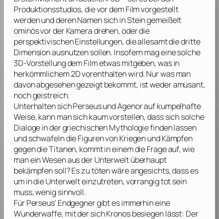
Produktionsstudios, die vor dem Film vorgestellt
werden und deren Namen sich in Stein gemeißelt
ominös vor der Kamera drehen, oder die
perspektivischen Einstellungen, die allesamt die dritte
Dimension ausnutzen sollen. Insofern mag eine solche
3D-Vorstellung dem Film etwas mitgeben, was in
herkömmlichem 2D vorenthalten wird. Nur was man
davon abgesehen gezeigt bekommt, ist weder amüsant,
noch geistreich.
Unterhalten sich Perseus und Agenor auf kumpelhafte
Weise, kann man sich kaum vorstellen, dass sich solche
Dialoge in der griechischen Mythologie finden lassen
und schwafeln die Figuren von Kriegen und Kämpfen
gegen die Titanen, kommt in einem die Frage auf, wie
man ein Wesen aus der Unterwelt überhaupt
bekämpfen soll? Es zu töten wäre angesichts, dass es
um in die Unterwelt einzutreten, vorrangig tot sein
muss, wenig sinnvoll.
Für Perseus’ Endgegner gibt es immerhin eine
Wunderwaffe, mit der sich Kronos besiegen lässt: Der