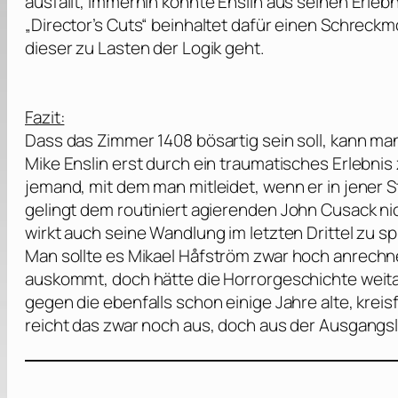
ausfällt, immerhin konnte Enslin aus seinen Erleb
„Director’s Cuts“ beinhaltet dafür einen Schreckm
dieser zu Lasten der Logik geht.
Fazit:
Dass das Zimmer 1408 bösartig sein soll, kann ma
Mike Enslin erst durch ein traumatisches Erlebnis
jemand, mit dem man mitleidet, wenn er in jener S
gelingt dem routiniert agierenden
John Cusack
ni
wirkt auch seine Wandlung im letzten Drittel zu s
Man sollte es
Mikael Håfström
zwar hoch anrechn
auskommt, doch hätte die Horrorgeschichte weita
gegen die ebenfalls schon einige Jahre alte, kr
reicht das zwar noch aus, doch aus der Ausgang