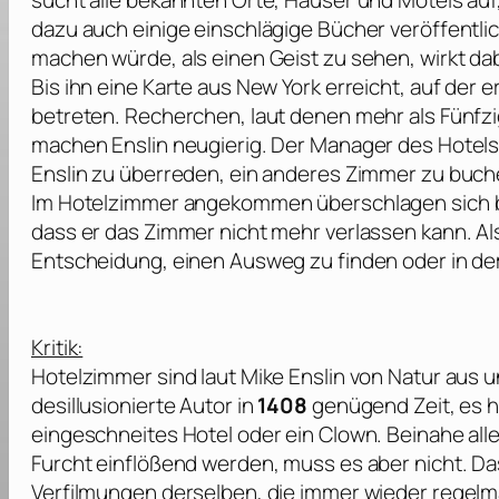
sucht alle bekannten Orte, Häuser und Motels auf,
dazu auch einige einschlägige Bücher veröffentlich
machen würde, als einen Geist zu sehen, wirkt da
Bis ihn eine Karte aus New York erreicht, auf der 
betreten. Recherchen, laut denen mehr als Fünfzig
machen Enslin neugierig. Der Manager des Hotels,
Enslin zu überreden, ein anderes Zimmer zu buchen
Im Hotelzimmer angekommen überschlagen sich ba
dass er das Zimmer nicht mehr verlassen kann. Al
Entscheidung, einen Ausweg zu finden oder in d
Kritik:
Hotelzimmer sind laut Mike Enslin von Natur aus 
desillusionierte Autor in
1408
genügend Zeit, es h
eingeschneites Hotel oder ein Clown. Beinahe al
Furcht einflößend werden, muss es aber nicht. Da
Verfilmungen derselben, die immer wieder regelmä