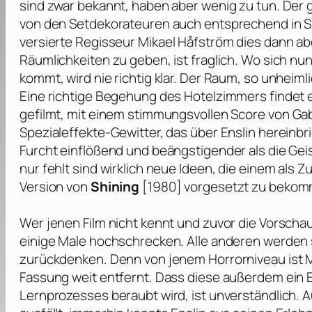
sind zwar bekannt, haben aber wenig zu tun. Der 
von den Setdekorateuren auch entsprechend in 
versierte Regisseur
Mikael Håfström
dies dann ab
Räumlichkeiten zu geben, ist fraglich. Wo sich nu
kommt, wird nie richtig klar. Der Raum, so unheimli
Eine richtige Begehung des Hotelzimmers findet e
gefilmt, mit einem stimmungsvollen Score von
Gab
Spezialeffekte-Gewitter, das über Enslin hereinbr
Furcht einflößend und beängstigender als die Ge
nur fehlt sind wirklich neue Ideen, die einem al
Version von
Shining
[1980] vorgesetzt zu bekom
Wer jenen Film nicht kennt und zuvor die Vorscha
einige Male hochschrecken. Alle anderen werden 
zurückdenken. Denn von jenem Horrorniveau ist
M
Fassung weit entfernt. Dass diese außerdem ein E
Lernprozesses beraubt wird, ist unverständlich.