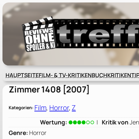
Zum
Inhalt
springen
HAUPTSEITE
FILM- & TV-KRITIKEN
BUCHKRITIKEN
TI
Zimmer 1408 [2007]
Film
, 
Horror
, 
Z
Kategorien:
Wertung:
|
Kritik von
Jen
Genre:
Horror