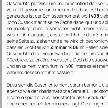
Geschichte plötzlich um und präsentiert den von v
verrückt geworden und mehr mit sich selbst hader
genau das ist der Schlüsselmoment, wo
1408
viel
John Cusack
macht seine Sache dabei gut und spie
so angelegt, dass ihr Verhalten nicht immer nachv
was mit ihm passiert, anstatt mit ihm in dem Zimm
seine Seite zu ziehen und eine wirklich bedrohlic
dass ein Großteil von
Zimmer 1408
im Hellen spie
Geschichte dafür verantwortlich, die erst im Nac
Rückblicke zu erklären versucht. Doch bis es sowe
und an seinem Martyrium in 1408 interessiert me
währenddessen mit ihm passiert.
Dass sich die Geschichte nicht darum bemüht, die
ebenso wie der charismatische
Samuel L. Jackso
Insofern spielt er auch konstanter als
Cusack
, de
doch eher bei Letzterem überzeugt. Die übrigen D