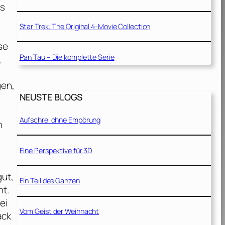
ls
Star Trek: The Original 4-Movie Collection
se
Pan Tau – Die komplette Serie
,
gen,
NEUSTE BLOGS
Aufschrei ohne Empörung
n
Eine Perspektive für 3D
gut,
Ein Teil des Ganzen
ht.
ei
Vom Geist der Weihnacht
ack