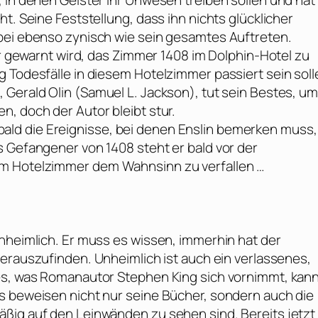
 in denen Geister ihr Unwesen treiben sollen und hat
t. Seine Feststellung, dass ihn nichts glücklicher
bei ebenso zynisch wie sein gesamtes Auftreten.
er gewarnt wird, das Zimmer 1408 im Dolphin-Hotel zu
 Todesfälle in diesem Hotelzimmer passiert sein soll
 Gerald Olin (
Samuel L. Jackson
), tut sein Bestes, um
, doch der Autor bleibt stur.
ld die Ereignisse, bei denen Enslin bemerken muss,
s Gefangener von 1408 steht er bald vor der
em Hotelzimmer dem Wahnsinn zu verfallen …
unheimlich. Er muss es wissen, immerhin hat der
erauszufinden. Unheimlich ist auch ein verlassenes,
les, was Romanautor
Stephen King
sich vornimmt, kan
s beweisen nicht nur seine Bücher, sondern auch die
ßig auf den Leinwänden zu sehen sind. Bereits jetzt