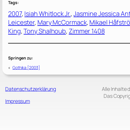
Tags:
2007
, 
Isiah Whitlock Jr.
, 
Jasmine Jessica An
Leicester
, 
Mary McCormack
, 
Mikael Håfstr
King
, 
Tony Shalhoub
, 
Zimmer 1408
Springen zu:
«
Gothika [2003]
Datenschutzerklärung
Alle Inhalte
Das Copyrig
Impressum