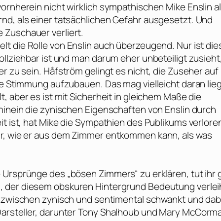
ornherein nicht wirklich sympathischen Mike Enslin a
nd, als einer tatsächlichen Gefahr ausgesetzt. Und
e Zuschauer verliert.
lt die Rolle von Enslin auch überzeugend. Nur ist die
ollziehbar ist und man darum eher unbeteiligt zusieht
er zu sein.
Håfström
gelingt es nicht, die Zuseher auf
he Stimmung aufzubauen. Das mag vielleicht daran lie
lt, aber es ist mit Sicherheit in gleichem Maße die
hhinein die zynischen Eigenschaften von Enslin durch
it ist, hat Mike die Sympathien des Publikums verlore
hr, wie er aus dem Zimmer entkommen kann, als was
 Ursprünge des „bösen Zimmers“ zu erklären, tut ihr 
n
, der diesem obskuren Hintergrund Bedeutung verlei
r zwischen zynisch und sentimental schwankt und dab
arsteller, darunter
Tony Shalhoub
und
Mary McCorm