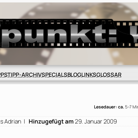
BLOG
GLOSSAR
PPS
TIPP-ARCHIV
SPECIALS
LINKS
Lesedauer: ca.
5–7 Mi
s Adrian
|
Hinzugefügt am
29. Januar 2009