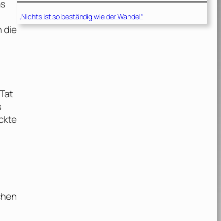
as
„Nichts ist so beständig wie der Wandel“
 die
 Tat
s
ckte
chen