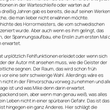
tionen in der Warteschleife oder warten auf
n dreißig Jahren gab es bereits, die auf seinen Werke
che, die man lieber nicht erwähnen möchte.
chichte des Horrormeisters, die vom schwedischen
zeniert wurde. Aber auch wenn es ihm gelingt, das
n, der Spannungsaufbau, ehe Enslin zum ersten Mal 
n erwartet.
 urplötzlich Fehlfunktionen erleidet oder wenn sich
der der Autor mit ansehen muss, wie die Geister der
itliche segnen. Der Raum, das wird schon früh
h vor eine sehr schwierige Wahl. Allerdings wäre es
n nicht in der Filmvorschau vorweg zu nehmen und all
age ist und was Mike denn darin erwartet.
 packend sein, aber wenn man genau weiß, was alles
ein Leben nicht in einer spürbaren Gefahr. Das ist das
ist hingegen ein ganz Anderes. Hier schlägt die