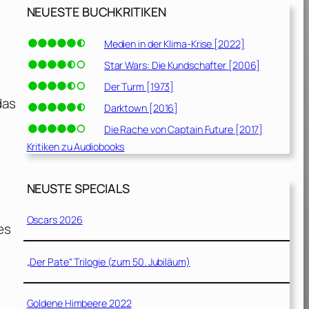
NEUESTE BUCHKRITIKEN
n
Medien in der Klima-Krise [2022]
Star Wars: Die Kundschafter [2006]
Der Turm [1973]
das
Darktown [2016]
Die Rache von Captain Future [2017]
Kritiken zu Audiobooks
NEUSTE SPECIALS
Oscars 2026
es
„Der Pate“ Trilogie (zum 50. Jubiläum)
Goldene Himbeere 2022