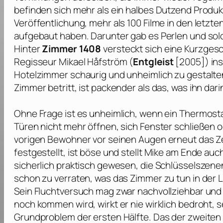
befinden sich mehr als ein halbes Dutzend Produk
Veröffentlichung, mehr als 100 Filme in den letzte
aufgebaut haben. Darunter gab es Perlen und sol
Hinter
Zimmer 1408
versteckt sich eine Kurzges
Regisseur
Mikael Håfström
(
Entgleist
[2005]) ins
Hotelzimmer schaurig und unheimlich zu gestalte
Zimmer betritt, ist packender als das, was ihn dari
Ohne Frage ist es unheimlich, wenn ein Thermostat
Türen nicht mehr öffnen, sich Fenster schließen o
vorigen Bewohner vor seinen Augen erneut das Ze
festgestellt, ist böse und stellt Mike am Ende auc
sicherlich praktisch gewesen, die Schlüsselszene
schon zu verraten, was das Zimmer zu tun in der L
Sein Fluchtversuch mag zwar nachvollziehbar und
noch kommen wird, wirkt er nie wirklich bedroht, s
Grundproblem der ersten Hälfte. Das der zweiten 