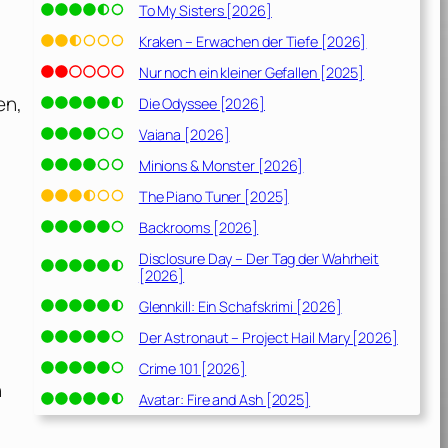
To My Sisters [2026]
Kraken – Erwachen der Tiefe [2026]
Nur noch ein kleiner Gefallen [2025]
en,
Die Odyssee [2026]
Vaiana [2026]
Minions & Monster [2026]
The Piano Tuner [2025]
Backrooms [2026]
Disclosure Day – Der Tag der Wahrheit
[2026]
Glennkill: Ein Schafskrimi [2026]
Der Astronaut – Project Hail Mary [2026]
Crime 101 [2026]
n
Avatar: Fire and Ash [2025]