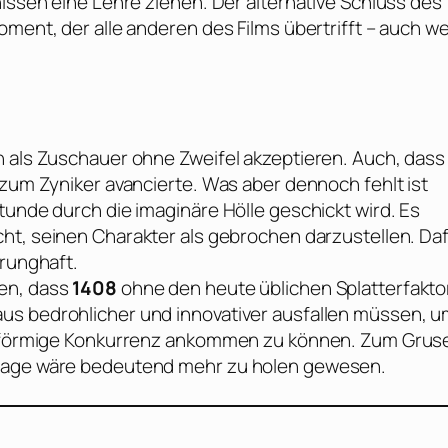
nissen eine Lehre ziehen. Der alternative Schluss des
oment, der alle anderen des Films übertrifft – auch w
n als Zuschauer ohne Zweifel akzeptieren. Auch, dass
 zum Zyniker avancierte. Was aber dennoch fehlt ist
tunde durch die imaginäre Hölle geschickt wird. Es
cht, seinen Charakter als gebrochen darzustellen. Da
prunghaft.
en, dass
1408
ohne den heute üblichen Splatterfakto
us bedrohlicher und innovativer ausfallen müssen, 
eisförmige Konkurrenz ankommen zu können. Zum Grus
slage wäre bedeutend mehr zu holen gewesen.