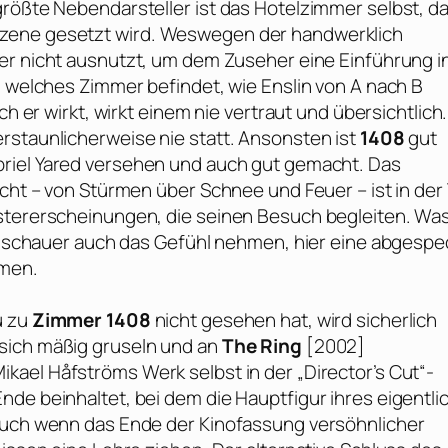
größte Nebendarsteller ist das Hotelzimmer selbst, d
Szene gesetzt wird. Weswegen der handwerklich
er nicht ausnutzt, um dem Zuseher eine Einführung in
n welches Zimmer befindet, wie Enslin von A nach B
ch er wirkt, wirkt einem nie vertraut und übersichtlich.
rstaunlicherweise nie statt. Ansonsten ist
1408
gut
riel Yared
versehen und auch gut gemacht. Das
icht – von Stürmen über Schnee und Feuer – ist in der
istererscheinungen, die seinen Besuch begleiten. Wa
s Zuschauer auch das Gefühl nehmen, hier eine abgespe
men.
u zu
Zimmer 1408
nicht gesehen hat, wird sicherlich
sich mäßig gruseln und an
The Ring
[2002]
ikael Håfströms
Werk selbst in der „Director’s Cut“-
nde beinhaltet, bei dem die Hauptfigur ihres eigentli
 Auch wenn das Ende der Kinofassung versöhnlicher