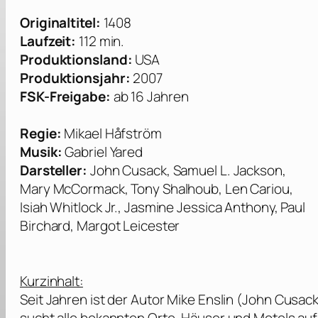
Originaltitel:
1408
Laufzeit:
112 min.
Produktionsland:
USA
Produktionsjahr:
2007
FSK-Freigabe:
ab 16 Jahren
Regie:
Mikael Håfström
Mu
sik:
Gabriel Yared
Darsteller
:
John Cusack, Samuel L. Jackson,
Mary McCormack, Tony Shalhoub, Len Cariou,
Isiah Whitlock Jr., Jasmine Jessica Anthony, Paul
Birchard, Margot Leicester
Kurzinhalt:
Seit Jahren ist der Autor Mike Enslin (
John Cusac