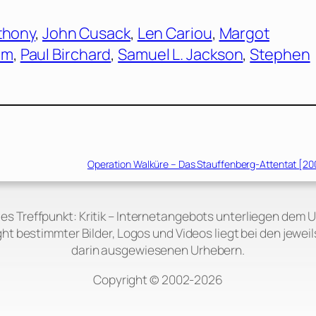
thony
, 
John Cusack
, 
Len Cariou
, 
Margot
öm
, 
Paul Birchard
, 
Samuel L. Jackson
, 
Stephen
Operation Walküre – Das Stauffenberg-Attentat [20
 des Treffpunkt: Kritik – Internetangebots unterliegen dem 
ht bestimmter Bilder, Logos und Videos liegt bei den jeweil
darin ausgewiesenen Urhebern.
Copyright © 2002‑2026