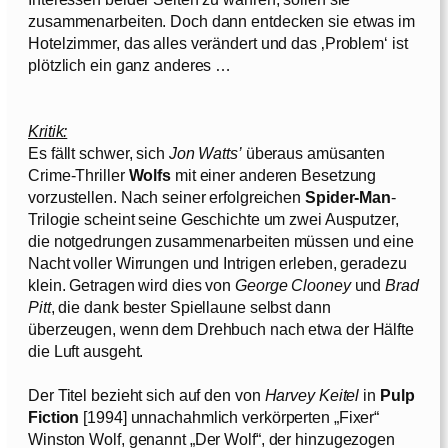
zusammenarbeiten. Doch dann entdecken sie etwas im
Hotelzimmer, das alles verändert und das ‚Problem‘ ist
plötzlich ein ganz anderes …
Kritik:
Es fällt schwer, sich
Jon Watts’
überaus amüsanten
Crime-Thriller
Wolfs
mit einer anderen Besetzung
vorzustellen. Nach seiner erfolgreichen
Spider-Man
-
Trilogie scheint seine Geschichte um zwei Ausputzer,
die notgedrungen zusammenarbeiten müssen und eine
Nacht voller Wirrungen und Intrigen erleben, geradezu
klein. Getragen wird dies von
George Clooney
und
Brad
Pitt
, die dank bester Spiellaune selbst dann
überzeugen, wenn dem Drehbuch nach etwa der Hälfte
die Luft ausgeht.
Der Titel bezieht sich auf den von
Harvey Keitel
in
Pulp
Fiction
[1994] unnachahmlich verkörperten „Fixer“
Winston Wolf, genannt „Der Wolf“, der hinzugezogen