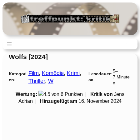
Zum
Inhalt
springen
Wolfs [2024]
5–
Film
, 
Komödie
, 
Krimi
, 
Kategori
Lesedauer:
7 Minute
en:
ca.
Thriller
, 
W
n
Wertung:
|
Kritik von
Jens
Adrian
|
Hinzugefügt am
16. November 2024