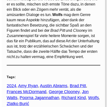
er es sollte, mischen sich ernste Töne dazu, in denen
ein Blick oder ein Zögern mehr verrät, als die
amüsanten Dialoge es tun.
Wolfs
mag dem Genre
kaum neue Aspekte hinzufügen, aber dank der
fantastischen Besetzung, die sichtbar Spaß an den
Figuren findet und bei der
Brad Pitt
und
Clooney
im
Zusammenspiel für viele heitere Momente sorgen, ist
das für ein Publikum, das auf diese Art der Unterhaltung
aus ist, trotz der erzählerischen Schwächen und der
Tatsache, dass die zweite Hälfte das Tempo der ersten
nicht zu halten vermag, eine Empfehlung wert.
Tags:
2024
, 
Amy Ryan
, 
Austin Abrams
, 
Brad Pitt
, 
Frances McDormand
, 
George Clooney
, 
Jon
Watts
, 
Poorna Jagannathan
, 
Richard Kind
, 
Wolfs
, 
Zlatko Burić