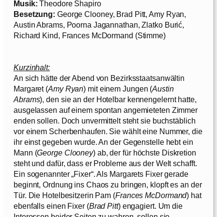
Musik:
Theodore Shapiro
Besetzung:
George Clooney, Brad Pitt, Amy Ryan,
Austin Abrams, Poorna Jagannathan, Zlatko Burić,
Richard Kind, Frances McDormand (Stimme)
Kurzinhalt:
An sich hätte der Abend von Bezirksstaatsanwältin
Margaret (
Amy Ryan
) mit einem Jungen (
Austin
Abrams
), den sie an der Hotelbar kennengelernt hatte,
ausgelassen auf einem spontan angemieteten Zimmer
enden sollen. Doch unvermittelt steht sie buchstäblich
vor einem Scherbenhaufen. Sie wählt eine Nummer, die
ihr einst gegeben wurde. An der Gegenstelle hebt ein
Mann (
George Clooney
) ab, der für höchste Diskretion
steht und dafür, dass er Probleme aus der Welt schafft.
Ein sogenannter „Fixer“. Als Margarets Fixer gerade
beginnt, Ordnung ins Chaos zu bringen, klopft es an der
Tür. Die Hotelbesitzerin Pam (
Frances McDormand
) hat
ebenfalls einen Fixer (
Brad Pitt
) engagiert. Um die
Interessen beider Seiten zu wahren, sollen sie