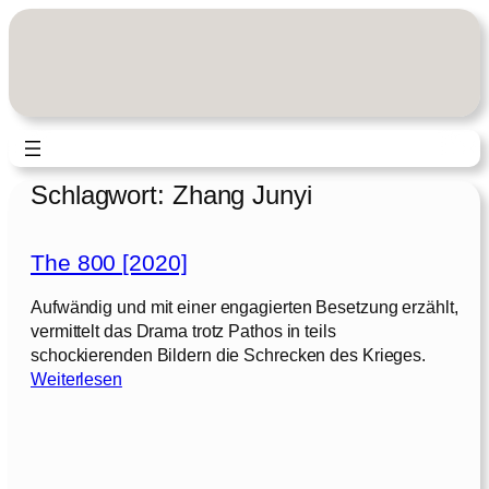
Zum
Inhalt
springen
Schlagwort:
Zhang Junyi
The 800 [2020]
Aufwändig und mit einer engagierten Besetzung erzählt,
vermittelt das Drama trotz Pathos in teils
schockierenden Bildern die Schrecken des Krieges.
:
Weiterlesen
T
h
e
8