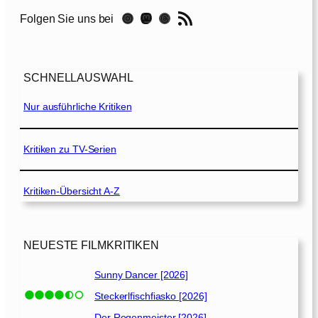
0
RSS-Feed
Instagram
Mastodon
Threads
Folgen Sie uns bei
0
[
2
0
SCHNELLAUSWAHL
2
0
Nur ausführliche Kritiken
]
Kritiken zu TV-Serien
Kritiken-Übersicht A-Z
NEUESTE FILMKRITIKEN
Sunny Dancer [2026]
Steckerlfischfiasko [2026]
Der Regenmeister [2026]