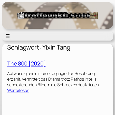
Zum
Inhalt
springen
Schlagwort:
Yixin Tang
The 800 [2020]
Aufwändig und mit einer engagierten Besetzung
erzählt, vermittelt das Drama trotz Pathos in teils
schockierenden Bildern die Schrecken des Krieges.
:
Weiterlesen
T
h
e
8