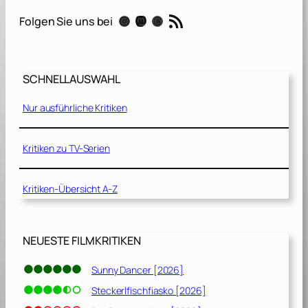
0
RSS-Feed
Instagram
Mastodon
Threads
Folgen Sie uns bei
0
[
2
0
SCHNELLAUSWAHL
2
0
Nur ausführliche Kritiken
]
Kritiken zu TV-Serien
Kritiken-Übersicht A-Z
NEUESTE FILMKRITIKEN
Sunny Dancer [2026]
Steckerlfischfiasko [2026]