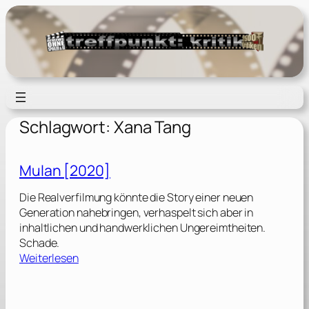
Zum
Inhalt
springen
Schlagwort:
Xana Tang
Mulan [2020]
Die Realverfilmung könnte die Story einer neuen
Generation nahebringen, verhaspelt sich aber in
inhaltlichen und handwerklichen Ungereimtheiten.
Schade.
:
Weiterlesen
M
u
l