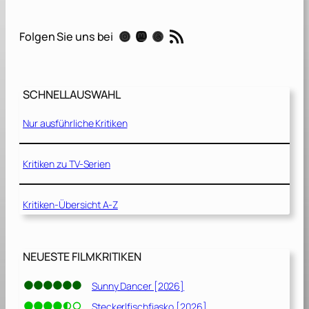
a
n
RSS-Feed
Instagram
Mastodon
Threads
Folgen Sie uns bei
[
2
0
2
SCHNELLAUSWAHL
0
]
Nur ausführliche Kritiken
Kritiken zu TV-Serien
Kritiken-Übersicht A-Z
NEUESTE FILMKRITIKEN
Sunny Dancer [2026]
Steckerlfischfiasko [2026]