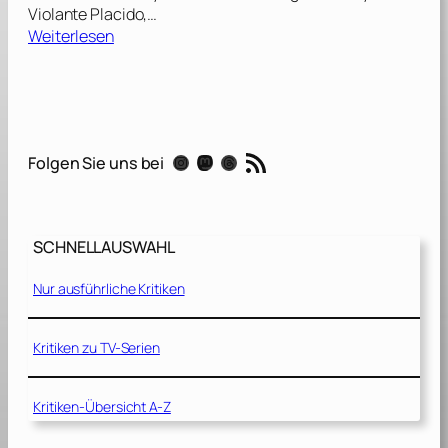
Violante Placido,…
:
Weiterlesen
T
h
e
A
m
RSS-Feed
Instagram
Mastodon
Threads
Folgen Sie uns bei
e
r
i
c
SCHNELLAUSWAHL
a
n
Nur ausführliche Kritiken
[
2
0
Kritiken zu TV-Serien
1
0
Kritiken-Übersicht A-Z
]