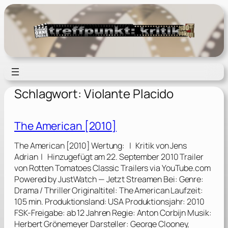
Zum
Inhalt
springen
Schlagwort:
Violante Placido
The American [2010]
The American [2010] Wertung: | Kritik von Jens
Adrian | Hinzugefügt am 22. September 2010 Trailer
von Rotten Tomatoes Classic Trailers via YouTube.com
Powered by JustWatch — Jetzt Streamen Bei: Genre:
Drama / Thriller Originaltitel: The American Laufzeit:
105 min. Produktionsland: USA Produktionsjahr: 2010
FSK-Freigabe: ab 12 Jahren Regie: Anton Corbijn Musik:
Herbert Grönemeyer Darsteller: George Clooney,